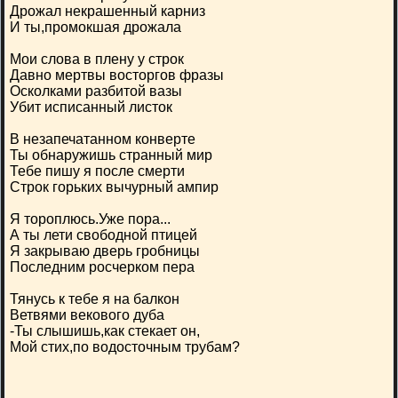
Дрожал некрашенный карниз
И ты,промокшая дрожала
Мои слова в плену у строк
Давно мертвы восторгов фразы
Осколками разбитой вазы
Убит исписанный листок
В незапечатанном конверте
Ты обнаружишь странный мир
Тебе пишу я после смерти
Строк горьких вычурный ампир
Я тороплюсь.Уже пора...
А ты лети свободной птицей
Я закрываю дверь гробницы
Последним росчерком пера
Тянусь к тебе я на балкон
Ветвями векового дуба
-Ты слышишь,как стекает он,
Мой стих,по водосточным трубам?