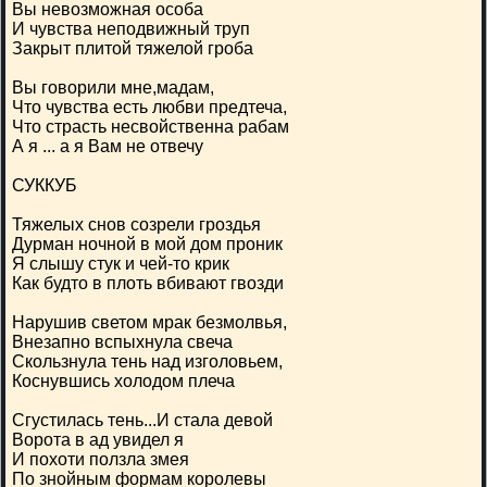
Вы невозможная особа
И чувства неподвижный труп
Закрыт плитой тяжелой гроба
Вы говорили мне,мадам,
Что чувства есть любви предтеча,
Что страсть несвойственна рабам
А я ... а я Вам не отвечу
СУККУБ
Тяжелых снов созрели гроздья
Дурман ночной в мой дом проник
Я слышу стук и чей-то крик
Как будто в плоть вбивают гвозди
Нарушив светом мрак безмолвья,
Внезапно вспыхнула свеча
Скользнула тень над изголовьем,
Коснувшись холодом плеча
Сгустилась тень...И стала девой
Ворота в ад увидел я
И похоти ползла змея
По знойным формам королевы