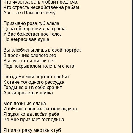
Что чувства есть любви предтеча,
Что страсть несвойственна рабам
А я ... а я Вам не отвечу
Призывно роза губ алела
Цена ей,впрочем,два гроша
У Вас божественное тело,
Но некрасивая душа
Вы влюблены лишь в свой портрет,
В проекцию слепого эго
Вы пустота и жизни нет
Под покрывалом толстым снега
Гвоздями лжи портрет прибит
К стене холодного рассудка
Гордыню он в себе хранит
А я каприз его и шутка
Моя позиция слаба
И фЕтиш слов застыл как льдина
Я ждал,когда любви раба
Во мне признает господина
Я пил отраву мертвых губ