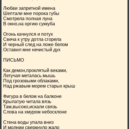
Любви запретной имена
Шептали мне порока губы
Смотрела полная луна
В окно,на оргию суккуба
Огонь качнулся и потух
Свеча к утру дотла сгорела
И черный след на ложе белом
Оставил мне нечистый дух
ПИСЬМО
Как демон,проклятый веками,
Летучая металась мышь
Под грозовыми облаками,
Над ржавым морем старых крыш
Фигура в белом на балконе
Крылатую читала вязь
Там,высоко,искали связь
Слова на хмуром небосклоне
Стена воды упала вниз
И молнии сверкнуло жало