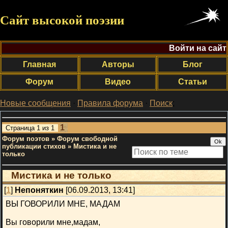
Сайт высокой поэзии
Войти на сайт
Главная
Авторы
Блог
Форум
Видео
Статьи
Новые сообщения
·
Правила форума
·
Поиск
;
1
Страница
1
из
1
Форум поэтов
»
Форум свободной
публикации стихов
»
Мистика и не
только
Мистика и не только
[
1
]
Непоняткин
[06.09.2013, 13:41]
ВЫ ГОВОРИЛИ МНЕ, МАДАМ
Вы говорили мне,мадам,