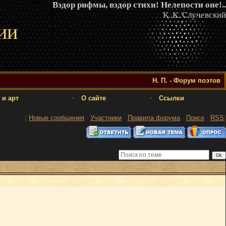
Вздор рифмы, вздор стихи! Нелепости оне!..
К. К. Случевский
ии
Н. П. - Форум поэтов
 и арт
О сайте
Ссылки
[
Новые сообщения
·
Участники
·
Правила форума
·
Поиск
·
RSS
]