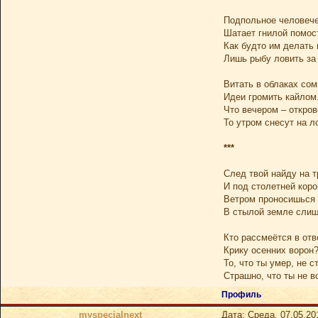
Подпольное человеч
Шатает гнилой помос
Как будто им делать 
Лишь рыбу ловить за 
Витать в облаках сом
Идеи громить кайлом
Что вечером – откров
То утром снесут на л
***
След твой найду на т
И под столетней коро
Ветром проносишься
В стылой земле слиш
Кто рассмеётся в отв
Крику осенних ворон
То, что ты умер, не с
Страшно, что ты не в
Профиль
myspecialnext
Дата: Среда, 07.05.20