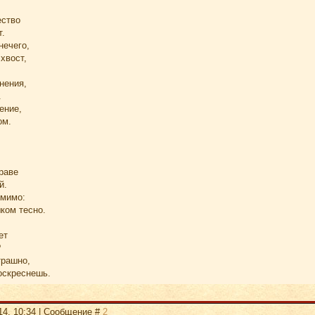
ество
т.
нечего,
хвост,
нения,
.
ение,
ом.
раве
й.
 мимо:
ком тесно.
ет
?
трашно,
оскреснешь.
14, 10:34 | Сообщение #
2