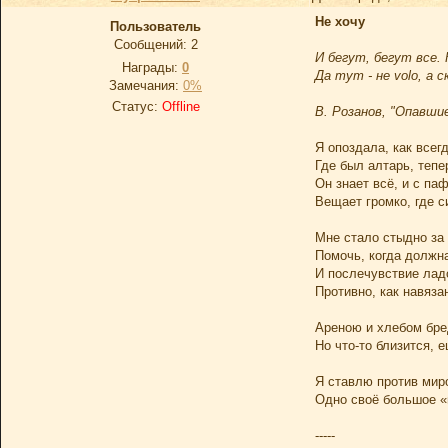
Не хочу
Пользователь
Сообщений:
2
И бегут, бегут все. 
Награды:
0
Да тут - не volo, a 
Замечания:
0%
Статус:
Offline
В. Розанов, "Опавши
Я опоздала, как всегд
Где был алтарь, тепе
Он знает всё, и с па
Вещает громко, где с
Мне стало стыдно за
Помочь, когда должна
И послечувствие лад
Противно, как навяза
Ареною и хлебом бре
Но что-то близится, 
Я ставлю против миро
Одно своё большое «
-----