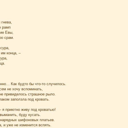
 гнева,
ю рамп
ме Евы,
ро срам.
сура,
 им конца, –
тура,
ца.
анно… Как будто бы что-то случилось.
сем не хочу вспоминать,
мне привиделось страшное рыло.
паком заползла под кровать.
– я приютно живу под кроватью!
выманить, буду кусать.
и нарядных шифоновых платьев.
а, и уже не изменится вспять.