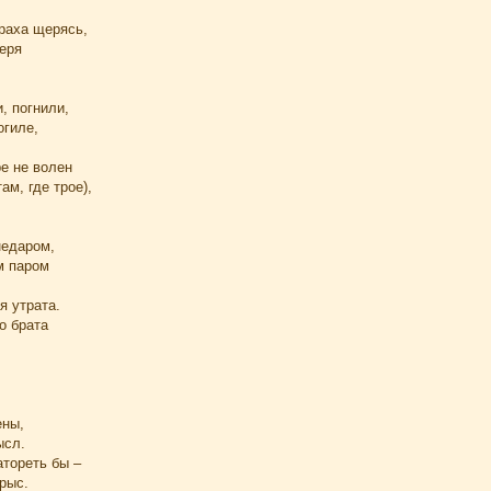
траха щерясь,
веря
, погнили,
огиле,
е не волен
ам, где трое),
недаром,
м паром
я утрата.
о брата
ены,
ысл.
атореть бы –
рыс.