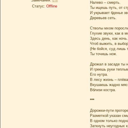
Замечания:
0%
Налево – смерть.
Статус:
Offline
Ты ищешь путь, от с
И укрывает бденье з
Деревьев сеть.
Стволы мхом поросли
Глухие звуки, как в м
Здесь день, как ночь.
Чтоб выжить, в выбор
(Не бойся, суд лишь т
Ты точишь нож.
Дрожал в засаде ты 
И греешь руки теплы
Его нутра.
В лесу жизнь – плёва
Вкушаешь жадно мяс
Вблизи костра.
***
Дорожки-пути протор
Разметкой указан см
В одном только подн
Заткнуть неугодных к