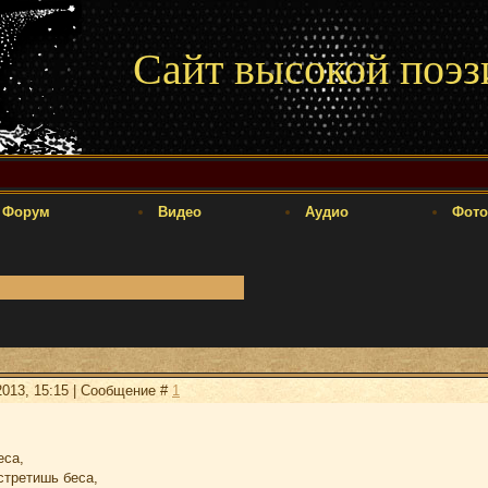
Сайт высокой поэз
Форум
Видео
Аудио
Фото
2013, 15:15 | Сообщение #
1
еса,
стретишь беса,