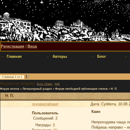
Регистрация
|
Вход
Главная
Авторы
Блог
1
Страница
1
из
1
Модератор форума:
,
Ecce_Chaos
Inok
Форум поэтов
»
Литературный раздел
»
Форум свободной публикации стихов
»
Н. П.
Н. П.
myspecialnext
Дата: Суббота, 10.08.
Каин
Пользователь
Сообщений:
2
Непроходима чаща л
Награды:
0
Пойдешь направо – в