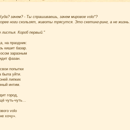
Куда? зачем? - Ты спрашиваешь, зачем мировое volo*?
скорее ноги скользят, животы трясутся. Это скетинг-ринг, а не жизнь.
е листья. Короб первый."
а, на праздник:
рь кишит базар.
фосом заразным
идит фазан.
 свои попытки
 была уйти.
оней липких
нный интим.
дит город,
ещё чуть-чуть…
вого volo
не хочу».