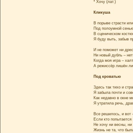
* Хочу (лат.)
Кликуша
В порыве страсти или
Под полоумной сень
В сценическом костю
Я буду выть, забыв п
И не поможет ни дрес
Ни новый дубль – нет
Когда моя игра – хал
А режиссёр лишён ли
Под кроватью
Здесь так тихо и стр
Я забыла почти и сов
Как недавно в окне 
Я утратила речь, дра
Все решилось, и вот 
Если кто попытается 
Не хочу ни весны, н
Жизнь не та, что был