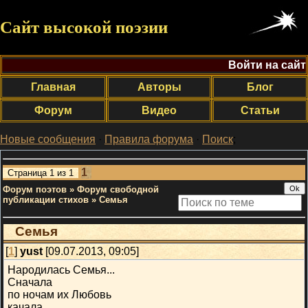
Сайт высокой поэзии
Войти на сайт
Главная
Авторы
Блог
Форум
Видео
Статьи
Новые сообщения
·
Правила форума
·
Поиск
;
1
Страница
1
из
1
Форум поэтов
»
Форум свободной
публикации стихов
»
Семья
Семья
[
1
]
yust
[09.07.2013, 09:05]
Народилась Семья...
Сначала
по ночам их Любовь
качала,