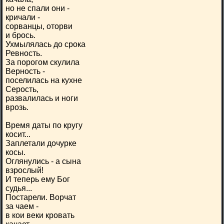
но не спали они -
кричали -
сорванцы, оторви
и брось.
Ухмылялась до срока
Ревность.
За порогом скулила
Верность -
поселилась на кухне
Серость,
развалилась и ноги
врозь.
Время даты по кругу
косит...
Заплетали дочурке
косы.
Оглянулись - а сына
взрослый!
И теперь ему Бог
судья...
Постарели. Ворчат
за чаем -
в кои веки кровать