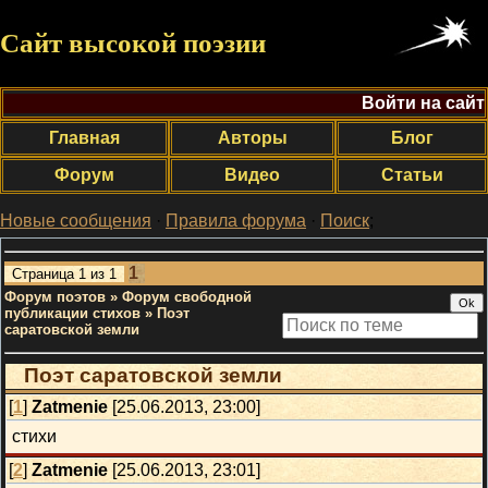
Сайт высокой поэзии
Войти на сайт
Главная
Авторы
Блог
Форум
Видео
Статьи
Новые сообщения
·
Правила форума
·
Поиск
;
1
Страница
1
из
1
Форум поэтов
»
Форум свободной
публикации стихов
»
Поэт
саратовской земли
Поэт саратовской земли
[
1
]
Zatmenie
[25.06.2013, 23:00]
стихи
[
2
]
Zatmenie
[25.06.2013, 23:01]