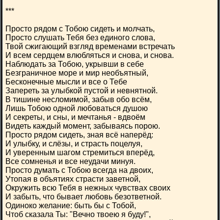
***
Просто рядом с Тобою сидеть и молчать,
Просто слушать Тебя без единого слова,
Твой сжигающий взгляд временами встречать
И всем сердцем влюбляться и снова, и снова.
Наблюдать за Тобою, укрывши в себе
Безграничное море и мир необъятный,
Бесконечные мысли и все о Тебе
Запереть за улыбкой пустой и невнятной.
В тишине несломимой, забыв обо всём,
Лишь Тобою одной любоваться душою
И секреты, и сны, и мечтанья - вдвоём
Видеть каждый момент, забываясь порою.
Просто рядом сидеть, зная всё наперёд:
И улыбку, и слёзы, и страсть поцелуя,
И уверенным шагом стремиться вперёд,
Все сомненья и все неудачи минуя.
Просто думать с Тобою всегда на двоих,
Утопая в объятиях страсти заветной,
Окружить всю Тебя в нежных чувствах своих
И забыть, что бывает любовь безответной.
Одиноко желание: быть бы с Тобой,
Чтоб сказала Ты: "Вечно твоею я буду!",