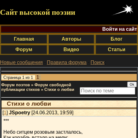
Сайт высокой поэзии
Войти на сайт
Главная
Авторы
Блог
Форум
Видео
Статьи
Новые сообщения
·
Правила форума
·
Поиск
;
1
Страница
1
из
1
Форум поэтов
»
Форум свободной
публикации стихов
»
Стихи о любви
Стихи о любви
[
1
]
JSpoetry
[24.06.2013, 19:59]
***
Небо ситцем розовым застлалось,
Как корабль встало на мели: