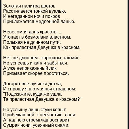
Золотая палитра цветов
Расстилается тонкой вуалью,
И негаданной ночи покров
Приближается медленной ланью.
Невесомая дань красоты...
Утопает в безмолвии властном,
Полыхая на длинном пути,
Как прелестная Девушка в красном.
Нет, не длинном - коротком, как миг:
Не успеешь и капли забыться,
А уже неприкаянный лик
Призывает скорее проститься.
Догорят все лучинки дотла,
И спрошу я в отчаяньи страшном:
"Подскажите, куда же ушла
Та прелестная Девушка в красном?"
Но услышу лишь стуки копыт
Прибежавшей, к несчастию, лани,
А над нею стремглав воспарит
Сумрак ночи, усеянный снами.