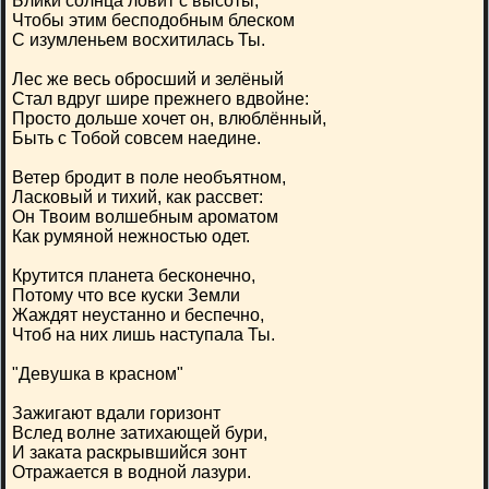
Блики солнца ловит с высоты,
Чтобы этим бесподобным блеском
С изумленьем восхитилась Ты.
Лес же весь обросший и зелёный
Стал вдруг шире прежнего вдвойне:
Просто дольше хочет он, влюблённый,
Быть с Тобой совсем наедине.
Ветер бродит в поле необъятном,
Ласковый и тихий, как рассвет:
Он Твоим волшебным ароматом
Как румяной нежностью одет.
Крутится планета бесконечно,
Потому что все куски Земли
Жаждят неустанно и беспечно,
Чтоб на них лишь наступала Ты.
"Девушка в красном"
Зажигают вдали горизонт
Вслед волне затихающей бури,
И заката раскрывшийся зонт
Отражается в водной лазури.