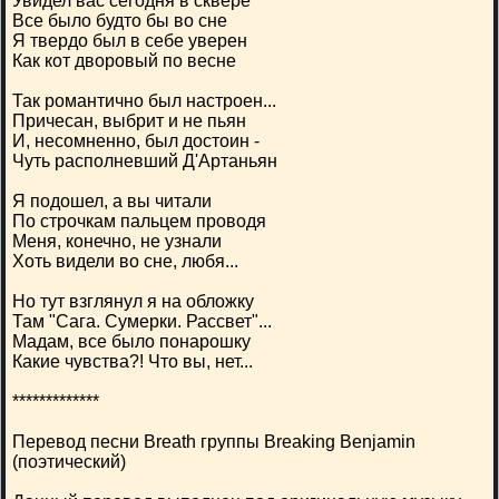
Увидел вас сегодня в сквере
Все было будто бы во сне
Я твердо был в себе уверен
Как кот дворовый по весне
Так романтично был настроен...
Причесан, выбрит и не пьян
И, несомненно, был достоин -
Чуть располневший Д'Артаньян
Я подошел, а вы читали
По строчкам пальцем проводя
Меня, конечно, не узнали
Хоть видели во сне, любя...
Но тут взглянул я на обложку
Там "Сага. Сумерки. Рассвет"...
Мадам, все было понарошку
Какие чувства?! Что вы, нет...
*************
Перевод песни Breath группы Breaking Benjamin
(поэтический)