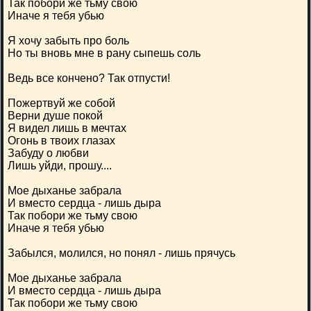
Так побори же тьму свою
Иначе я тебя убью
Я хочу забыть про боль
Но ты вновь мне в рану сыпешь соль
Ведь все кончено? Так отпусти!
Пожертвуй же собой
Верни душе покой
Я видел лишь в мечтах
Огонь в твоих глазах
Забуду о любви
Лишь уйди, прошу....
Мое дыханье забрала
И вместо сердца - лишь дыра
Так побори же тьму свою
Иначе я тебя убью
Забылся, молился, но понял - лишь прячусь
Мое дыханье забрала
И вместо сердца - лишь дыра
Так побори же тьму свою