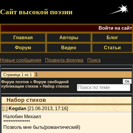
Сайт высокой поэзии
Войти на сайт
Главная
Авторы
Блог
Форум
Видео
Статьи
Новые сообщения
·
Правила форума
·
Поиск
;
1
Страница
1
из
1
Форум поэтов
»
Форум свободной
публикации стихов
»
Набор стихов
Набор стихов
[
1
]
Kegdan
[21.06.2013, 17:16]
Налобин Михаил
***************
Позволь мне быть(романтический)