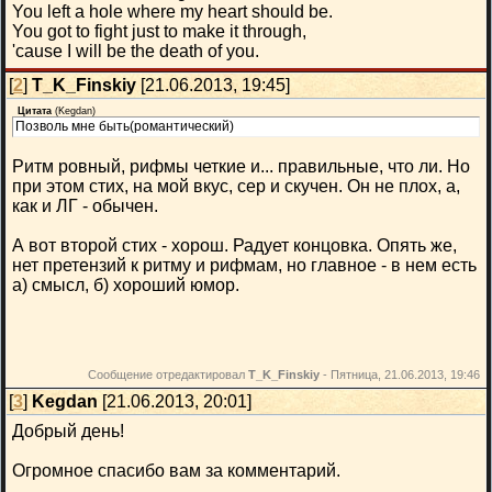
You left a hole where my heart should be.
You got to fight just to make it through,
'cause I will be the death of you.
[
2
]
T_K_Finskiy
[21.06.2013, 19:45]
Цитата
(
Kegdan
)
Позволь мне быть(романтический)
Ритм ровный, рифмы четкие и... правильные, что ли. Но
при этом стих, на мой вкус, сер и скучен. Он не плох, а,
как и ЛГ - обычен.
А вот второй стих - хорош. Радует концовка. Опять же,
нет претензий к ритму и рифмам, но главное - в нем есть
а) смысл, б) хороший юмор.
Сообщение отредактировал
T_K_Finskiy
-
Пятница, 21.06.2013, 19:46
[
3
]
Kegdan
[21.06.2013, 20:01]
Добрый день!
Огромное спасибо вам за комментарий.