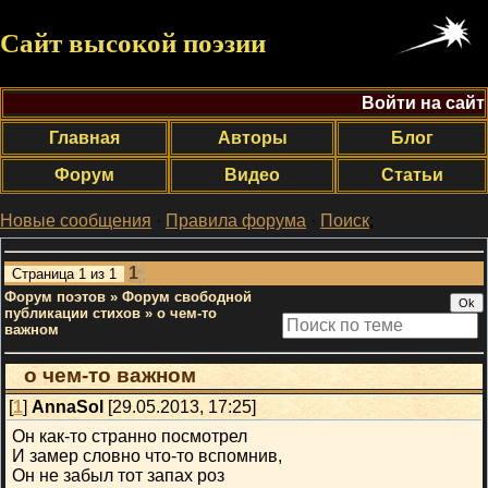
Сайт высокой поэзии
Войти на сайт
Главная
Авторы
Блог
Форум
Видео
Статьи
Новые сообщения
·
Правила форума
·
Поиск
;
1
Страница
1
из
1
Форум поэтов
»
Форум свободной
публикации стихов
»
о чем-то
важном
о чем-то важном
[
1
]
AnnaSol
[29.05.2013, 17:25]
Он как-то странно посмотрел
И замер словно что-то вспомнив,
Он не забыл тот запах роз