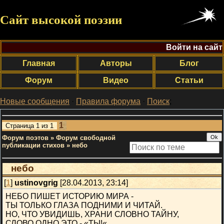
Сайт высокой поэзии
Войти на сайт
Главная
Авторы
Блог
Форум
Видео
Статьи
Новые сообщения
·
Правила форума
·
Поиск
;
1
Страница
1
из
1
Форум поэтов
»
Форум свободной
публикации стихов
»
небо
небо
[
1
]
ustinovgrig
[28.04.2013, 23:14]
НЕБО ПИШЕТ ИСТОРИЮ МИРА -
ТЫ ТОЛЬКО ГЛАЗА ПОДНИМИ И ЧИТАЙ.
НО, ЧТО УВИДИШЬ, ХРАНИ СЛОВНО ТАЙНУ,
СЛОВО ОДНО ЭТО - «ТЫ!«