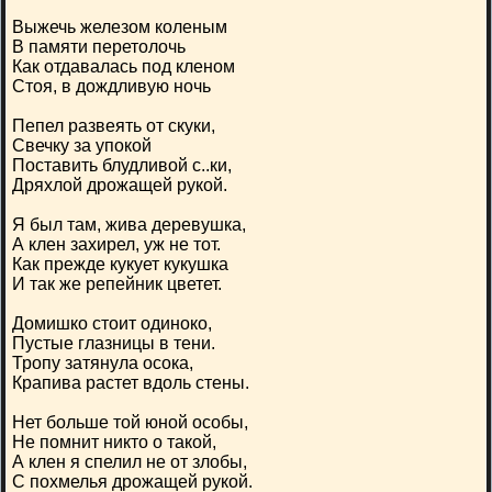
Выжечь железом коленым
В памяти перетолочь
Как отдавалась под кленом
Стоя, в дождливую ночь
Пепел развеять от скуки,
Свечку за упокой
Поставить блудливой с..ки,
Дряхлой дрожащей рукой.
Я был там, жива деревушка,
А клен захирел, уж не тот.
Как прежде кукует кукушка
И так же репейник цветет.
Домишко стоит одиноко,
Пустые глазницы в тени.
Тропу затянула осока,
Крапива растет вдоль стены.
Нет больше той юной особы,
Не помнит никто о такой,
А клен я спелил не от злобы,
С похмелья дрожащей рукой.