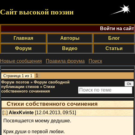
Сайт высокой поэзии
Войти на сайт
Главная
Авторы
Блог
Форум
Видео
Статьи
Новые сообщения
·
Правила форума
·
Поиск
;
1
Страница
1
из
1
Форум поэтов
»
Форум свободной
публикации стихов
»
Стихи
собственного сочинения
Стихи собственного сочинения
[
1
]
AlexKvinte
[12.04.2013, 09:51]
Посвящается моему дедушке.
Крик души о первой любви.