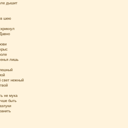
еле дышит
 в шею
скрикнул
 Давно
рови
крыс
воле
ченья лишь
спешный
мой
 свет нежный
 твой
ть не мука
учше быть
азлуки
ранить