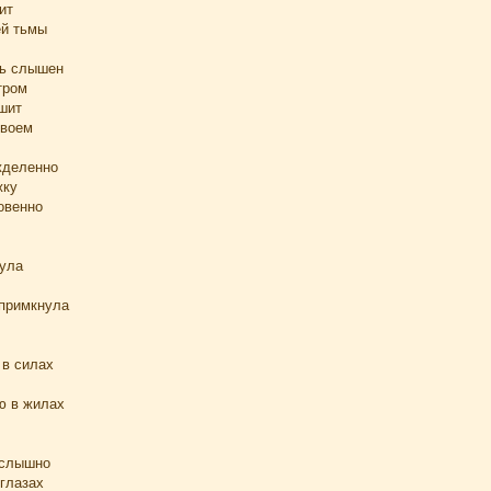
ит
ей тьмы
ть слышен
тром
ышит
своем
жделенно
жку
овенно
ула
 примкнула
 в силах
ю в жилах
еслышно
 глазах