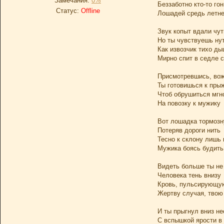
Замечания:
0%
Беззаботно кто-то гон
Статус:
Offline
Лошадей средь летн
Звук копыт вдали чу
Но ты чувствуешь ну
Как извозчик тихо д
Мирно спит в седле 
Присмотревшись, во
Ты готовишься к пры
Чтоб обрушиться мгн
На повозку к мужику
Вот лошадка тормозн
Потеряв дороги нить
Тесно к склону лишь
Мужика боясь будить
Видеть больше ты не
Человека тень внизу
Кровь, пульсирующу
Жертву случая, твою
И ты прыгнул вниз н
С вспышкой ярости в