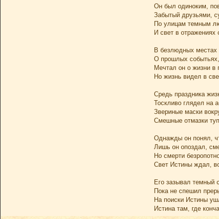
Он был одиноким, по
Забытый друзьями, с
По улицам темным лю
И свет в отражениях 
В безлюдных местах 
О прошлых событьях,
Мечтал он о жизни в 
Но жизнь видел в све
Средь праздника жи
Тоскливо глядел на а
Звериные маски вокру
Смешные отмазки туп
Однажды он понял, чт
Лишь он опоздал, сме
Но смерти безропотно
Свет Истины ждал, во
Его зазывал темный 
Пока не спешил прер
На поиски Истины уш
Истина там, где конч