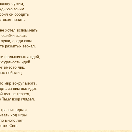
всюду чужим,
удьбою гоним.
бил он бродить
стекол ловить.
не хотел вспоминать
 ошибки искать.
глуши, среди скал.
те разбитых зеркал.
зни фальшивых людей,
бсурдность идей.
г вместо лиц,
ых небылиц.
о мир вокруг мертв,
рть за ним все идет.
й дух не терпел,
 Тьму взор глядел.
странник вдали,
ывать ход игры.
ло много лет,
ается Cвет.