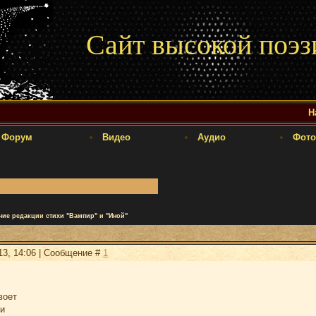
Сайт высокой поэз
Н
Форум
Видео
Аудио
Фото
ние редакции стихи "Вампир" и "Иной"
13, 14:06 | Сообщение #
1
воет
ни