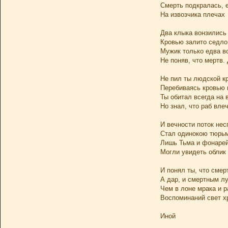
Смерть подкралась, 
На извозчика плечах
Два клыка вонзились
Кровью залито седло
Мужик только едва в
Не поняв, что мертв.
Не пил ты людской к
Перебиваясь кровью 
Ты обитал всегда на 
Но знал, что раб вле
И вечности поток не
Стал одинокою тюрь
Лишь Тьма и фонарей
Могли увидеть облик
И понял ты, что смер
А дар, и смертным л
Чем в лоне мрака и р
Воспоминаний свет х
Иной