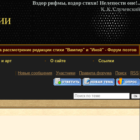
Вздор рифмы, вздор стихи! Нелепости оне!..
К. К. Случевский
ии
а рассмотрение редакции стихи "Вампир" и "Иной" - Форум поэтов
 и арт
О сайте
Ссылки
[
Новые сообщения
·
Участники
·
Правила форума
·
Поиск
·
RSS
]