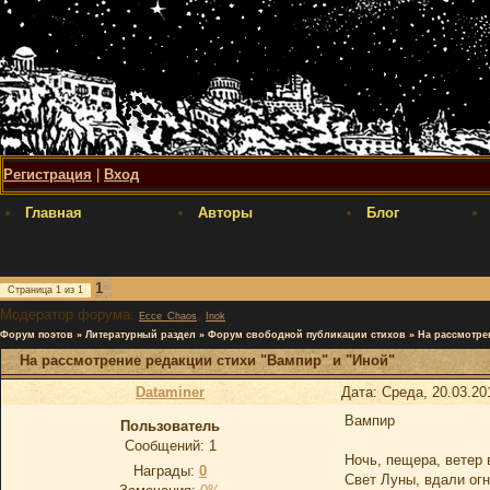
Регистрация
|
Вход
Главная
Авторы
Блог
1
Страница
1
из
1
Модератор форума:
,
Ecce_Chaos
Inok
Форум поэтов
»
Литературный раздел
»
Форум свободной публикации стихов
»
На рассмотре
На рассмотрение редакции стихи "Вампир" и "Иной"
Dataminer
Дата: Среда, 20.03.20
Вампир
Пользователь
Сообщений:
1
Ночь, пещера, ветер 
Награды:
0
Свет Луны, вдали ог