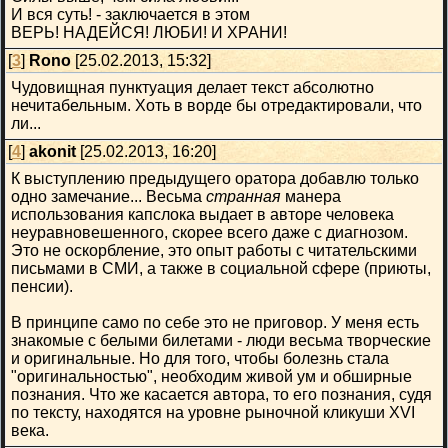
И вся суть! - заключается в этом
ВЕРЬ! НАДЕЙСЯ! ЛЮБИ! И ХРАНИ!
[
3
]
Rono
[25.02.2013, 15:32]
Чудовищная пунктуация делает текст абсолютно
нечитабельным. Хоть в ворде бы отредактировали, что
ли...
[
4
]
akonit
[25.02.2013, 16:20]
К выступлению предыдущего оратора добавлю только
одно замечание... Весьма
странная
манера
использования капслока выдает в авторе человека
неуравновешенного, скорее всего даже с диагнозом.
Это не оскорбление, это опыт работы с читательскими
письмами в СМИ, а также в социальной сфере (приюты,
пенсии).
В принципе само по себе это не приговор. У меня есть
знакомые с белыми билетами - люди весьма творческие
и оригинальные. Но для того, чтобы болезнь стала
"оригинальностью", необходим живой ум и обширные
познания. Что же касается автора, то его познания, судя
по тексту, находятся на уровне рыночной кликуши XVI
века.