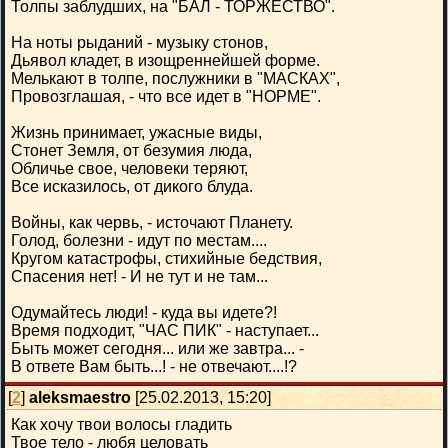
Толпы заблудших, на "БАЛ - ТОРЖЕСТВО".
На ноты рыданий - музыку стонов,
Дьявол кладет, в изощреннейшей форме.
Мелькают в толпе, послужники в "МАСКАХ",
Провозглашая, - что все идет в "НОРМЕ".
Жизнь принимает, ужасные виды,
Стонет Земля, от безумия люда,
Обличье свое, человеки теряют,
Все исказилось, от дикого блуда.
Войны, как червь, - источают Планету.
Голод, болезни - идут по местам....
Кругом катастрофы, стихийные бедствия,
Спасения нет! - И не тут и не там...
Одумайтесь люди! - куда вы идете?!
Время подходит, "ЧАС ПИК" - наступает...
Быть может сегодня... или же завтра... -
В ответе Вам быть...! - не отвечают....!?
[
2
]
aleksmaestro
[25.02.2013, 15:20]
Как хочу твои волосы гладить
Твое тело - любя целовать