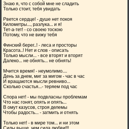
Знаю я, что с собой мне не сладить
Только стоит, тебя увидать
Рвется сердце! - душе нет покоя
Километры..., разлука... и я!
Тет-а-тет! - со своею тоскою
Потому, что не вижу тебя
Финский берег..! - леса и просторы
Красота..! Нет и слов - описать
Только мысли... - все вторят и вторят
Далеко... не обнять... не обнять!
Мчится время! - неумолимо....
День за днем, миг за мигом - час в час
И вращаются мысли ревниво...
Сколько счастья...- теряем под час
Спора нет! - мы подвласны проблемам
Что нас гонят, опять и опять...
В омут казусов, строя делемы
Чтобы радость... - затмить и отнять
Только нет! - в мире том... и ни этом
Силы выше, чем сила любви!!!