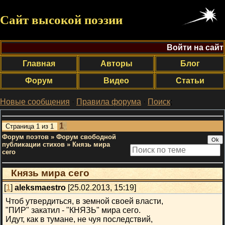
Сайт высокой поэзии
Войти на сайт
Главная
Авторы
Блог
Форум
Видео
Статьи
Новые сообщения
·
Правила форума
·
Поиск
;
1
Страница
1
из
1
Форум поэтов
»
Форум свободной
публикации стихов
»
Князь мира
сего
Князь мира сего
[
1
]
aleksmaestro
[25.02.2013, 15:19]
Чтоб утвердиться, в земной своей власти,
"ПИР" закатил - "КНЯЗЬ" мира сего.
Идут, как в тумане, не чуя последствий,