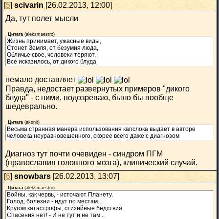
[
5
]
scivarin
[26.02.2013, 12:00]
Да, тут полет мысли
Цитата
(
aleksmaestro
)
Жизнь принимает, ужасные виды,
Стонет Земля, от безумия люда,
Обличье свое, человеки теряют,
Все исказилось, от дикого блуда
немало доставляет
Правда, недостает развернутых примеров "дикого
блуда" - с ними, подозреваю, было бы вообще
шедеврально.
Цитата
(
akonit
)
Весьма странная манера использования капслока выдает в авторе
человека неуравновешенного, скорее всего даже с диагнозом
Диагноз тут почти очевиден - синдром ПГМ
(православия головного мозга), клинический случай.
[
6
]
snowbars
[26.02.2013, 13:07]
Цитата
(
aleksmaestro
)
Войны, как червь, - источают Планету.
Голод, болезни - идут по местам....
Кругом катастрофы, стихийные бедствия,
Спасения нет! - И не тут и не там...