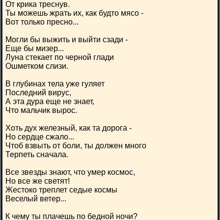
От крика треснув.
Ты можешь жрать их, как будто мясо -
Вот только пресно...
Могли бы выжить и выйти сзади -
Еще бы мизер...
Луна стекает по черной глади
Ошметком слизи.
В глубинах тела уже гуляет
Последний вирус,
А эта дура еще не знает,
Что мальчик вырос.
Хоть дух железный, как та дорога -
Но сердце сжало...
Чтоб взвыть от боли, ты должен много
Терпеть сначала.
Все звезды знают, что умер космос,
Но все же светят!
Жестоко треплет седые космы
Веселый ветер...
К чему ты плачешь по бедной ночи?