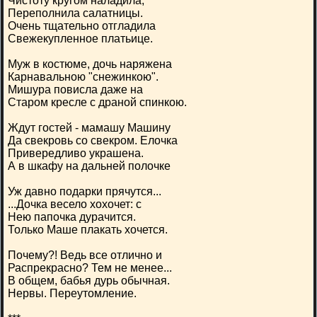
Чистоту кругом наладила,
Переполнила салатницы.
Очень тщательно отгладила
Свежекупленное платьице.
Муж в костюме, дочь наряжена
Карнавальною "снежинкою".
Мишура повисла даже на
Старом кресле с драной спинкою.
Ждут гостей - мамашу Машину
Да свекровь со свекром. Елочка
Привередливо украшена.
А в шкафу на дальней полочке
Уж давно подарки прячутся...
...Дочка весело хохочет: с
Нею папочка дурачится.
Только Маше плакать хочется.
Почему?! Ведь все отлично и
Распрекрасно? Тем не менее...
В общем, бабья дурь обычная.
Нервы. Переутомление.