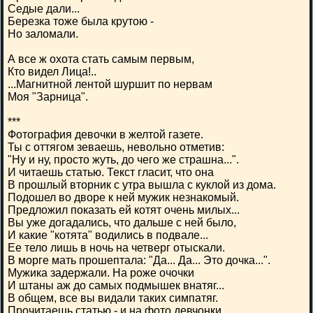
Седые дали...
Березка тоже была крутою -
Но заломали.
А все ж охота стать самым первым,
Кто видел Лица!..
...Магнитной лентой шуршит по нервам
Моя "Зарница".
***
Фотография девочки в желтой газете.
Ты с оттягом зеваешь, невольно отметив:
"Ну и ну, просто жуть, до чего же страшна...".
И читаешь статью. Текст гласит, что она
В прошлый вторник с утра вышла с куклой из дома.
Подошел во дворе к ней мужик незнакомый.
Предложил показать ей котят очень милых...
Вы уже догадались, что дальше с ней было,
И какие "котята" водились в подвале...
Ее тело лишь в ночь на четверг отыскали.
В морге мать прошептала: "Да... Да... Это дочка...".
Мужика задержали. На роже очочки
И штаны аж до самых подмышек внатяг...
В общем, все вы видали таких симпатяг.
Прочитаешь статью - и на фото девчонки