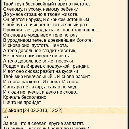
Твой труп беспокойный парит в пустоте.
Слепому, глухому, немому ребенку
До ужаса страшно в твоем животе.
Он рвется наружу, и с криком истошным
Свой путь начинает в стотысячный раз...
Проходит лет двадцать - и снова так тошно...
Он снова в уродливом теле погряз!
В уродливом теле, в древнейшем болоте,
И снова оно: пустота. Немота.
А тело довольное гладит животик,
Не помня о жизни уже ни черта.
А тело довольное вяжет носочки,
Роддом выбирает, с подружкой трындит...
И вот оно снова: разбит на кусочки
Твой мир изначальный... И снова разбит.
И снова расколот. И снова. И снова.
Сансара не сахар, а сахар не мед.
И люди не пчелы, и дело не слово...
Кричать бесполезно.
Ничто не пройдет.
[
6
]
akonit
[24.02.2013, 12:22]
***
За все, что я сделал, другие заплатят.
Ты видишь, как кони бредут по манежу?