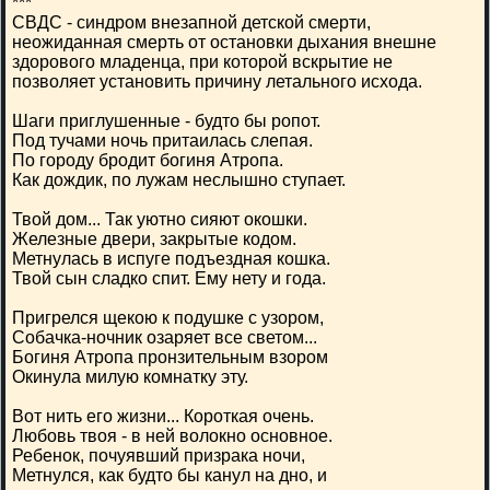
***
СВДС - синдром внезапной детской смерти,
неожиданная смерть от остановки дыхания внешне
здорового младенца, при которой вскрытие не
позволяет установить причину летального исхода.
Шаги приглушенные - будто бы ропот.
Под тучами ночь притаилась слепая.
По городу бродит богиня Атропа.
Как дождик, по лужам неслышно ступает.
Твой дом... Так уютно сияют окошки.
Железные двери, закрытые кодом.
Метнулась в испуге подъездная кошка.
Твой сын сладко спит. Ему нету и года.
Пригрелся щекою к подушке с узором,
Собачка-ночник озаряет все светом...
Богиня Атропа пронзительным взором
Окинула милую комнатку эту.
Вот нить его жизни... Короткая очень.
Любовь твоя - в ней волокно основное.
Ребенок, почуявший призрака ночи,
Метнулся, как будто бы канул на дно, и