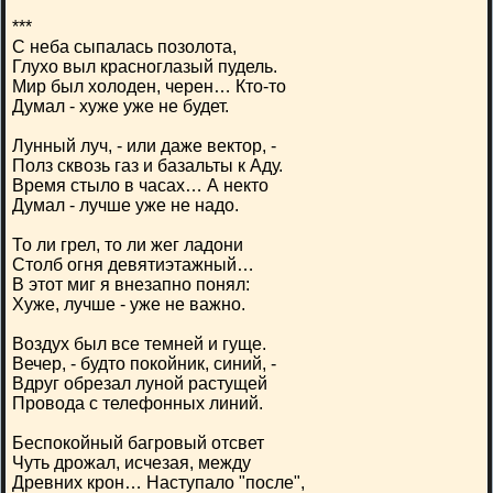
***
С неба сыпалась позолота,
Глухо выл красноглазый пудель.
Мир был холоден, черен… Кто-то
Думал - хуже уже не будет.
Лунный луч, - или даже вектор, -
Полз сквозь газ и базальты к Аду.
Время стыло в часах… А некто
Думал - лучше уже не надо.
То ли грел, то ли жег ладони
Столб огня девятиэтажный…
В этот миг я внезапно понял:
Хуже, лучше - уже не важно.
Воздух был все темней и гуще.
Вечер, - будто покойник, синий, -
Вдруг обрезал луной растущей
Провода с телефонных линий.
Беспокойный багровый отсвет
Чуть дрожал, исчезая, между
Древних крон… Наступало "после",