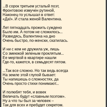
...В сорок третьем усталый поэт,
Фронтовою измучен рутиной,
Наконец-то услышал в ответ:
«Да!». И стала женой Валентина.
Лет пятнадцать прожить суждено
Было им. А потом не сложилось...
Разведясь, Валентина на дно
Очень быстро, по-женски, скатилась.
И ни с кем не дружила уж, лишь
Со змеюкой зеленым проклятым...
Ее мертвой в квартире нашли
Где-то, кажется, в семьдесят пятом.
...Так все сложно. Но так ведь всегда
На земле этой глупой бывает:
Ты напишешь о сложностях, да
Очень просто стихи понимают...
И полюбят тебя, и вовек
Величать будут «славным поэтом».
Ну а что ты был за человек –
Так для всех и пребудет секретом.