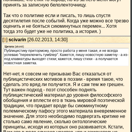
принять за записную белоленточницу.
Так что о политике если и писать, то лишь спустя
десятилетия после событий. Когда уже можно все трезво
оценить и не бояться сиюминутных перемен... Хотя
тогда это будет уже не политика, а история. )
[
9
]
scivarin
[26.02.2013, 14:30]
Цитата
(
akonit
)
Публицистику приторможу, просто работа у меня такая, и не всегда
успеваю "переключить тумблер". Кажется, пишу новостную заметку - а из-
под клавиатуры выходят стихи; кажется, пишу стихи - а получается
новостная заметка.
Нет-нет, я совсем не призываю Вас отказаться от
публицистических мотивов в поэзии - время такое, что
сделать это вряд ли получится. Я и сам тем же грешен.
Тут важен подход - поэт способен поднять
публицистический материал до уровня философского
обобщения и вплести его в ткань мировой поэтической
традиции, что придает вроде бы сиюминутному
полемическому пафосу этого материала вневременное
значение. Для этого необходимо подвергать критике не
столько само явление, сколько онтологические
принципы, исходя из которых оно развивается. Кстати,