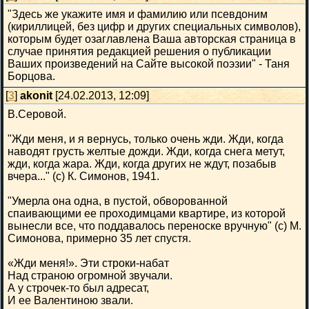
"Здесь же укажите имя и фамилию или псевдоним
(кириллицей, без цифр и других специальных символов),
которым будет озаглавлена Ваша авторская страница в
случае принятия редакцией решения о публикации
Ваших произведений на Сайте высокой поэзии" - Таня
Борцова.
[
3
]
akonit
[24.02.2013, 12:09]
В.Серовой.
"Жди меня, и я вернусь, только очень жди. Жди, когда
наводят грусть желтые дожди. Жди, когда снега метут,
жди, когда жара. Жди, когда других не ждут, позабыв
вчера..." (с) К. Симонов, 1941.
"Умерла она одна, в пустой, обворованной
спаивающими ее проходимцами квартире, из которой
вынесли все, что поддавалось переноске вручную" (с) М.
Симонова, примерно 35 лет спустя.
«Жди меня!». Эти строки-набат
Над страною огромной звучали.
А у строчек-то был адресат,
И ее Валентиною звали.