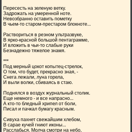
Пересесть на зеленую ветку.
Задрожать на умеренной ноте.
Невозбранно оставить пометку
В чьем-то старом-престаром блокноте...
Раствориться в резном ультразвуке,
В ярко-красной большой пентаграмме,
И вложить в чьи-то слабые руки
Безнадежно тяжелое знамя.
***
Под мерный цокот копытец-стрелок,
О том, что будет, прекрасно зная, -
Снега лежали, луна горела,
И выли волки, сбиваясь в стаю.
Поднялся в воздух журнальный столик.
Еще немного - и все напрасно...
А кто-то бледный хрипел от боли,
Писал и пачкал бумагу красным.
Сивуха пахнет свежайшим хлебом,
В сарае кучей гниют иконы...
Расслабься. Молча смотри на небо,