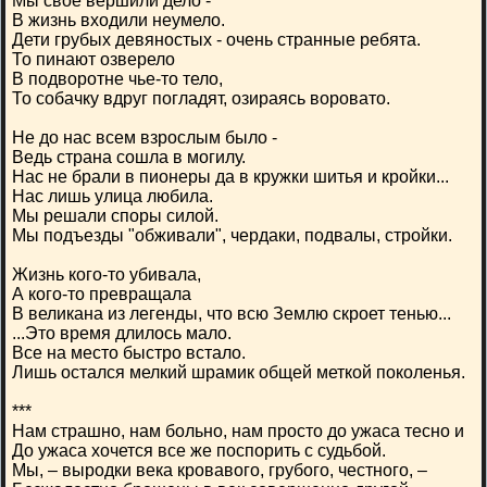
Мы свое вершили дело -
В жизнь входили неумело.
Дети грубых девяностых - очень странные ребята.
То пинают озверело
В подворотне чье-то тело,
То собачку вдруг погладят, озираясь воровато.
Не до нас всем взрослым было -
Ведь страна сошла в могилу.
Нас не брали в пионеры да в кружки шитья и кройки...
Нас лишь улица любила.
Мы решали споры силой.
Мы подъезды "обживали", чердаки, подвалы, стройки.
Жизнь кого-то убивала,
А кого-то превращала
В великана из легенды, что всю Землю скроет тенью...
...Это время длилось мало.
Все на место быстро встало.
Лишь остался мелкий шрамик общей меткой поколенья.
***
Нам страшно, нам больно, нам просто до ужаса тесно и
До ужаса хочется все же поспорить с судьбой.
Мы, – выродки века кровавого, грубого, честного, –