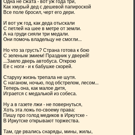
Одна не сжата - вот уж года три,
Как хмурый дед с дешевой папироской
Все поле бросил, черт его дери.
И вот уж год, как деда отыскали
С петлей на шее в метре от земли.
А на груди сияли три медали.
Они помочь владельцу не смогли...
Но что за грусть? Страна готова к бою
С зеленым змием! Праздник у дверей!
...Заело дверь автобуса. Открою
Ее с ноги - и к бабушке скорей.
Старуху жизнь трепала не шутя.
С наганом, ночью, под обстрелом, лесом...
Теперь она, как малое дитя,
Играется с медалькой из собеса.
Ну а в газете лжи - не повернуться,
Хоть эта ложь по-своему права:
Пишу про голод медиков в Иркутске -
В Иркутске открывают торжества.
Там, где рвались снаряды, мины, жилы,