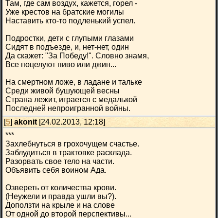
Там, где сам воздух, кажется, горел -
Уже крестов на братские могилы
Наставить кто-то подленький успел.
Подростки, дети с глупыми глазами
Сидят в подъезде, и, нет-нет, один
Да скажет: "За Победу!". Словно знамя,
Все поцелуют пиво или джин...
На смертном ложе, в ладане и тальке
Среди живой бушующей весны
Страна лежит, играется с медалькой
Последней непроигранной войны.
[
5
]
akonit
[24.02.2013, 12:18]
***
Захлебнуться в грохочущем счастье.
Заблудиться в трактовке расклада.
Разорвать свое тело на части.
Объявить себя воином Ада.
Озвереть от количества крови.
(Неужели и правда ушли вы?).
Доползти на крыле и на слове
От одной до второй перспективы...