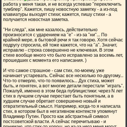
работа у меня такая, и не всегда успеваю "переключить
тумблер". Кажется, пишу новостную заметку - а из-под
клавиатуры выходят стихи; кажется, пишу стихи - а
получается новостная заметка.
"Ни следа", как мне казалось, действительно
произносится с ударением на "е" - из-за "ни"... По
крайней мере, в бытовой речи я так говорю. Хотя сейчас
подругу спросила, ей тоже кажется, что на "а". Значит,
исправлю - строка совершенно не ключевая. В этом
стихе вообще много что было исправлено за восемь лет,
прошедших с момента его написания. )
И что самое страшное - сам стих, по-моему, уже
начинает устаревать. Сейчас все несколько по-другому...
Что-то отмерло, что-то появилось... Дух стиха, может
быть, и понятен, а вот многие детали перестали "играть".
Пожалуй, именно в этом беда публицистики: через N лет
стих в лучшем случае перестает быть понятным, а в
худшем случае обретает совершенно новый и
отвратительный смысл. Например, когда-то я написала
стих, в котором был в негативном контексте упомянут
Владимир Путин. Просто как абстрактный символ
постсоветской власти. А сейчас перечитываю - и
понимаю, что стих-то хорош, но из-за него меня могут