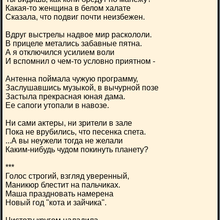
Какая-то женщина в белом халате
Сказала, что подвиг почти неизбежен.
Вдруг выстрелы надвое мир раскололи.
В прицеле метались забавные пятна.
А я отключился усилием воли
И вспомнил о чем-то условно приятном -
Антенна поймала чужую программу,
Заслушавшись музыкой, в вычурной позе
Застыла прекрасная юная дама.
Ее сапоги утопали в навозе.
Ни сами актеры, ни зрители в зале
Пока не врубились, что песенка спета.
...А вы неужели тогда не желали
Каким-нибудь чудом покинуть планету?
***
Голос строгий, взгляд уверенный,
Маникюр блестит на пальчиках.
Маша праздновать намерена
Новый год "кота и зайчика".