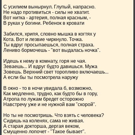
С усилием вынырнул. Глупый, напрасно.
Не надо противиться - силы не хватит.
Вот нитка - артерия, полная красным, -
В руках у богини. Ребенок в кровати
Забился, хрипя, словно мышка в когтях у
Кота. Вот и лезвие чиркнуло. Точка.
Ты вдруг просыпаешься, полная страха.
Лениво бормочешь - "вот выдалась ночка".
Идешь к нему в комнату, горя не чая.
Зеваешь... И вдруг будто давишься. Мужа
Зовешь. Верхний свет торопливо включаешь...
А если бы ты посмотрела наружу
В окно - то в ночи увидала б, возможно,
Как медленно, трудно, как будто бы в гору,
Атропа по лужам бредет осторожно
Навстречу уже и не нужной вам "скорой".
Но ты не посмотришь. Что взять с человека?
Сидишь на коленях, сама не живая.
А старая докторша, дергая веком,
Смущенно лопочет - "Такое бывает".