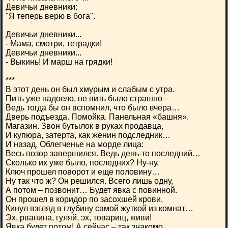
Девичьи дневники:
"Я теперь верю в бога".
Девичьи дневники...
- Мама, смотри, тетрадки!
Девичьи дневники...
- Выкинь! И марш на грядки!
***
В этот день он был хмурым и слабым с утра.
Пить уже надоело, не пить было страшно –
Ведь тогда бы он вспомнил, что было вчера…
Дверь подъезда. Помойка. Панельная «башня».
Магазин. Звон бутылок в руках продавца,
И купюра, затерта, как женин подследник…
И назад. Облегченье на морде лица:
Весь позор завершился. Ведь день-то последний…
Сколько их уже было, последних? Ну-ну.
Ключ прошел поворот и еще половину…
Ну так что ж? Он решился. Всего лишь одну,
А потом – позвонит… Будет явка с повинной.
Он прошел в коридор по засохшей крови,
Кинул взгляд в глубину самой жуткой из комнат…
Эх, рванина, гуляй, эх, товарищ, живи!
Явка будет потом! А сейчас – так знакомо