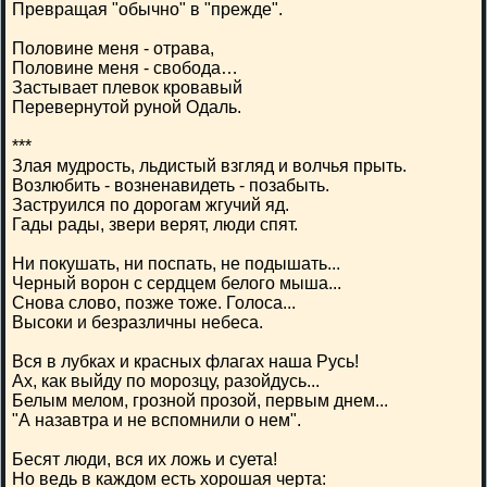
Превращая "обычно" в "прежде".
Половине меня - отрава,
Половине меня - свобода…
Застывает плевок кровавый
Перевернутой руной Одаль.
***
Злая мудрость, льдистый взгляд и волчья прыть.
Возлюбить - возненавидеть - позабыть.
Заструился по дорогам жгучий яд.
Гады рады, звери верят, люди спят.
Ни покушать, ни поспать, не подышать...
Черный ворон с сердцем белого мыша...
Снова слово, позже тоже. Голоса...
Высоки и безразличны небеса.
Вся в лубках и красных флагах наша Русь!
Ах, как выйду по морозцу, разойдусь...
Белым мелом, грозной прозой, первым днем...
"А назавтра и не вспомнили о нем".
Бесят люди, вся их ложь и суета!
Но ведь в каждом есть хорошая черта: