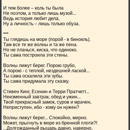
И тем более – коль ты была
Не поэтом, а только лишь музой...
Ведь история любит дела,
Ну а личность – лишь только обуза.
***
Ты глядишь на море (порой - в бинокль).
Там все те же волны и та же пена.
Но не плачься, киска, что одиноко.
Ты сама построила эти стены.
Волны лижут берег. Порою грубо,
А порою - с теплой, нездешней лаской...
Ты сама оскалила эти зубы.
Ты сама придумала эту сказку.
Стивен Кинг, Есенин и Терри Пратчетт...
Неизменный завтрак, обед и ужин...
Твой прекрасный замок, суров и мрачен,
Неприступен, ибо - кому он нужен?
Волны лижут берег... Спокойно, мерно.
Может, прыгнуть в море из бренной плоти?!
...Долгожданный рыцарь давно, наверно,