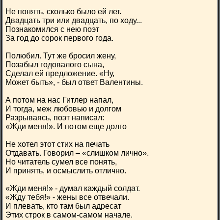
Не понять, сколько было ей лет.
Двадцать три или двадцать, по ходу...
Познакомился с нею поэт
За год до сорок первого года.
Полюбил. Тут же бросил жену,
Позабыл годовалого сына,
Сделал ей предложение. «Ну,
Может быть», - был ответ Валентины.
А потом на нас Гитлер напал,
И тогда, меж любовью и долгом
Разрываясь, поэт написал:
«Жди меня!». И потом еще долго
Не хотел этот стих на печать
Отдавать. Говорил – «слишком лично».
Но читатель сумел все понять,
И принять, и осмыслить отлично.
«Жди меня!» - думал каждый солдат.
«Жду тебя!» - жены все отвечали.
И плевать, кто там был адресат
Этих строк в самом-самом начале.