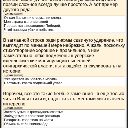
поэзии сложное всегда лучше простого. А вот пример
другого рода:
Цитата
(
akonit
)
От сил былых ни отзвука, ни следа.
Моя страна в агонии своей
Прощается с последнею Победой,
Чтоб навсегда уйти в небытие.
В заглавной строке ради рифмы сдвинуто ударение, что
выглядит по меньшей мере небрежно. А жаль, поскольку
стихотворение хорошее и правильное, в нем
замечательно четко подмечены шулерские
идеологические манипуляции нынешней
олигархической власти, пытающейся спекулировать на
истории:
Цитата
(
akonit
)
Уже крестов на братские могилы
Наставить кто-то подленький успел
Впрочем, все это такие беглые замечания - я еще только
читаю Ваши стихи и, надо сказать, местами читать очень
интересно:
Цитата
(
akonit
)
Захлебнуться в грохочущем счастье.
Заблудиться в трактовке расклада.
Разорвать свое тело на части.
Объявить себя воином Ада.