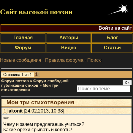
Сайт высокой поэзии
Войти на сайт
Главная
Авторы
Блог
Форум
Видео
Статьи
Новые сообщения
·
Правила форума
·
Поиск
;
1
Страница
1
из
1
Форум поэтов
»
Форум свободной
публикации стихов
»
Мои три
стихотворения
Мои три стихотворения
[
1
]
akonit
[24.02.2013, 10:38]
***
Чему и зачем предлагаешь учиться?
Какие орехи срывать и колоть?