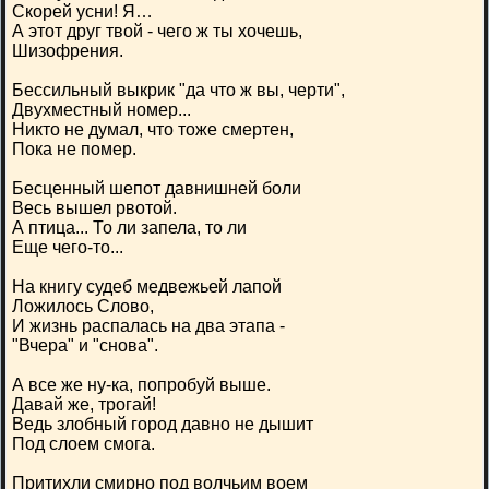
Скорей усни! Я…
А этот друг твой - чего ж ты хочешь,
Шизофрения.
Бессильный выкрик "да что ж вы, черти",
Двухместный номер...
Никто не думал, что тоже смертен,
Пока не помер.
Бесценный шепот давнишней боли
Весь вышел рвотой.
А птица... То ли запела, то ли
Еще чего-то...
На книгу судеб медвежьей лапой
Ложилось Слово,
И жизнь распалась на два этапа -
"Вчера" и "снова".
А все же ну-ка, попробуй выше.
Давай же, трогай!
Ведь злобный город давно не дышит
Под слоем смога.
Притихли смирно под волчьим воем