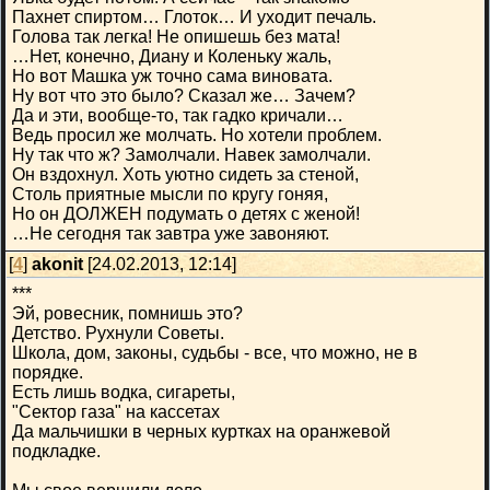
Пахнет спиртом… Глоток… И уходит печаль.
Голова так легка! Не опишешь без мата!
…Нет, конечно, Диану и Коленьку жаль,
Но вот Машка уж точно сама виновата.
Ну вот что это было? Сказал же… Зачем?
Да и эти, вообще-то, так гадко кричали…
Ведь просил же молчать. Но хотели проблем.
Ну так что ж? Замолчали. Навек замолчали.
Он вздохнул. Хоть уютно сидеть за стеной,
Столь приятные мысли по кругу гоняя,
Но он ДОЛЖЕН подумать о детях с женой!
…Не сегодня так завтра уже завоняют.
[
4
]
akonit
[24.02.2013, 12:14]
***
Эй, ровесник, помнишь это?
Детство. Рухнули Советы.
Школа, дом, законы, судьбы - все, что можно, не в
порядке.
Есть лишь водка, сигареты,
"Сектор газа" на кассетах
Да мальчишки в черных куртках на оранжевой
подкладке.