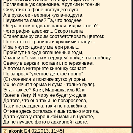
Поглядишь уж серьезнее. Хрупкий и тонкий
Силуэтик на фоне цветущего луга.
А в руках ее - верная кукла-подруга.
Неужели та самая? Та, что позднее
Опера в том подвале нашли рядом с нею?..
Фотография девочки... Скоро газета
Станет жанру своим соответствовать цветом:
Пожелтеют страницы и хрупкими станут...
И затянутся даже у матери раны...
Пробегут на суде оглашенные годы,
И маньяк "с чистым сердцем" пойдет на свободу.
Свечку в церкви поставит, попереживает,
А потом в интернете киношку скачает
По запросу "улетное детское порно"
(Отклонения в психике жутко упорны,
Их не лечит тюрьма и сума - только пуля).
Эта - как ее? Катя, Маришка иль Юля
Канет в Лету. И миру не будет уж дела
До того, что она так и не повзрослела,
Так и не расцвела, так и не полюбила...
От нее здесь осталась лишь только могила,
Да та кукла у старенькой мамы в буфете,
Да не лучшее фото в архивной газете.
[
2
]
akonit
[24.02.2013, 11:45]