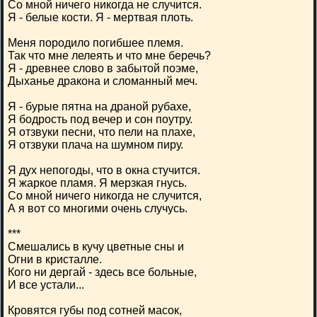
Со мной ничего никогда не случится.
Я - белые кости. Я - мертвая плоть.
Меня породило погибшее племя.
Так что мне лелеять и что мне беречь?
Я - древнее слово в забытой поэме,
Дыханье дракона и сломанный меч.
Я - бурые пятна на драной рубахе,
Я бодрость под вечер и сон поутру.
Я отзвуки песни, что пели на плахе,
Я отзвуки плача на шумном пиру.
Я дух непогоды, что в окна стучится.
Я жаркое пламя. Я мерзкая гнусь.
Со мной ничего никогда не случится,
А я вот со многими очень случусь.
***
Смешались в кучу цветные сны и
Огни в кристалле.
Кого ни дергай - здесь все больные,
И все устали...
Кровятся губы под сотней масок,