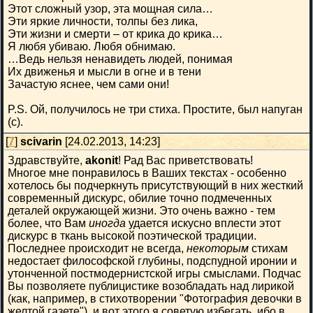
Этот сложный узор, эта мощная сила…
Эти яркие личности, толпы без лика,
Эти жизни и смерти – от крика до крика…
Я любя убиваю. Любя обнимаю.
…Ведь нельзя ненавидеть людей, понимая
Их движенья и мысли в огне и в тени
Зачастую яснее, чем сами они!
P.S. Ой, получилось не три стиха. Простите, был напуган
(с).
[
7
]
scivarin
[24.02.2013, 14:23]
Здравствуйте,
akonit
! Рад Вас приветствовать!
Многое мне понравилось в Ваших текстах - особенно
хотелось бы подчеркнуть присутствующий в них жесткий
современный дискурс, обилие точно подмеченных
деталей окружающей жизни. Это очень важно - тем
более, что Вам
иногда
удается искусно вплести этот
дискурс в ткань высокой поэтической традиции.
Последнее происходит не всегда,
некоторым
стихам
недостает философской глубины, подспудной иронии и
утонченной постмодернистской игры смыслами. Подчас
Вы позволяете публицистике возобладать над лирикой
(как, например, в стихотворении "Фотография девочки в
желтой газете"), и вот этого я советую избегать, ибо в