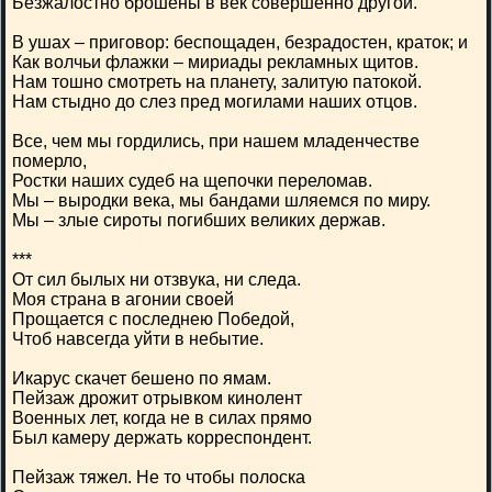
Безжалостно брошены в век совершенно другой.
В ушах – приговор: беспощаден, безрадостен, краток; и
Как волчьи флажки – мириады рекламных щитов.
Нам тошно смотреть на планету, залитую патокой.
Нам стыдно до слез пред могилами наших отцов.
Все, чем мы гордились, при нашем младенчестве
померло,
Ростки наших судеб на щепочки переломав.
Мы – выродки века, мы бандами шляемся по миру.
Мы – злые сироты погибших великих держав.
***
От сил былых ни отзвука, ни следа.
Моя страна в агонии своей
Прощается с последнею Победой,
Чтоб навсегда уйти в небытие.
Икарус скачет бешено по ямам.
Пейзаж дрожит отрывком кинолент
Военных лет, когда не в силах прямо
Был камеру держать корреспондент.
Пейзаж тяжел. Не то чтобы полоска