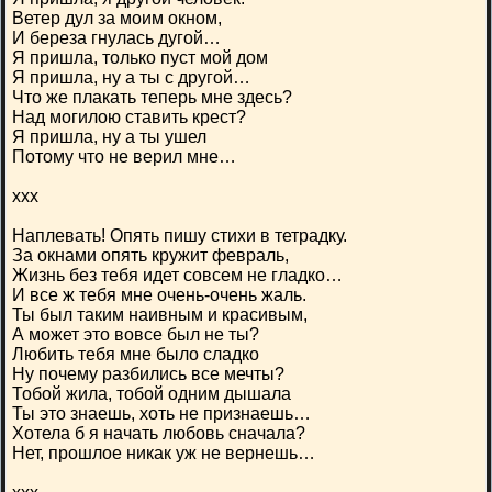
Ветер дул за моим окном,
И береза гнулась дугой…
Я пришла, только пуст мой дом
Я пришла, ну а ты с другой…
Что же плакать теперь мне здесь?
Над могилою ставить крест?
Я пришла, ну а ты ушел
Потому что не верил мне…
ххх
Наплевать! Опять пишу стихи в тетрадку.
За окнами опять кружит февраль,
Жизнь без тебя идет совсем не гладко…
И все ж тебя мне очень-очень жаль.
Ты был таким наивным и красивым,
А может это вовсе был не ты?
Любить тебя мне было сладко
Ну почему разбились все мечты?
Тобой жила, тобой одним дышала
Ты это знаешь, хоть не признаешь…
Хотела б я начать любовь сначала?
Нет, прошлое никак уж не вернешь…