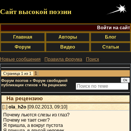
Сайт высокой поэзии
Войти на сайт
Главная
Авторы
Блог
Форум
Видео
Статьи
Новые сообщения
·
Правила форума
·
Поиск
;
1
Страница
1
из
1
Форум поэтов
»
Форум свободной
публикации стихов
»
На рецензию
На рецензию
[
1
]
ola_h2o
[09.02.2013, 09:10]
Почему льются слезы из глаз?
Почему не тает снег?
Я пришла, а вокруг пустота
Я пришла, я другой человек.