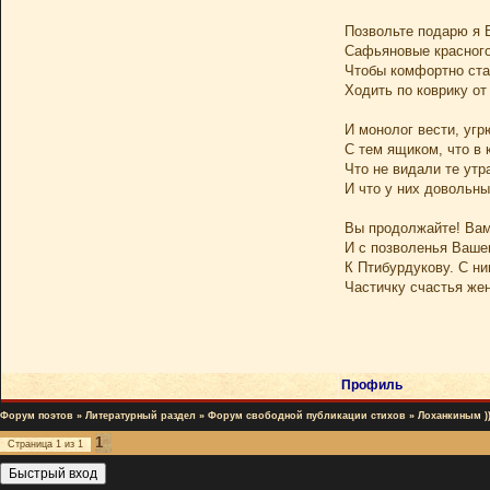
Позвольте подарю я 
Сафьяновые красного
Чтобы комфортно ст
Ходить по коврику от
И монолог вести, уг
С тем ящиком, что в 
Что не видали те утра
И что у них довольны
Вы продолжайте! Ва
И с позволенья Вашег
К Птибурдукову. С ни
Частичку счастья жен
Профиль
Форум поэтов
»
Литературный раздел
»
Форум свободной публикации стихов
»
Лоханкиным )) 
1
Страница
1
из
1