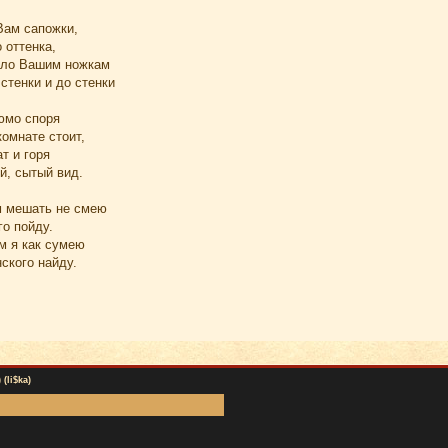
Вам сапожки,
 оттенка,
ало Вашим ножкам
 стенки и до стенки
рюмо споря
комнате стоит,
т и горя
й, сытый вид.
м мешать не смею
о пойду.
м я как сумею
ского найду.
(li$ka)