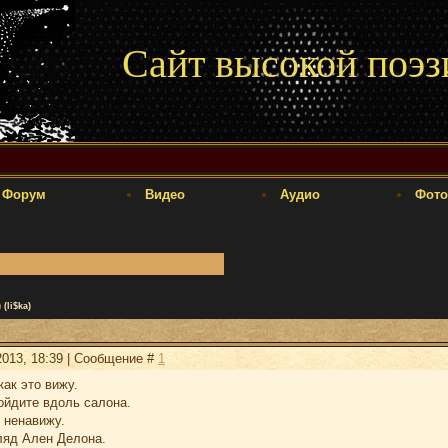
Сайт высокой поэз
Форум
Видео
Аудио
Фото
(li$ka)
2013, 18:39 | Сообщение #
1
как это вижу.
ойдите вдоль салона.
 ненавижу.
ляд Ален Делона.