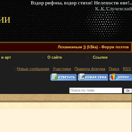
Вздор рифмы, вздор стихи! Нелепости оне!..
К. К. Случевский
ии
Лоханкиным )) (li$ka) - Форум поэтов
 и арт
О сайте
Ссылки
[
Новые сообщения
·
Участники
·
Правила форума
·
Поиск
·
RSS
]