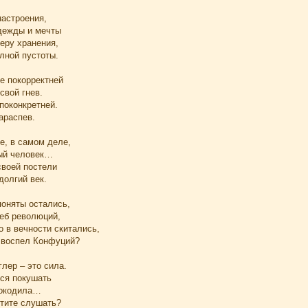
астроения,
дежды и мечты
еру хранения,
лной пустоты.
е покорректней
свой гнев.
поконкретней.
араспев.
е, в самом деле,
ый человек…
своей постели
долгий век.
поняты остались,
деб революций,
о в вечности скитались,
о воспел Конфуций?
глер – это сила.
тся покушать
рокодила…
тите слушать?