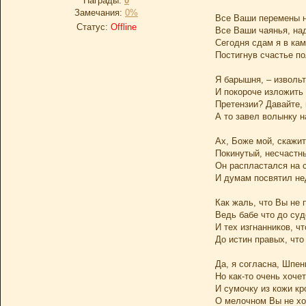
Награды:
0
Замечания:
0%
Все Ваши перемены н
Статус:
Offline
Все Ваши чаянья, на
Сегодня сдам я в кам
Постигнув счастье по
Я барышня, – извольт
И покороче изложить 
Претензии? Давайте, 
А то завел волынку н
Ах, Боже мой, скажит
Покинутый, несчастн
Он распластался на 
И думам посвятил не
Как жаль, что Вы не 
Ведь бабе что до су
И тех изгнанников, чт
До истин правых, чт
Да, я согласна, Шпен
Но как-то очень хоче
И сумочку из кожи к
О мелочном Вы не хо