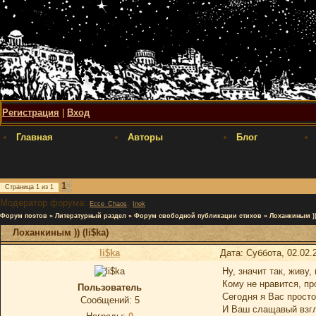
Регистрация
|
Вход
Главная
Авторы
Блог
1
Страница
1
из
1
Модератор форума:
,
Ecce_Chaos
Inok
Форум поэтов
»
Литературный раздел
»
Форум свободной публикации стихов
»
Лоханкиным )) 
Лоханкиным )) (li$ka)
li$ka
Дата: Суббота, 02.02.
Ну, значит так, живу, 
Кому не нравится, пр
Пользователь
Сегодня я Вас просто
Сообщений:
5
И Ваш слащавый взг