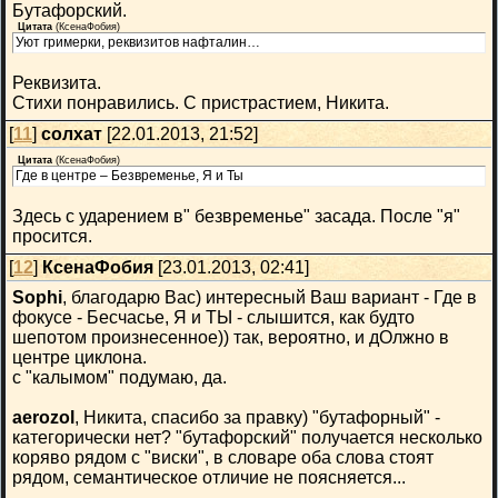
Бутафорский.
Цитата
(
КсенаФобия
)
Уют гримерки, реквизитов нафталин…
Реквизита.
Стихи понравились. С пристрастием, Никита.
[
11
]
солхат
[22.01.2013, 21:52]
Цитата
(
КсенаФобия
)
Где в центре – Безвременье, Я и Ты
Здесь с ударением в" безвременье" засада. После "я"
просится.
[
12
]
КсенаФобия
[23.01.2013, 02:41]
Sophi
, благодарю Вас) интересный Ваш вариант - Где в
фокусе - Бесчасье, Я и ТЫ - слышится, как будто
шепотом произнесенное)) так, вероятно, и дОлжно в
центре циклона.
с "калымом" подумаю, да.
aerozol
, Никита, спасибо за правку) "бутафорный" -
категорически нет? "бутафорский" получается несколько
коряво рядом с "виски", в словаре оба слова стоят
рядом, семантическое отличие не поясняется...