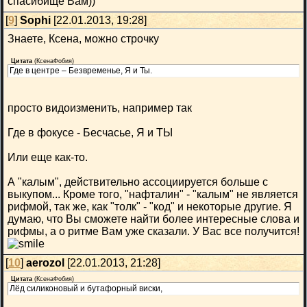
спасибище Вам))
[
9
]
Sophi
[22.01.2013, 19:28]
Знаете, Ксена, можно строчку
Цитата
(
КсенаФобия
)
Где в центре – Безвременье, Я и Ты.
просто видоизменить, например так
Где в фокусе - Бесчасье, Я и ТЫ
Или еще как-то.
А "калым", действительно ассоциируется больше с
выкупом... Кроме того, "нафталин" - "калым" не является
рифмой, так же, как "толк" - "код" и некоторые другие. Я
думаю, что Вы сможете найти более интересные слова и
рифмы, а о ритме Вам уже сказали. У Вас все получится!
[
10
]
aerozol
[22.01.2013, 21:28]
Цитата
(
КсенаФобия
)
Лёд силиконовый и бутафорный виски,