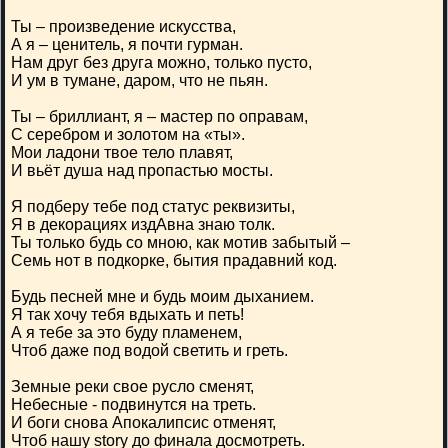
Ты – произведение искусства,
А я – ценитель, я почти гурман.
Нам друг без друга можно, только пусто,
И ум в тумане, даром, что не пьян.
Ты – бриллиант, я – мастер по оправам,
С серебром и золотом на «ты».
Мои ладони твое тело плавят,
И вьёт душа над пропастью мосты.
Я подберу тебе под статус реквизиты,
Я в декорациях издАвна знаю толк.
Ты только будь со мною, как мотив забытый –
Семь нот в подкорке, бытия прадавний код.
Будь песней мне и будь моим дыханием.
Я так хочу тебя вдыхать и петь!
А я тебе за это буду пламенем,
Чтоб даже под водой светить и греть.
Земные реки свое русло сменят,
Небесные - подвинутся на треть.
И боги снова Апокалипсис отменят,
Чтоб нашу story до финала досмотреть.