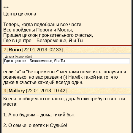
***
Центр циклона
Теперь, когда подобраны все части,
Все пройдены Пороги и Мосты,
Пришел циклон пронзительного счастья,
Где в центре – Безвременье, Я и Ты.
[
2
]
Rono
[22.01.2013, 02:33]
Цитата
(
КсенаФобия
)
Где в центре – Безвременье, Я и Ты.
если "я" и "безвременье" местами поменять, получится
ровненько, но вас разделит)) Намёк такой на то, что
даже в счастье каждый всегда один.
[
3
]
Mallory
[22.01.2013, 10:42]
Ксена, в общем-то неплохо, доработки требуют вот эти
места:
1. А по будням – дома тихий быт.
2. О семье, о детях и Судьбе!