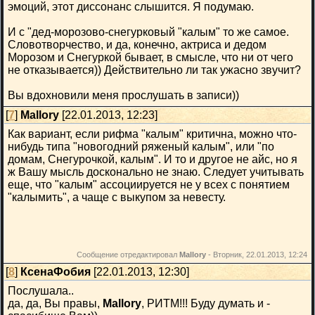
эмоций, этот диссонанс слышится. Я подумаю.
И с "дед-морозово-снегурковый "калым" то же самое.
Словотворчество, и да, конечно, актриса и дедом
Морозом и Снегуркой бывает, в смысле, что ни от чего
не отказывается)) Действительно ли так ужасно звучит?
Вы вдохновили меня прослушать в записи))
[
7
]
Mallory
[22.01.2013, 12:23]
Как вариант, если рифма "калым" критична, можно что-
нибудь типа "новогодний ряженый калым", или "по
домам, Снегурочкой, калым". И то и другое не айс, но я
ж Вашу мысль досконально не знаю. Следует учитывать
еще, что "калым" ассоциируется не у всех с понятием
"калымить", а чаще с выкупом за невесту.
Сообщение отредактировал
Mallory
-
Вторник, 22.01.2013, 12:24
[
8
]
КсенаФобия
[22.01.2013, 12:30]
Послушала..
да, да, Вы правы,
Mallory
, РИТМ!!! Буду думать и -