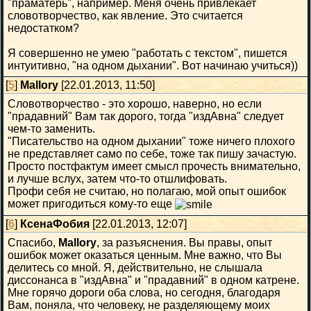
"праматерь", например. Меня очень привлекает
словотворчество, как явление. Это считается
недостатком?
Я совершенно не умею "работать с текстом", пишется
интуитивно, "на одном дыхании". Вот начинаю учиться))
[
5
]
Mallory
[22.01.2013, 11:50]
Словотворчество - это хорошо, наверно, но если
"прадавний" Вам так дорого, тогда "издАвна" следует
чем-то заменить.
"Писательство на одном дыхании" тоже ничего плохого
не представляет само по себе, тоже так пишу зачастую.
Просто постфактум имеет смысл прочесть внимательно,
и лучше вслух, затем что-то отшлифовать.
Профи себя не считаю, но полагаю, мой опыт ошибок
может пригодиться кому-то еще
[
6
]
КсенаФобия
[22.01.2013, 12:07]
Спасибо,
Mallory
, за разъяснения. Вы правы, опыт
ошибок может оказаться ценным. Мне важно, что Вы
делитесь со мной. Я, действительно, не слышала
диссонанса в "издАвна" и "прадавний" в одном катрене.
Мне горячо дороги оба слова, но сегодня, благодаря
Вам, поняла, что человеку, не разделяющему моих