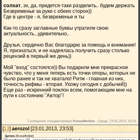
солхат
, эх, да, придется-таки разделить.. будем держать
Безвременье за руки с обеих сторон))
Где в центре - я, безвременье и ты
Как-то сразу заглавные буквы утратили свою
актуальность...удивительно..
Друзья, сердечно Вас благодарю за помощь и внимание!
Я, признаться, и не надеялась получить сразу столько
рецензий в первый же день))
Мой "вход" состоялся)) Вы подарили мне прекрасное
чувство, что у меня теперь есть точки опоры, которых не
было ранее и так не хватало! Ритм - главная из них,
точность рифмы - вторая. Ухожу сегодня с добычей))
Еще раз - искренний поклон всем, помогающим мне на
пути к состоянию "Автор"!
Сообщение отредактировал
КсенаФобия
-
Среда, 23.01.2013, 02:41
[
13
]
aerozol
[23.01.2013, 23:53]
Цитата
(
КсенаФобия
)