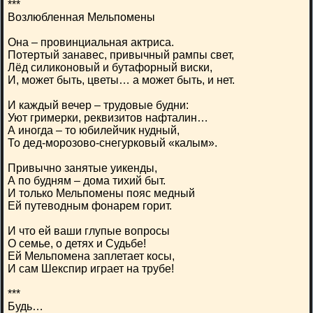
***
Возлюбленная Мельпомены
Она – провинциальная актриса.
Потертый занавес, привычный рампы свет,
Лёд силиконовый и бутафорный виски,
И, может быть, цветы… а может быть, и нет.
И каждый вечер – трудовые будни:
Уют гримерки, реквизитов нафталин…
А иногда – то юбилейчик нудный,
То дед-морозово-снегурковый «калым».
Привычно занятые уикенды,
А по будням – дома тихий быт.
И только Мельпомены пояс медный
Ей путеводным фонарем горит.
И что ей ваши глупые вопросы
О семье, о детях и Судьбе!
Ей Мельпомена заплетает косы,
И сам Шекспир играет на трубе!
***
Будь…