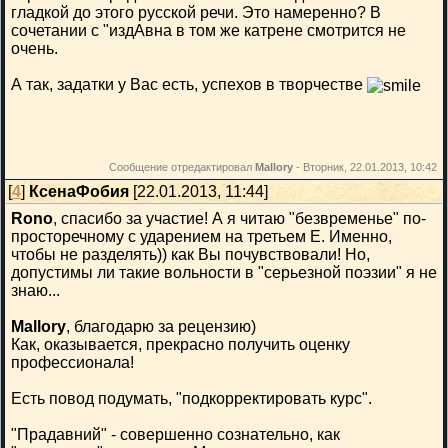
гладкой до этого русской речи. Это намеренно? В
сочетании с "издАвна в том же катрене смотрится не
очень.
А так, задатки у Вас есть, успехов в творчестве
Сообщение отредактировал
Mallory
-
Вторник, 22.01.2013, 10:42
[
4
]
КсенаФобия
[22.01.2013, 11:44]
Rono
, спасибо за участие! А я читаю "безвременье" по-
просторечному с ударением на третьем Е. Именно,
чтобы не разделять)) как Вы почувствовали! Но,
допустимы ли такие вольности в "серьезной поэзии" я не
знаю...
Mallory
, благодарю за рецензию)
Как, оказывается, прекрасно получить оценку
профессионала!
Есть повод подумать, "подкорректировать курс".
"Прадавний" - совершенно сознательно, как