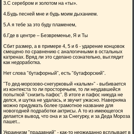
3.С серебром и золотом на «ты».
4.Будь песней мне и будь моим дыханием.
5.А я тебе за это буду пламенем,
6.Где в центре – Безвременье, Я и Ты
Сбит размер, а в примере 4, 5 и 6 - ударение концовок
смещено по сравнению с аналогичными в остальных
катренах. Вряд ли это сделано сознательно, выглядит
как недоработка.
Нет слова "бутафорный", есть "бутафорский".
"То дед-морозово-снегурковый «калым»" - выбивается
из контекста то ли просторечьем, то ли неудавшейся
попыткой "снизить пафос". В итоге и пафос никуда не
делся, и шутка не удалась, и звучит ужасно. Наверняка
можно придумать более грамотное название для
новогодней подработки актрисы. А то из имеющегося
делается вывод, что она и за Снегурку, и за Деда Мороза
пашет...
Украинизм "прадавний" - как-то неожиданно всплывает в