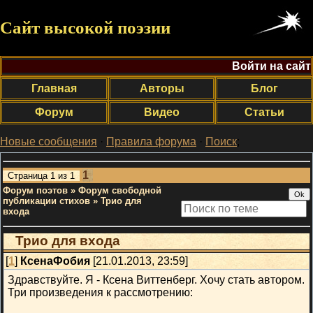
Сайт высокой поэзии
Войти на сайт
Главная
Авторы
Блог
Форум
Видео
Статьи
Новые сообщения
·
Правила форума
·
Поиск
;
1
Страница
1
из
1
Форум поэтов
»
Форум свободной
публикации стихов
»
Трио для
входа
Трио для входа
[
1
]
КсенаФобия
[21.01.2013, 23:59]
Здравствуйте. Я - Ксена Виттенберг. Хочу стать автором.
Три произведения к рассмотрению: