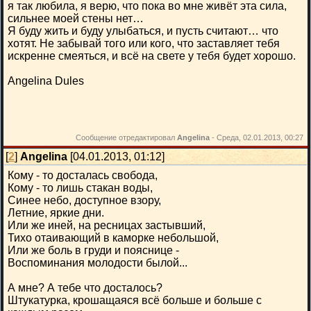
я так любила, я верю, что пока во мне живёт эта сила,
сильнее моей стены нет…
Я буду жить и буду улыбаться, и пусть считают… что
хотят. Не забывай того или кого, что заставляет тебя
искренне смеяться, и всё на свете у тебя будет хорошо.
Angelina Dules
Сообщение отредактировал
Angelina
-
Среда, 02.01.2013, 00:27
[
2
]
Angelina
[04.01.2013, 01:12]
Кому - то досталась свобода,
Кому - то лишь стакан воды,
Синее небо, доступное взору,
Летние, яркие дни.
Или же иней, на ресницах застывший,
Тихо отаивающий в каморке небольшой,
Или же боль в груди и пояснице -
Воспоминания молодости былой...
А мне? А тебе что досталось?
Штукатурка, крошащаяся всё больше и больше с