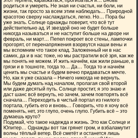
этот терпеть, карабкаться, прогибаться и… Вновь
родиться и умереть. Не зная ни счастья, ни боли, ни
жизни, так просто за всем этим наблюдать… Природной
красотою сверху наслаждаться, легко. Но… Пора бы
уже знать. Солнце однажды поверит, что всё тут
действительно ад. И звездой оно не будет больше
никогда называться и не наступит больше на дворе ни
февраль, ни март… Пепел покроет все стены, лампочки
прогорят, от перенапряжения взорвутся наши вены и
мы вспомним что такое клад. Заложенный ни в нас
самих, да и в нас тоже, но мы растратили всё зря, как же
мы понять не можем. И жить начнём, как жили раньше, в
грязи и в тошноте, тогда то… Да… Тогда то и начнём
ценить мы счастье и будем вечно придаваться мечте.
Но, как я уже сказала – Ничего никогда не вернуть.
Мы будем думать над началом, пролагая свой второй
или даже десятый путь. Солнце простит, я это знаю и
даст шанс всё вернуть, но зачем, зачем повторять всё
сначала… Переходить в чистый портал из гнилого
портала, губить его и вновь… Говорить, что я хочу всё
поменять, нет, это глупо, очень глупо. Губить всё – это
думаешь круто?
Подумай, что такое надежда и жизнь. Это как Солнце и
Юпитер… Однажды вот так грянет гром, и взбаламутит
волны тёплый ветер. Всё сметёт и останется лишь