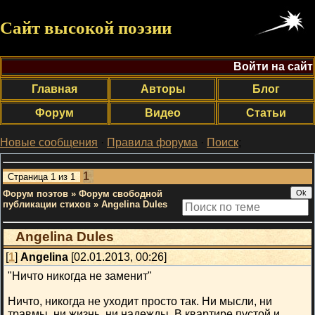
Сайт высокой поэзии
Войти на сайт
Главная
Авторы
Блог
Форум
Видео
Статьи
Новые сообщения
·
Правила форума
·
Поиск
;
1
Страница
1
из
1
Форум поэтов
»
Форум свободной
публикации стихов
»
Angelina Dules
Angelina Dules
[
1
]
Angelina
[02.01.2013, 00:26]
"Ничто никогда не заменит"
Ничто, никогда не уходит просто так. Ни мысли, ни
травмы, ни жизнь, ни надежды. В квартире пустой и