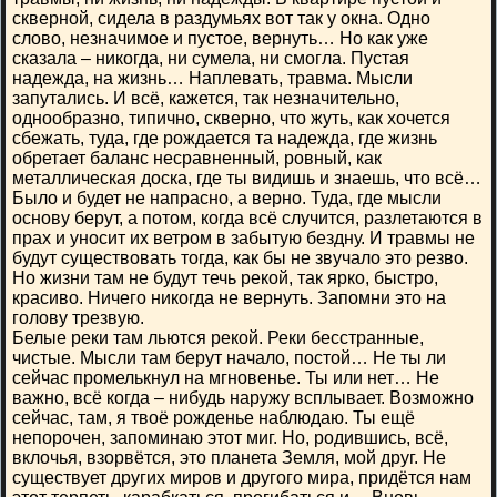
скверной, сидела в раздумьях вот так у окна. Одно
слово, незначимое и пустое, вернуть… Но как уже
сказала – никогда, ни сумела, ни смогла. Пустая
надежда, на жизнь… Наплевать, травма. Мысли
запутались. И всё, кажется, так незначительно,
однообразно, типично, скверно, что жуть, как хочется
сбежать, туда, где рождается та надежда, где жизнь
обретает баланс несравненный, ровный, как
металлическая доска, где ты видишь и знаешь, что всё…
Было и будет не напрасно, а верно. Туда, где мысли
основу берут, а потом, когда всё случится, разлетаются в
прах и уносит их ветром в забытую бездну. И травмы не
будут существовать тогда, как бы не звучало это резво.
Но жизни там не будут течь рекой, так ярко, быстро,
красиво. Ничего никогда не вернуть. Запомни это на
голову трезвую.
Белые реки там льются рекой. Реки бесстранные,
чистые. Мысли там берут начало, постой… Не ты ли
сейчас промелькнул на мгновенье. Ты или нет… Не
важно, всё когда – нибудь наружу всплывает. Возможно
сейчас, там, я твоё рожденье наблюдаю. Ты ещё
непорочен, запоминаю этот миг. Но, родившись, всё,
вклочья, взорвётся, это планета Земля, мой друг. Не
существует других миров и другого мира, придётся нам