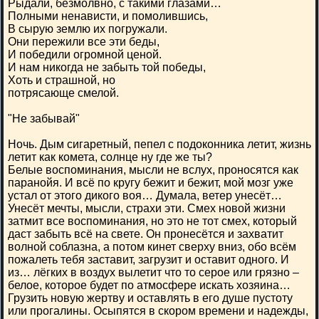
Рыдали, безмолвно, с такими глазами…
Полными ненависти, и помолившись,
В сырую землю их погружали.
Они пережили все эти беды,
И победили огромной ценой.
И нам никогда не забыть той победы,
Хоть и страшной, но
потрясающе смелой.
"Не забывай"
Ночь. Дым сигаретный, пепел с подоконника летит, жизнь
летит как комета, солнце ну где же ты?
Белые воспоминания, мысли не вслух, проносятся как
паранойя. И всё по кругу бежит и бежит, мой мозг уже
устал от этого дикого воя… Думала, ветер унесёт…
Унесёт мечты, мысли, страхи эти. Смех новой жизни
затмит все воспоминания, но это не тот смех, который
даст забыть всё на свете. Он пронесётся и захватит
волной соблазна, а потом кинет сверху вниз, обо всём
пожалеть тебя заставит, загрузит и оставит одного. И
из… лёгких в воздух вылетит что то серое или грязно –
белое, которое будет по атмосфере искать хозяина…
Грузить новую жертву и оставлять в его душе пустоту
или прогалины. Осыпятся в скором времени и надежды,