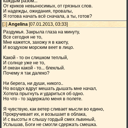
каждым разом...
От криков невыносимых, от грязных слов.
И надежды, ожидания, провалы,
Я готова начать всё сначала, а ты, готов?
[
3
]
Angelina
[07.01.2013, 03:33]
Раздумья. Закрыла глаза на минуту,
Все сегодня не то,
Мне кажется, захожу я в каюту,
И воздухом морским веет в лицо.
Какой - то он слишком теплый,
И солнце уже не то,
И океан какой - то... блеклый.
Почему я так далеко?
Ни берега, ни души, никого..
Но воздух вдруг мешать дышать мне начал,
Хотела прыгнуть и удариться об одно.
Но что - то задержало меня в полете.
Я чувствую, как ветер сливает мысли во едино,
Прокручивает их, и возышает в облака,
И с высоты я слышу гордый смех львиный,
Услышав, Боги не смогли сдержать смешка.