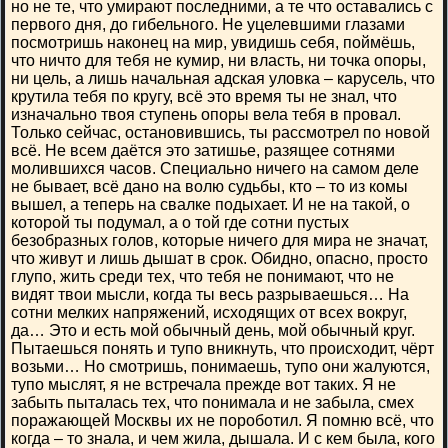
но не те, что умирают последними, а те что оставались с
первого дня, до гибельного. Не уцелевшими глазами
посмотришь наконец на мир, увидишь себя, поймёшь,
что ничто для тебя не кумир, ни власть, ни точка опоры,
ни цель, а лишь начальная адская уловка – карусель, что
крутила тебя по кругу, всё это время ты не знал, что
изначально твоя ступень опоры вела тебя в провал.
Только сейчас, остановившись, ты рассмотрел по новой
всё. Не всем даётся это затишье, разящее сотнями
молившихся часов. Специально ничего на самом деле
не бывает, всё дано на волю судьбы, кто – то из комы
вышел, а теперь на свалке подыхает. И не на такой, о
которой ты подумал, а о той где сотни пустых
безобразных голов, которые ничего для мира не значат,
что живут и лишь дышат в срок. Обидно, опасно, просто
глупо, жить среди тех, что тебя не понимают, что не
видят твои мысли, когда ты весь разрываешься… На
сотни мелких напряжений, исходящих от всех вокруг,
да… Это и есть мой обычный день, мой обычный круг.
Пытаешься понять и тупо вникнуть, что происходит, чёрт
возьми… Но смотришь, понимаешь, тупо они жалуются,
тупо мыслят, я не встречала прежде вот таких. Я не
забыть пыталась тех, что понимала и не забыла, смех
поражающей Москвы их не пороботил. Я помню всё, что
когда – то знала, и чем жила, дышала. И с кем была, кого