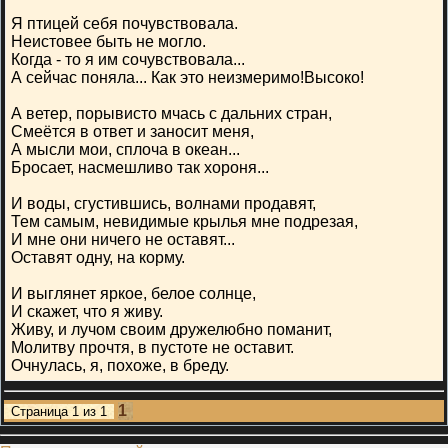
Я птицей себя почувствовала.
Неистовее быть не могло.
Когда - то я им сочувствовала...
А сейчас поняла... Как это неизмеримо!Высоко!
А ветер, порывисто мчась с дальних стран,
Смеётся в ответ и заносит меня,
А мысли мои, сплоча в океан...
Бросает, насмешливо так хороня...
И воды, сгустившись, волнами продавят,
Тем самым, невидимые крылья мне подрезая,
И мне они ничего не оставят...
Оставят одну, на корму.
И выглянет яркое, белое солнце,
И скажет, что я живу.
Живу, и лучом своим дружелюбно поманит,
Молитву прочтя, в пустоте не оставит.
Очнулась, я, похоже, в бреду.
1
Страница
1
из
1