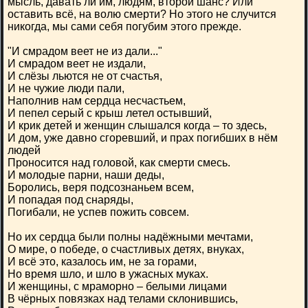
мысль, давать ли им, людям, второй шанс? Или
оставить всё, на волю смерти? Но этого не случится
никогда, мы сами себя погубим этого прежде.
"И смрадом веет не из дали..."
И смрадом веет не издали,
И слёзы льются не от счастья,
И не чужие люди пали,
Наполнив нам сердца несчастьем,
И пепел серый с крыш летел остывший,
И крик детей и женщин слышался когда – то здесь,
И дом, уже давно сгоревший, и прах погибших в нём
людей
Проносится над головой, как смерти смесь.
И молодые парни, наши деды,
Боролись, веря подсознаньем всем,
И попадая под снаряды,
Погибали, не успев пожить совсем.
Но их сердца были полны надёжными мечтами,
О мире, о победе, о счастливых детях, внуках,
И всё это, казалось им, не за горами,
Но время шло, и шло в ужасных муках.
И женщины, с мраморно – белыми лицами
В чёрных повязках над телами склонившись,