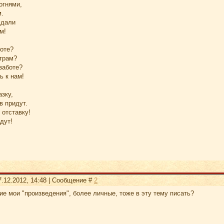
огнями,
м.
 дали
м!
боте?
утрам?
заботе?
ь к нам!
азку,
в придут.
 отставку!
дут!
7.12.2012, 14:48 | Сообщение #
2
ие мои "произведения", более личные, тоже в эту тему писать?