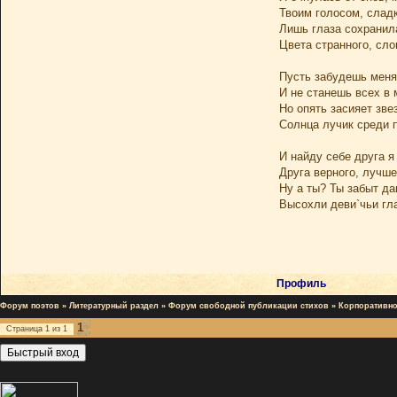
Твоим голосом, сладк
Лишь глаза сохранил
Цвета странного, сло
Пусть забудешь меня
И не станешь всех в
Но опять засияет зве
Солнца лучик среди 
И найду себе друга я
Друга верного, лучше
Ну а ты? Ты забыт да
Высохли деви`чьи гл
Профиль
Форум поэтов
»
Литературный раздел
»
Форум свободной публикации стихов
»
Корпоративно
1
Страница
1
из
1