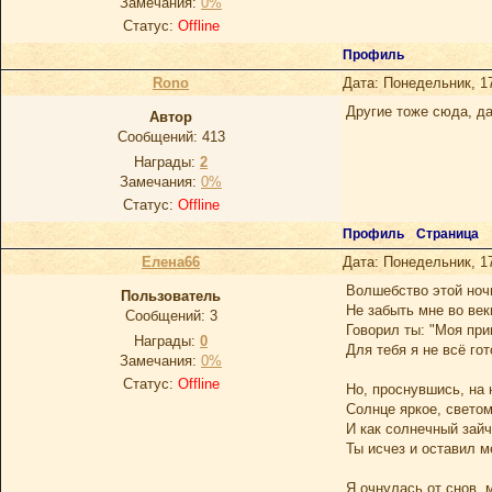
Замечания:
0%
Статус:
Offline
Профиль
Rono
Дата: Понедельник, 1
Другие тоже сюда, да
Автор
Сообщений:
413
Награды:
2
Замечания:
0%
Статус:
Offline
Профиль
Страница
Елена66
Дата: Понедельник, 1
Волшебство этой ноч
Пользователь
Не забыть мне во век
Сообщений:
3
Говорил ты: "Моя при
Награды:
0
Для тебя я не всё гото
Замечания:
0%
Статус:
Offline
Но, проснувшись, на 
Солнце яркое, светом
И как солнечный зайч
Ты исчез и оставил м
Я очнулась от снов, 