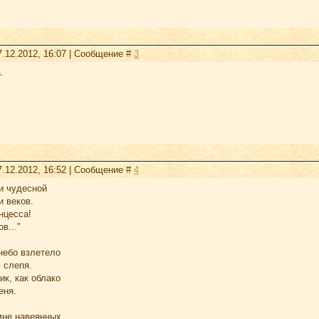
7.12.2012, 16:07 | Сообщение #
3
.
7.12.2012, 16:52 | Сообщение #
4
и чудесной
и веков.
нцесса!
в..."
небо взлетело
 слепя.
ик, как облако
еня.
мне навеянных