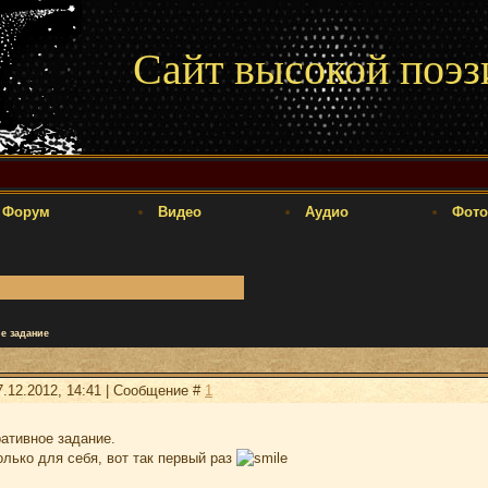
Сайт высокой поэз
Форум
Видео
Аудио
Фото
е задание
7.12.2012, 14:41 | Сообщение #
1
ративное задание.
лько для себя, вот так первый раз