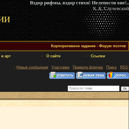
Вздор рифмы, вздор стихи! Нелепости оне!..
К. К. Случевский
ии
Корпоративное задание - Форум поэтов
 и арт
О сайте
Ссылки
[
Новые сообщения
·
Участники
·
Правила форума
·
Поиск
·
RSS
]