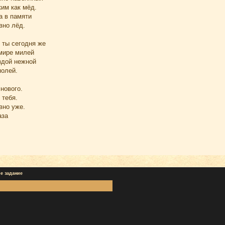
им как мёд.
а в памяти
вно лёд.
 ты сегодня же
 мире милей
здой нежной
полей.
 нового.
 тебя.
вно уже.
аза
е задание