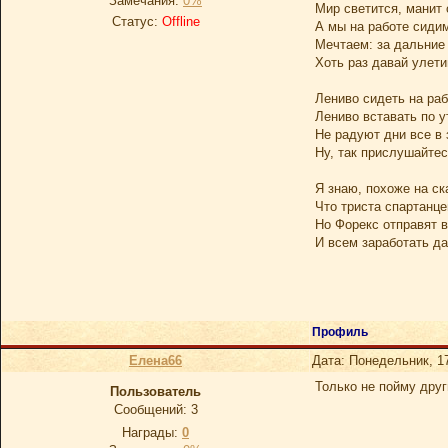
Замечания:
0%
Мир светится, манит 
Статус:
Offline
А мы на работе сиди
Мечтаем: за дальние
Хоть раз давай улети
Лениво сидеть на ра
Лениво вставать по 
Не радуют дни все в 
Ну, так прислушайтес
Я знаю, похоже на ск
Что триста спартанце
Но Форекс отправят в
И всем заработать да
Профиль
Елена66
Дата: Понедельник, 1
Только не пойму друг
Пользователь
Сообщений:
3
Награды:
0