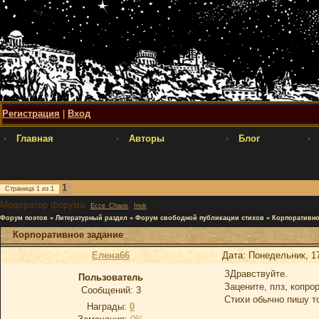
Регистрация
|
Вход
Главная
Авторы
Блог
1
Страница
1
из
1
Модератор форума:
,
Ecce_Chaos
Inok
Форум поэтов
»
Литературный раздел
»
Форум свободной публикации стихов
»
Корпоративно
Корпоративное задание
Елена66
Дата: Понедельник, 1
ЗДравствуйте.
Пользователь
Зацените, плз, копро
Сообщений:
3
Стихи обычно пишу то
Награды:
0