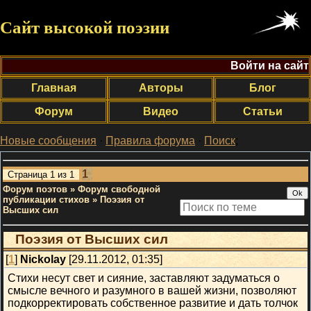
Сайт высокой поэзии
Войти на сайт
Главная
Авторы
Блог
Форум
Видео
Статьи
Новые сообщения
·
Правила форума
·
Поиск
;
1
Страница
1
из
1
Форум поэтов
»
Форум свободной
публикации стихов
»
Поэзия от
Высших сил
Поэзия от Высших сил
[
1
]
Nickolay
[29.11.2012, 01:35]
Стихи несут свет и сияние, заставляют задуматься о
смысле вечного и разумного в вашей жизни, позволяют
подкорректировать собственное развитие и дать толчок