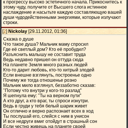
к прогрессу высоко эстетичного начала. Прикоснитесь к
этому чуду, получите от Высшего слога истинное
наслаждение и насытьте каждую составляющую вашей
души чудодейственными энергиями, которые излучают
строки.
[
2
]
Nickolay
[29.11.2012, 01:36]
Сказка о душе
Что такое душа? Мальчик маму спросил
Где её светлый дом? Кто её пробудил?
Разъяснить малышу не составит труда
Ведь недавно пришел он оттуда сюда
На планете Земля много разных людей
Кто-то дарит любовь, кто-то хитрый злодей
Если внешне взглянуть, построенье одно
Почему же тогда отношенье розно
Мальчик мило взглянул, беззаботно сказав:
"Потому что внутри у кого-то разлад”
Я шепнула ему: "Ты на верном пути”
А кто друг, а кто враг, ты спроси изнутри.
Ведь в груди у тебя белый шарик живет
Он отлично и верно распознает всех в ход
Ты послушай его, слейся с ним в унисон
И все недруги вмиг отойдут в страшный сон
Если честно живешь на планете своей