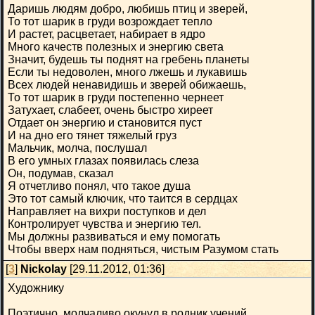
Даришь людям добро, любишь птиц и зверей,
То тот шарик в груди возрождает тепло
И растет, расцветает, набирает в ядро
Много качеств полезных и энергию света
Значит, будешь ты поднят на гребень планеты
Если ты недоволен, много лжешь и лукавишь
Всех людей ненавидишь и зверей обижаешь,
То тот шарик в груди постепенно чернеет
Затухает, слабеет, очень быстро хиреет
Отдает он энергию и становится пуст
И на дно его тянет тяжелый груз
Мальчик, молча, послушал
В его умных глазах появилась слеза
Он, подумав, сказал
Я отчетливо понял, что такое душа
Это тот самый ключик, что таится в сердцах
Направляет на вихри поступков и дел
Контролирует чувства и энергию тел.
Мы должны развиваться и ему помогать
Чтобы вверх нам подняться, чистым Разумом стать
[
3
]
Nickolay
[29.11.2012, 01:36]
Художнику
Поэтично, молчаливо окунул в родник учений