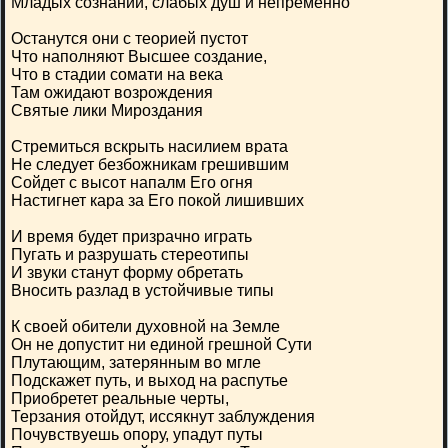
Младых сознаний, слабых душ и непременно
Останутся они с теорией пустот
Что наполняют Высшее создание,
Что в стадии сомати на века
Там ожидают возрождения
Святые лики Мироздания
Стремиться вскрыть насилием врата
Не следует безбожникам грешившим
Сойдет с высот напалм Его огня
Настигнет кара за Его покой лишивших
И время будет призрачно играть
Пугать и разрушать стереотипы
И звуки станут форму обретать
Вносить разлад в устойчивые типы
К своей обители духовной на Земле
Он не допустит ни единой грешной Сути
Плутающим, затерянным во мгле
Подскажет путь, и выход на распутье
Приобретет реальные черты,
Терзания отойдут, иссякнут заблуждения
Почувствуешь опору, упадут путы