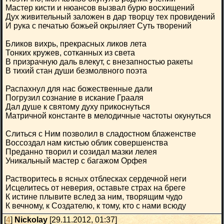
Мастер кисти и нюансов вызвал бурю восхищений
Дух живительный заложен в дар творцу тех провидений
И рука с печатью божьей окрыляет Суть творений
Бликов вихрь, прекрасных ликов лета
Тонких кружев, сотканных из света
В призрачную даль влекут, с внезапностью ракеты
В тихий стан души безмолвного поэта
Распахнул для нас божественные дали
Погрузил сознание в искание Грааля
Дал душе к святому духу прикоснуться
Матричной константе в мелодичные частоты окунуться
Слиться с Ним позволил в сладостном блаженстве
Воссоздал нам кистью облик совершенства
Преданно творил и созидал мазки лелея
Уникальный мастер с багажом Орфея
Растворитесь в ясных отблесках сердечной неги
Исцелитесь от неверия, оставьте страх на бреге
К истине плывите вслед за ним, творящим чудо
К вечному, к Создателю, к тому, кто с нами всюду
[
4
]
Nickolay
[29.11.2012, 01:37]