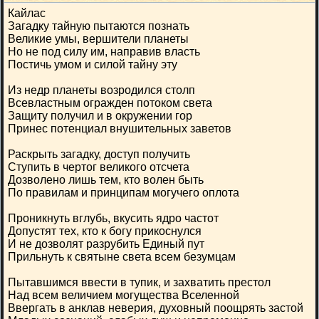
Кайлас
Загадку тайную пытаются познать
Великие умы, вершители планеты
Но не под силу им, направив власть
Постичь умом и силой тайну эту
Из недр планеты возродился столп
Всевластным огражден потоком света
Защиту получил и в окружении гор
Принес потенциал внушительных заветов
Раскрыть загадку, доступ получить
Ступить в чертог великого отсчета
Дозволено лишь тем, кто волен быть
По правилам и принципам могучего оплота
Проникнуть вглубь, вкусить ядро частот
Допустят тех, кто к богу прикоснулся
И не дозволят разрубить Единый пут
Прильнуть к святыне света всем безумцам
Пытавшимся ввести в тупик, и захватить престол
Над всем величием могущества Вселенной
Ввергать в анклав неверия, духовный поощрять застой