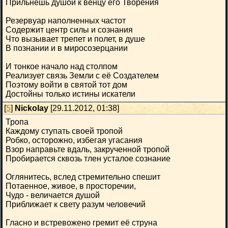
Прильнешь душой к венцу его Творения
Резервуар наполненных частот
Содержит центр силы и сознания
Что вызывает трепет и полет, в душе
В познании и в миросозерцании
И тонкое начало над столпом
Реализует связь Земли с её Создателем
Поэтому войти в святой тот дом
Достойны только истины искатели
[
5
]
Nickolay
[29.11.2012, 01:38]
Тропа
Каждому ступать своей тропой
Робко, осторожно, избегая угасания
Взор направьте вдаль, закрученной тропой
Пробирается сквозь тлен усталое сознание
Оглянитесь, вслед стремительно спешит
Потаенное, живое, в просторечии,
Чудо - величается душой
Приближает к свету разум человечий
Гласно и встревожено гремит её струна