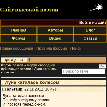
Сайт высокой поэзии
Войти на сайт
Главная
Авторы
Блог
Форум
Видео
Статьи
Новые сообщения
·
Правила форума
·
Поиск
;
1
Страница
1
из
1
Форум поэтов
»
Форум свободной
публикации стихов
»
Луна катилась
колесом
Луна катилась колесом
[
1
]
альтаир
[22.11.2012, 18:47]
Луна катилась колесом
По небу звездному лениво.
И, постояв перед окном,