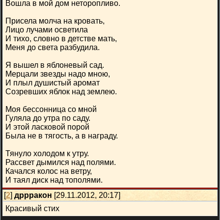
Вошла в мой дом неторопливо.
Присела молча на кровать,
Лицо лучами осветила
И тихо, словно в детстве мать,
Меня до света разбудила.
Я вышел в яблоневый сад.
Мерцали звезды надо мною,
И плыл душистый аромат
Созревших яблок над землею.
Моя бессонница со мной
Гуляла до утра по саду.
И этой ласковой порой
Была не в тягость, а в награду.
Тянуло холодом к утру.
Рассвет дымился над полями.
Качался колос на ветру,
И таял диск над тополями.
[
2
]
дррракон
[29.11.2012, 20:17]
Красивый стих