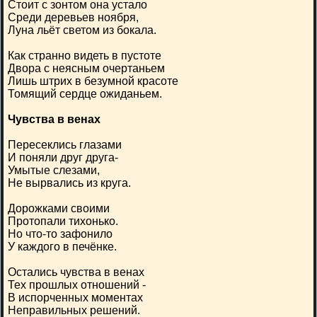
Стоит с зонтом она устало
Среди деревьев ноября,
Луна льёт светом из бокала.
Как странно видеть в пустоте
Двора с неясным очертаньем
Лишь штрих в безумной красоте
Томящий сердце ожиданьем.
Чувства в венах
Пересеклись глазами
И поняли друг друга-
Умытые слезами,
Не вырвались из круга.
Дорожками своими
Протопали тихонько.
Но что-то зафонило
У каждого в печёнке.
Остались чувства в венах
Тех прошлых отношений -
В испорченных моментах
Неправильных решений.