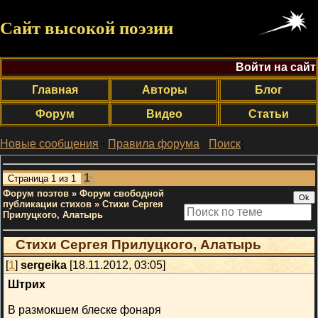
Сайт высокой поэзии
Войти на сайт
Главная
Авторы
Блог
Форум
Видео
Статьи
Новые сообщения
·
Правила форума
·
Поиск
;
1
Страница
1
из
1
Форум поэтов
»
Форум свободной
публикации стихов
»
Стихи Сергея
Прилуцкого, Алатырь
Стихи Сергея Прилуцкого, Алатырь
[
1
]
sergeika
[18.11.2012, 03:05]
Штрих
В размокшем блеске фонаря