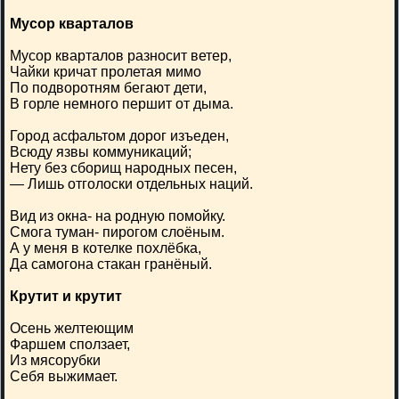
Мусор кварталов
Мусор кварталов разносит ветер,
Чайки кричат пролетая мимо
По подворотням бегают дети,
В горле немного першит от дыма.
Город асфальтом дорог изъеден,
Всюду язвы коммуникаций;
Нету без сборищ народных песен,
— Лишь отголоски отдельных наций.
Вид из окна- на родную помойку.
Смога туман- пирогом слоёным.
А у меня в котелке похлёбка,
Да самогона стакан гранёный.
Крутит и крутит
Осень желтеющим
Фаршем сползает,
Из мясорубки
Себя выжимает.