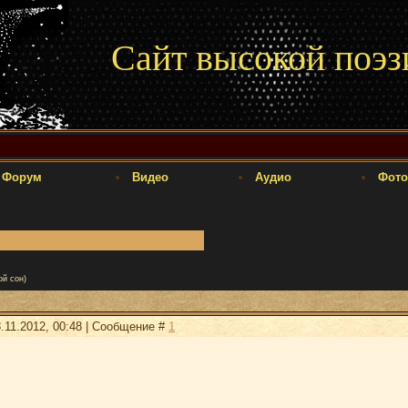
Сайт высокой поэз
Форум
Видео
Аудио
Фото
ой сон)
.11.2012, 00:48 | Сообщение #
1