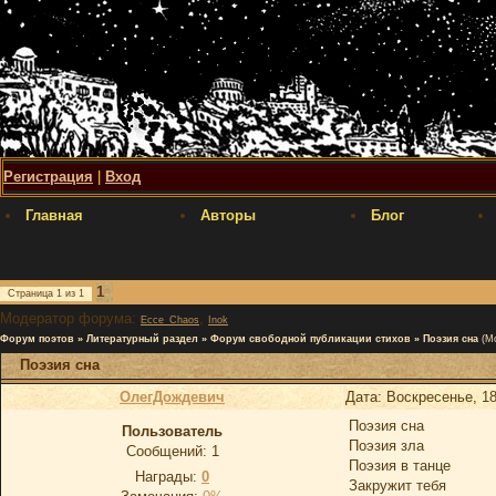
Регистрация
|
Вход
Главная
Авторы
Блог
1
Страница
1
из
1
Модератор форума:
,
Ecce_Chaos
Inok
Форум поэтов
»
Литературный раздел
»
Форум свободной публикации стихов
»
Поэзия сна
(М
Поэзия сна
ОлегДождевич
Дата: Воскресенье, 18
Поэзия сна
Пользователь
Поэзия зла
Сообщений:
1
Поэзия в танце
Награды:
0
Закружит тебя