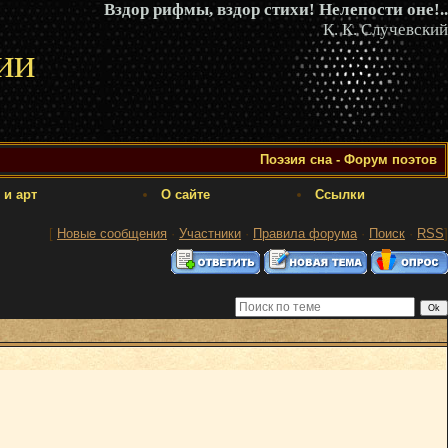
Вздор рифмы, вздор стихи! Нелепости оне!..
К. К. Случевский
ии
Поэзия сна - Форум поэтов
 и арт
О сайте
Ссылки
[
Новые сообщения
·
Участники
·
Правила форума
·
Поиск
·
RSS
]