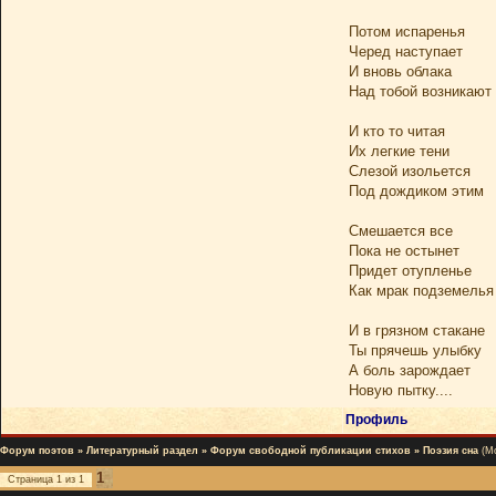
Потом испаренья
Черед наступает
И вновь облака
Над тобой возникают
И кто то читая
Их легкие тени
Слезой изольется
Под дождиком этим
Смешается все
Пока не остынет
Придет отупленье
Как мрак подземелья
И в грязном стакане
Ты прячешь улыбку
А боль зарождает
Новую пытку....
Профиль
Форум поэтов
»
Литературный раздел
»
Форум свободной публикации стихов
»
Поэзия сна
(М
1
Страница
1
из
1