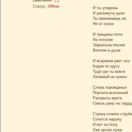
Замечания:
0%
Статус:
Offline
И ты упадешь
И раскинуты руки
Ты принимаешь ее
Не от скуки
И трещины пола
На потолке
Зеркальна поэзия
Воплем в душе
И вскриком рвет эхо
Кидая по кругу
Туда где ты вовсе
Любимой не нужен
Слова порожденье
Портала вселенной
Раскрыты врата
Сквозь рану на сердц
Строка словно струй
Сочится наружу
И вот на полу
Уже целая лужа