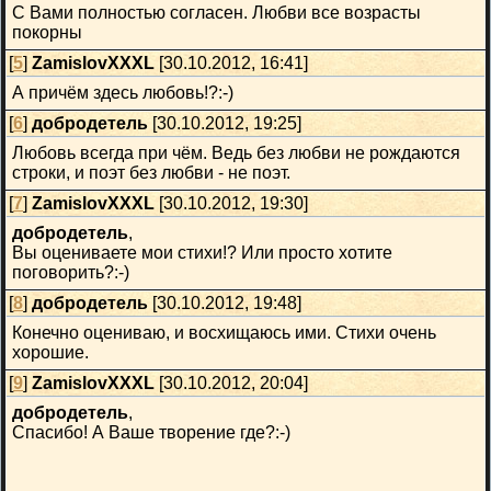
С Вами полностью согласен. Любви все возрасты
покорны
[
5
]
ZamislovXXXL
[30.10.2012, 16:41]
А причём здесь любовь!?:-)
[
6
]
добродетель
[30.10.2012, 19:25]
Любовь всегда при чём. Ведь без любви не рождаются
строки, и поэт без любви - не поэт.
[
7
]
ZamislovXXXL
[30.10.2012, 19:30]
добродетель
,
Вы оцениваете мои стихи!? Или просто хотите
поговорить?:-)
[
8
]
добродетель
[30.10.2012, 19:48]
Конечно оцениваю, и восхищаюсь ими. Стихи очень
хорошие.
[
9
]
ZamislovXXXL
[30.10.2012, 20:04]
добродетель
,
Спасибо! А Ваше творение где?:-)