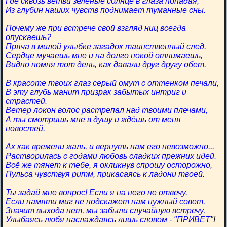
Где сквозь ветви зелёные солнце в глаза попадая,
Из глубин наших чувств поднимает туманные сны.
Почему же при встрече свой взгляд ниц всегда
опускаешь?
Пряча в милой улыбке загадок таинственный след.
Сердце мучаешь мне и на долго покой отнимаешь,
Видно помня тот день, как давали друг другу обет.
В красоте твоих глаз серый омут с оттенком печали,
В эту глубь манит призрак забытых интриг и
страстей.
Ветер локон волос растрепал над твоими плечами,
А ты смотришь мне в душу и ждёшь от меня
новостей.
Ах как времени жаль, и вернуть нам его невозможно...
Растворилась с годами любовь сладких прежних идей.
Всё же тянет к тебе, я окликнув спрошу осторожно,
Пульса чувствуя ритм, прикасаясь к ладони твоей.
Ты задай мне вопрос! Если я на него не отвечу.
Если памяти миг не подскажет нам нужный совет.
Значит выхода нет, мы забыли случайную встречу,
Улыбаясь любя наслаждаясь лишь словом - "ПРИВЕТ
"!