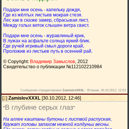
Подари мне осень - капельку дождя,
Где из жёлтых листьев мокрая стезя.
Лес как в сказке замер, сбрасывая лист,
Между голых веток слышен ветра свист.
Подари мне осень - журавлиный крик,
В лужах на асфальте солнца яркий блик.
Где ручей игривый смыл дороги край,
Проложив из листьев путь в осенний рай.
© Copyright:
Владимир Замыслов
, 2012
Свидетельство о публикации №112102210984
Сообщение отредактировал
ZamislovXXXL
-
Вторник, 30.10.2012, 12:53
[
2
]
ZamislovXXXL
[30.10.2012, 12:46]
В глубине серых глаз
"
"
На аллее каштаны бутоны с листвой распуская,
Кружат головы запахом нежной колдуньи весны.