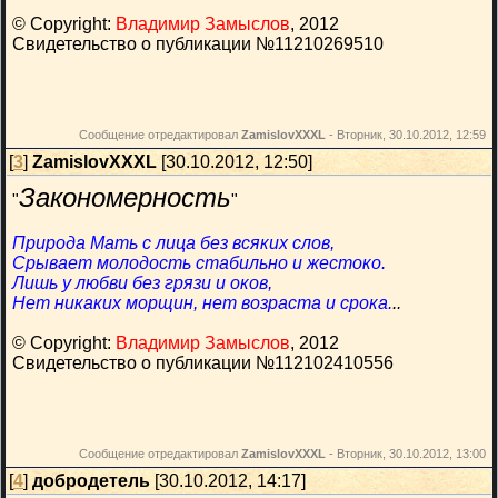
© Copyright:
Владимир Замыслов
, 2012
Свидетельство о публикации №11210269510
Сообщение отредактировал
ZamislovXXXL
-
Вторник, 30.10.2012, 12:59
[
3
]
ZamislovXXXL
[30.10.2012, 12:50]
Закономерность
"
"
Природа Mать с лица без всяких слов,
Срывает молодость стабильно и жестоко.
Лишь у любви без грязи и оков,
Нет никаких морщин, нет возраста и срока.
..
© Copyright:
Владимир Замыслов
, 2012
Свидетельство о публикации №112102410556
Сообщение отредактировал
ZamislovXXXL
-
Вторник, 30.10.2012, 13:00
[
4
]
добродетель
[30.10.2012, 14:17]