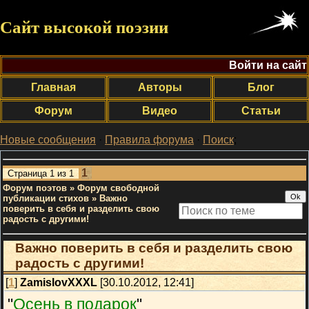
Сайт высокой поэзии
Войти на сайт
Главная
Авторы
Блог
Форум
Видео
Статьи
Новые сообщения
·
Правила форума
·
Поиск
;
1
Страница
1
из
1
Форум поэтов
»
Форум свободной
публикации стихов
»
Важно
поверить в себя и разделить свою
радость с другими!
Важно поверить в себя и разделить свою
радость с другими!
[
1
]
ZamislovXXXL
[30.10.2012, 12:41]
"
Осень в подарок
"