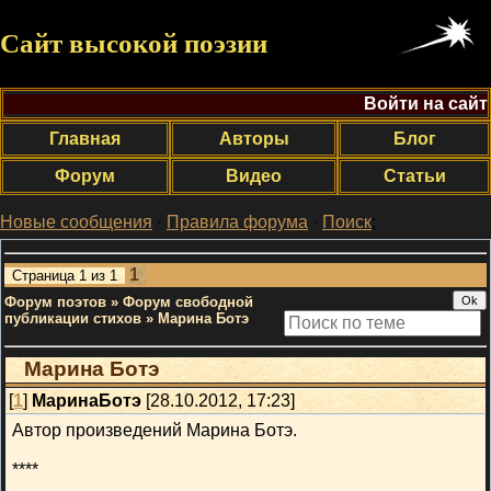
Сайт высокой поэзии
Войти на сайт
Главная
Авторы
Блог
Форум
Видео
Статьи
Новые сообщения
·
Правила форума
·
Поиск
;
1
Страница
1
из
1
Форум поэтов
»
Форум свободной
публикации стихов
»
Марина Ботэ
Марина Ботэ
[
1
]
МаринаБотэ
[28.10.2012, 17:23]
Автор произведений Марина Ботэ.
****