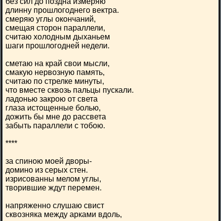
без сил до поздна измеряю
длинну прошлогоднего вектра.
смеряю углы окончаний,
смещая сторон параллели,
считаю холодным дыханьем
шаги прошлогодней недели.
сметаю на край свои мысли,
смакую нервозную память,
считаю по стрелке минуты,
что вместе сквозь пальцы пускали.
ладонью закрою от света
глаза истощенные болью,
дожить бы мне до рассвета
забыть параллели с тобою.
****
за спиною моей дворы-
домино из серых стен.
изрисованны мелом углы,
творившие ждут перемен.
напряженно слушаю свист
сквозняка между арками вдоль,