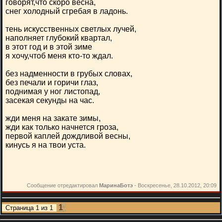
говорят,что скоро весна,
снег холодный сгребая в ладонь.
тень искусственных светлых лучей,
наполняет глубокий квартал,
в этот год и в этой зиме
я хочу,чтоб меня кто-то ждал.
без надменности в грубых словах,
без печали и горичи глаз,
поднимая у ног листопад,
засекая секунды на час.
жди меня на закате зимы,
жди как только начнется гроза,
первой каплей дождливой весны,
кинусь я на твои уста.
Сообщение отредактировал
МаринаБотэ
-
Воскресенье, 28.10.2012, 20:09
1
Страница
1
из
1