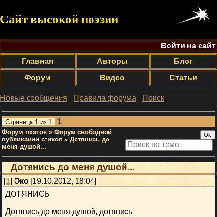
Сайт высокой поэзии
Войти на сайт
Главная
Авторы
Блог
Форум
Видео
Статьи
Новые сообщения
·
Правила форума
·
Поиск
;
1
Страница
1
из
1
Форум поэтов
»
Форум свободной
публикации стихов
»
Дотянись до
меня душой...
Дотянись до меня душой...
[
1
]
Око
[19.10.2012, 18:04]
ДОТЯНИСЬ
Дотянись до меня душой, дотянись