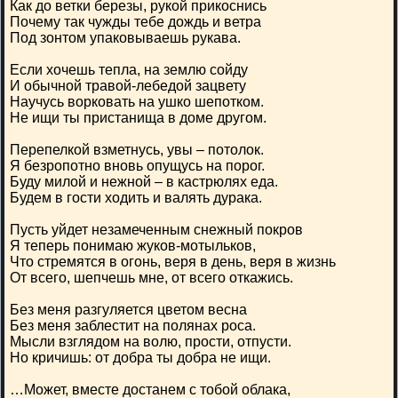
Как до ветки березы, рукой прикоснись
Почему так чужды тебе дождь и ветра
Под зонтом упаковываешь рукава.
Если хочешь тепла, на землю сойду
И обычной травой-лебедой зацвету
Научусь ворковать на ушко шепотком.
Не ищи ты пристанища в доме другом.
Перепелкой взметнусь, увы – потолок.
Я безропотно вновь опущусь на порог.
Буду милой и нежной – в кастрюлях еда.
Будем в гости ходить и валять дурака.
Пусть уйдет незамеченным снежный покров
Я теперь понимаю жуков-мотыльков,
Что стремятся в огонь, веря в день, веря в жизнь
От всего, шепчешь мне, от всего откажись.
Без меня разгуляется цветом весна
Без меня заблестит на полянах роса.
Мысли взглядом на волю, прости, отпусти.
Но кричишь: от добра ты добра не ищи.
…Может, вместе достанем с тобой облака,