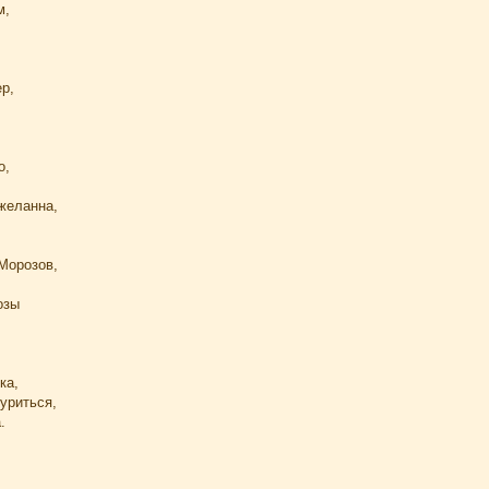
м,
р,
о,
 желанна,
Морозов,
,
озы
ка,
уриться,
.