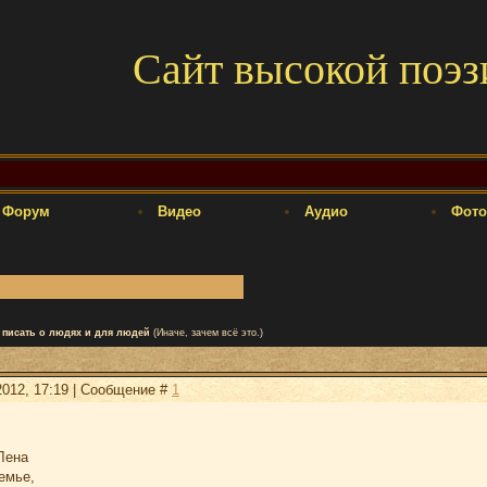
Сайт высокой поэз
Форум
Видео
Аудио
Фото
 писать о людях и для людей
(Иначе, зачем всё это.)
2012, 17:19 | Сообщение #
1
Лена
емье,