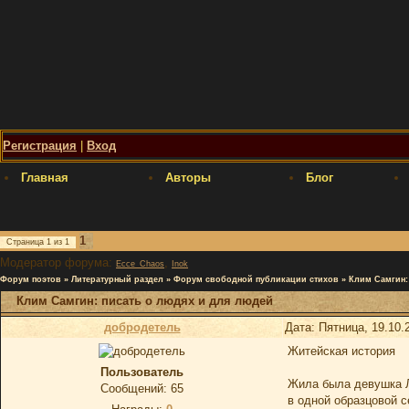
Регистрация
|
Вход
Главная
Авторы
Блог
1
Страница
1
из
1
Модератор форума:
,
Ecce_Chaos
Inok
Форум поэтов
»
Литературный раздел
»
Форум свободной публикации стихов
»
Клим Самгин:
Клим Самгин: писать о людях и для людей
добродетель
Дата: Пятница, 19.10.
Житейская история
Пoльзoватель
Жила была девушка 
Сообщений:
65
в одной образцовой с