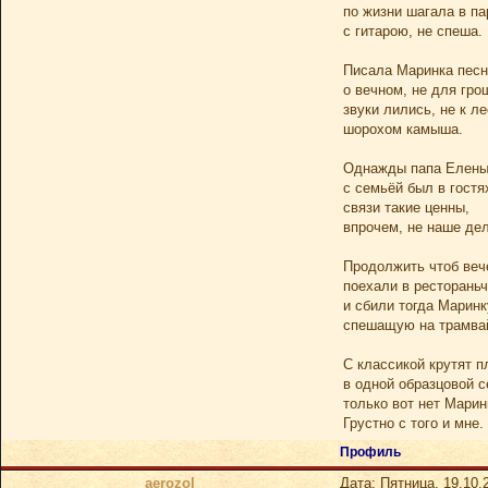
по жизни шагала в па
с гитарою, не спеша.
Писала Маринка песн
о вечном, не для гро
звуки лились, не к ле
шорохом камыша.
Однажды папа Елен
с семьёй был в гостя
связи такие ценны,
впрочем, не наше дел
Продолжить чтоб веч
поехали в рестораньч
и сбили тогда Маринк
спешащую на трамва
С классикой крутят п
в одной образцовой с
только вот нет Марин
Грустно с того и мне.
Профиль
aerozol
Дата: Пятница, 19.10.