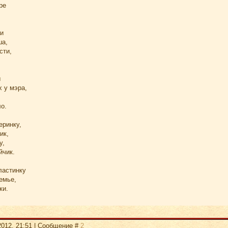
ре
и
ша,
сти,
ы
х у мэра,
о.
еринку,
ик,
у,
йчик.
ластинку
емье,
ки.
2012, 21:51 | Сообщение #
2