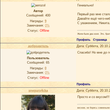
Гениально!
Автор
Первый раз мне стал
Сообщений:
400
Давайте ещё чего-ни
Награды:
9
С уважением, Никита
Замечания:
0%
Статус:
Offline
Жили-были два коня. Это, брат
Профиль
Страница
добродетель
Дата: Суббота, 20.10.
Спасибо! Но мне до г
Пoльзoватель
Сообщений:
65
Награды:
0
Замечания:
0%
Статус:
Offline
Профиль
sneguro4cka
Дата: Суббота, 20.10.
Просто и со вкусом!!!
весною, не борясь сомненьем 