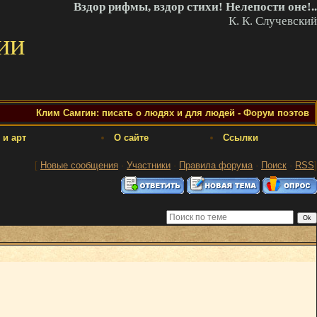
Вздор рифмы, вздор стихи! Нелепости оне!..
К. К. Случевский
ии
Клим Самгин: писать о людях и для людей - Форум поэтов
 и арт
О сайте
Ссылки
[
Новые сообщения
·
Участники
·
Правила форума
·
Поиск
·
RSS
]