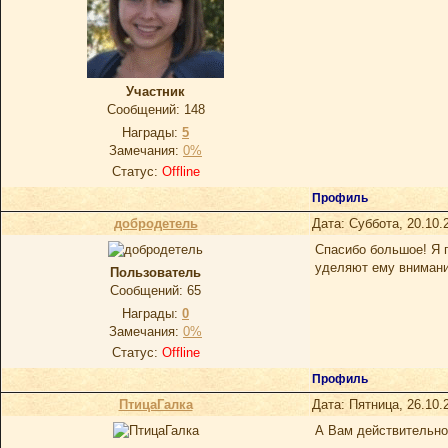
Участник
Сообщений:
148
Награды:
5
Замечания:
0%
Статус:
Offline
Профиль
добродетель
Дата: Суббота, 20.10.
Спасибо большое! Я 
уделяют ему внимани
Пoльзoватель
Сообщений:
65
Награды:
0
Замечания:
0%
Статус:
Offline
Профиль
ПтицаГалка
Дата: Пятница, 26.10.
А Вам действительно