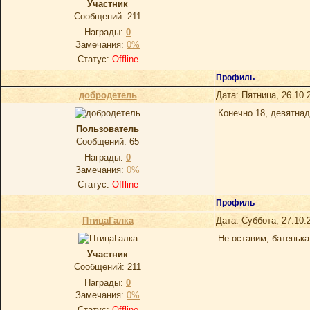
Участник
Сообщений:
211
Награды:
0
Замечания:
0%
Статус:
Offline
Профиль
добродетель
Дата: Пятница, 26.10.
Конечно 18, девятна
Пoльзoватель
Сообщений:
65
Награды:
0
Замечания:
0%
Статус:
Offline
Профиль
ПтицаГалка
Дата: Суббота, 27.10.
Не оставим, батеньк
Участник
Сообщений:
211
Награды:
0
Замечания:
0%
Статус:
Offline