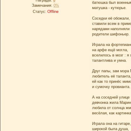
Награды:
0
батюшка был военны
Замечания:
0%
матушка - кутюрье.
Статус:
Offline
Соседки её обожали,
ставили всем в приме
нарядами наполняли
родители шифоньер.
Играла на фортепиан
на арфе ещё могла,
вселилось в мозг : я
талантлива и умна.
Друг папы, зам мэра 
любитель её таланта
ей как то принёс мим
и сумочку провианта.
А на соседней улице
девчонка жила Марин
любила от солнца жм
весёлая, как картинка
Играла она на гитаре,
широкой была душа,