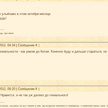
о улыбчиво в этом октябре-месяце.
будь!
.
цы, про меня.
2012, 04:34 | Сообщение #
3
ениальности - как раком до Китая. Конечно буду и дальше стараться, но 
2012, 09:20 | Сообщение #
4
 Нравится, и не так уж далеко до гениального!
в венах, пускаясь во все тяжкие в уме, мы искренне клянемся в переменах, и изменяем жизнь свою. в