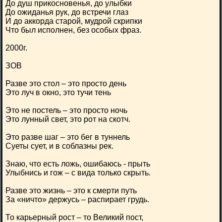
До душ прикосновенья, до улыбки
До ожиданья рук, до встречи глаз
И до аккорда старой, мудрой скрипки
Что был исполнен, без особых фраз.
2000г.
ЗОВ
Разве это стол – это просто день
Это луч в окно, это тучи тень
Это не постель – это просто ночь
Это лунный свет, это рот на скотч.
Это разве шаг – это бег в туннель
Суеты сует, и в соблазны рек.
Знаю, что есть ложь, ошибаюсь - прыть
Улыбнись и гож – с вида только скрыть.
Разве это жизнь – это к смерти путь
За «ничто» держусь – распирает грудь.
То карьерный рост – то Великий пост,