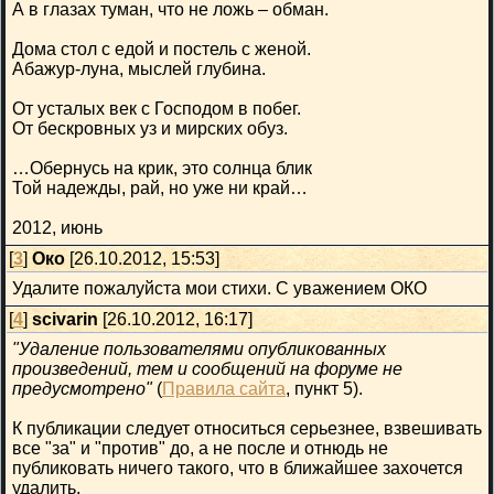
А в глазах туман, что не ложь – обман.
Дома стол с едой и постель с женой.
Абажур-луна, мыслей глубина.
От усталых век с Господом в побег.
От бескровных уз и мирских обуз.
…Обернусь на крик, это солнца блик
Той надежды, рай, но уже ни край…
2012, июнь
[
3
]
Око
[26.10.2012, 15:53]
Удалите пожалуйста мои стихи. С уважением ОКО
[
4
]
scivarin
[26.10.2012, 16:17]
"Удаление пользователями опубликованных
произведений, тем и сообщений на форуме не
предусмотрено"
(
Правила сайта
, пункт 5).
К публикации следует относиться серьезнее, взвешивать
все "за" и "против" до, а не после и отнюдь не
публиковать ничего такого, что в ближайшее захочется
удалить.