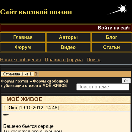
Сайт высокой поэзии
Войти на сайт
Главная
Авторы
Блог
Форум
Видео
Статьи
Новые сообщения
·
Правила форума
·
Поиск
;
1
Страница
1
из
1
Форум поэтов
»
Форум свободной
публикации стихов
»
МОЁ ЖИВОЕ
МОЁ ЖИВОЕ
[
1
]
Око
[19.10.2012, 14:48]
***
Бешено бьётся сердце
Ты коснулся его дыханием