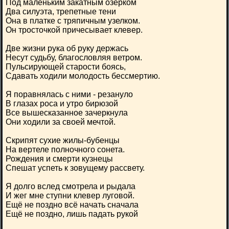
Под маленьким закатным озерком
Два силуэта, трепетные тени
Она в платке с тряпичным узелком.
Он тросточкой причесывает клевер.
Две жизни рука об руку держась
Несут судьбу, благословляя ветром.
Пульсирующей старости боясь,
Сдавать ходили молодость бессмертию.
Я поравнялась с ними - резануло
В глазах роса и утро бирюзой
Все вышесказанное зачеркнула
Они ходили за своей мечтой.
Скрипят сухие жилы-бубенцы
На вертеле полночного сонета.
Рождения и смерти кузнецы
Спешат успеть к зовущему рассвету.
Я долго вслед смотрела и рыдала
И жег мне ступни клевер луговой.
Ещё не поздно всё начать сначала
Ещё не поздно, лишь падать рукой