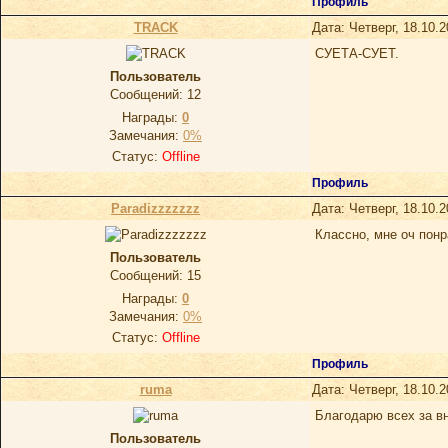
Профиль
TRACK
Дата: Четверг, 18.10.
СУЕТА-СУЕТ.
Пользователь
Сообщений:
12
Награды:
0
Замечания:
0%
Статус:
Offline
Профиль
Paradizzzzzzz
Дата: Четверг, 18.10.
Классно, мне оч понр
Пoльзoватель
Сообщений:
15
Награды:
0
Замечания:
0%
Статус:
Offline
Профиль
ruma
Дата: Четверг, 18.10.
Благодарю всех за в
Пользователь