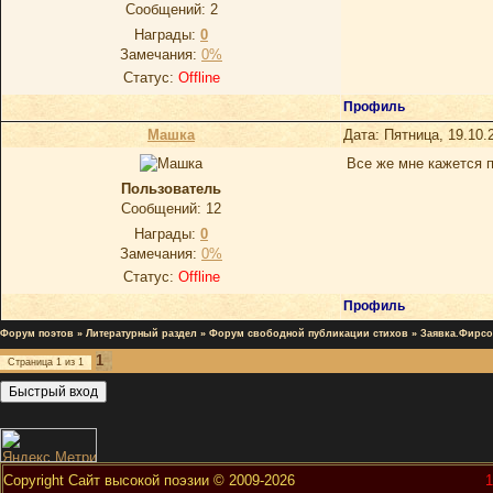
Сообщений:
2
Награды:
0
Замечания:
0%
Статус:
Offline
Профиль
Машка
Дата: Пятница, 19.10.
Все же мне кажется п
Пользователь
Сообщений:
12
Награды:
0
Замечания:
0%
Статус:
Offline
Профиль
Форум поэтов
»
Литературный раздел
»
Форум свободной публикации стихов
»
Заявка.Фирсо
1
Страница
1
из
1
Copyright Сайт высокой поэзии © 2009-2026