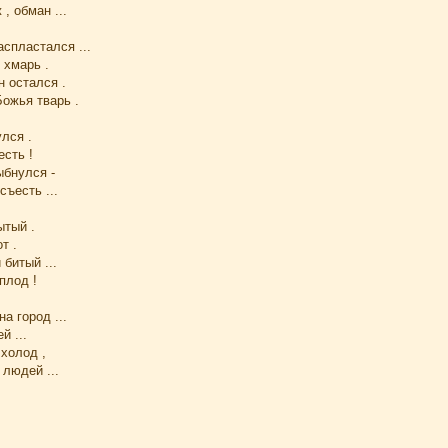
 , обман ...
аспластался ...
 хмарь .
н остался .
Божья тварь .
лся .
есть !
бнулся -
съесть ...
ытый .
т .
 битый ...
плод !
на город ...
й ...
 холод ,
людей ...