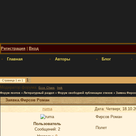
Регистрация
|
Вход
Главная
Авторы
Блог
1
Страница
1
из
1
Модератор форума:
,
Ecce_Chaos
Inok
Форум поэтов
»
Литературный раздел
»
Форум свободной публикации стихов
»
Заявка.Фирсо
Заявка.Фирсов Роман
ruma
Дата: Четверг, 18.10.
Фирсов Роман
Пользователь
Полет
Сообщений:
2