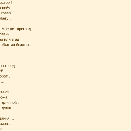
остор !
 небу .
 ковер .
обегу .
 Мне нет преград .
лезны .
й или в ад .
В объятия бездны ...
 на город
й .
орот ,
...
ынной ,
ожа ,
 длинной .
 душа ...
дания ...
рман .
ия.