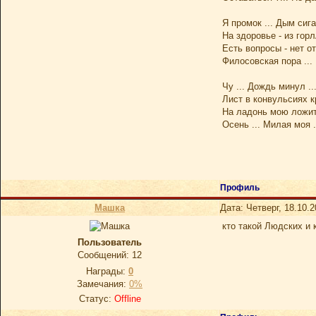
Я промок ... Дым сига
На здоровье - из горл
Есть вопросы - нет от
Филосовская пора ...
Чу ... Дождь минул ...
Лист в конвульсиях к
На ладонь мою ложитс
Осень ... Милая моя .
Профиль
Машка
Дата: Четверг, 18.10.
кто такой Людских и к
Пользователь
Сообщений:
12
Награды:
0
Замечания:
0%
Статус:
Offline