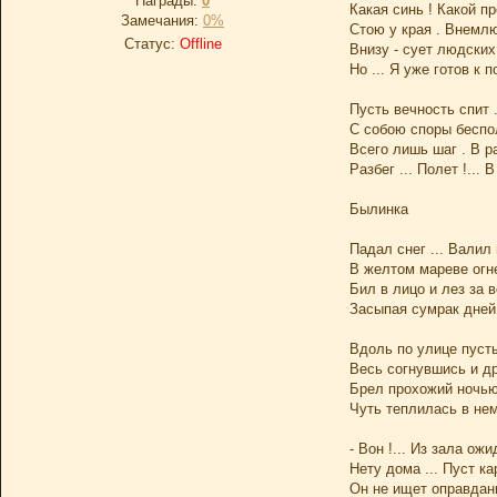
Награды:
0
Какая синь ! Какой пр
Замечания:
0%
Стою у края . Внемлю
Статус:
Offline
Внизу - сует людских
Но ... Я уже готов к п
Пусть вечность спит .
С собою споры беспо
Всего лишь шаг . В ра
Разбег ... Полет !... 
Былинка
Падал снег ... Валил
В желтом мареве огне
Бил в лицо и лез за в
Засыпая сумрак дней 
Вдоль по улице пуст
Весь согнувшись и др
Брел прохожий ночью
Чуть теплилась в нем
- Вон !... Из зала ожи
Нету дома ... Пуст ка
Он не ищет оправдан