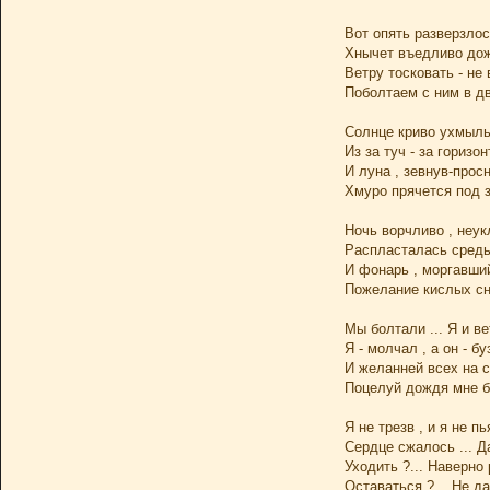
Вот опять разверзлос
Хнычет въедливо дож
Ветру тосковать - не 
Поболтаем с ним в дв
Солнце криво ухмыль
Из за туч - за горизон
И луна , зевнув-прос
Хмуро прячется под з
Ночь ворчливо , неук
Распласталась средь
И фонарь , моргавший
Пожелание кислых сн
Мы болтали ... Я и вет
Я - молчал , а он - бу
И желанней всех на 
Поцелуй дождя мне б
Я не трезв , и я не пь
Сердце сжалось ... Да
Уходить ?... Наверно 
Оставаться ?... Не дан