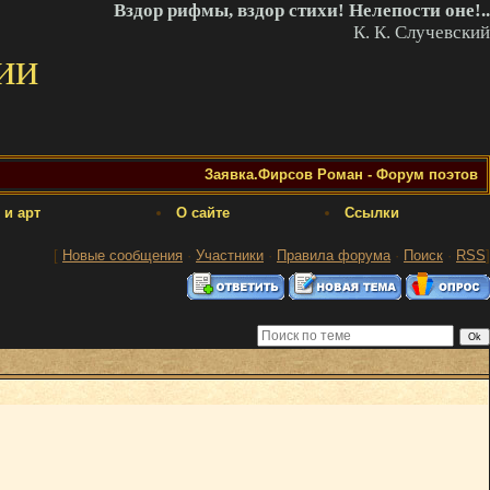
Вздор рифмы, вздор стихи! Нелепости оне!..
К. К. Случевский
ии
Заявка.Фирсов Роман - Форум поэтов
 и арт
О сайте
Ссылки
[
Новые сообщения
·
Участники
·
Правила форума
·
Поиск
·
RSS
]