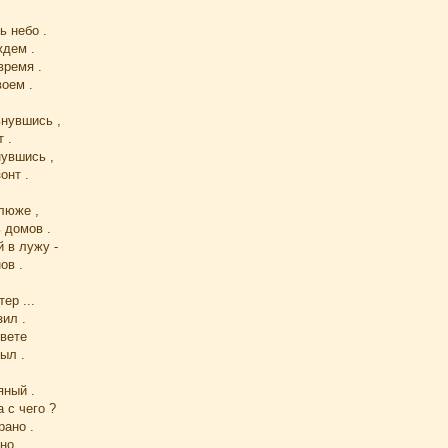
ь небо .
дем .
время .
оем .
нувшись ,
т .
нувшись ,
онт .
люже ,
 домов .
 в лужу -
ов .
ер ...
зил .
свете
ыл .
яный .
 с чего ?
рано .
о ...