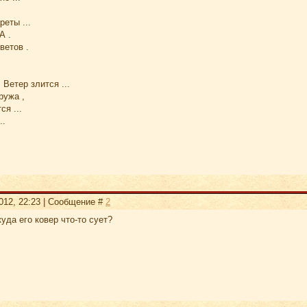
реты ...
А .
ветов .
 Ветер злится ...
ружа ,
я ...
..
2012, 22:23 | Сообщение #
2
уда его ковер что-то сует?