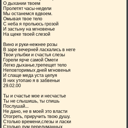
О дыхании твоем
Пролетят часы-недели
Мы останемся вдвоем.
Омывая твое тело
С неба я прольюсь грозой
И застыну на мгновенье
На щеке твоей слезой
Вино и руки-нежнее розы
В заре вечерней ласкались в неге
Твои улыбки и счастья слезы
Горели ярче самой Омеги
Легко дыханье,трепещет тело
Неповторимых дней мгновенья
И слаще меда уста целуя
В них утопаю я в забвеньи
29.02.00
Ты и счастье мое и несчастье
Ты не слышишь, ты спишь
Послушай...
Не дано, не в моей это власти
Отогреть, приручить твою душу.
Столько времени,слезы и ласки
Столько дум передуманных