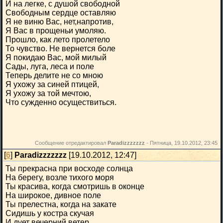
И на легке, с душой свободной
Свободным сердце оставляю
Я не виню Вас, нет,напротив,
Я Вас в прощеньи умоляю.
Прошло, как лето пролетело
То чувство. Не вернется боле
Я покидаю Вас, мой милый
Сады, луга, леса и поле
Теперь делите не со мною
Я ухожу за синей птицей,
Я ухожу за той мечтою,
Что сужденно осуществиться.
Сообщение отредактировал
Paradizzzzzzz
-
Пятница, 19.10.2012, 23:45
[
6
]
Paradizzzzzzz
[19.10.2012, 12:47]
Ты прекрасна при восходе солнца
На берегу, возле тихого моря
Ты красива, когда смотришь в оконце
На широкое, дивное поле
Ты прелестна, когда на закате
Сидишь у костра скучая
И дует вечерний ветер