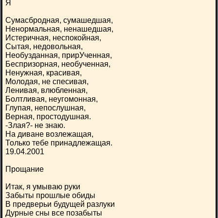
Я
Сумасбродная, сумашедшая,
Ненормальная, ненашедшая,
Истеричная, неспокойная,
Сытая, недовольная,
Необузданная, прирУченная,
Беспризорная, необученная,
Ненужная, красивая,
Молодая, не спесивая,
Ленивая, влюбленная,
Болтливая, неугомонная,
Глупая, непослушная,
Верная, простодушная.
-Злая?- не знаю.
На диване возлежащая,
Только тебе принадлежащая.
19.04.2001
Прощание
Итак, я умываю руки
Забыты прошлые обиды
В предверьи будущей разлуки
Дурные сны все позабыты