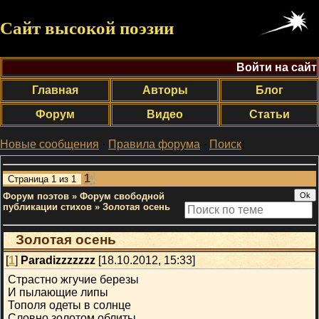
Сайт высокой поэзии
Войти на сайт
Главная
Авторы
Блог
Форум
Видео
Статьи
Новые сообщения
·
Правила форума
·
Поиск
;
1
Страница
1
из
1
Форум поэтов
»
Форум свободной
публикации стихов
»
Золотая осень
Золотая осень
[
1
]
Paradizzzzzzz
[18.10.2012, 15:33]
Страстно жгучие березы
И пылающие липы
Тополя одеты в солнце
Словно золотом облиты