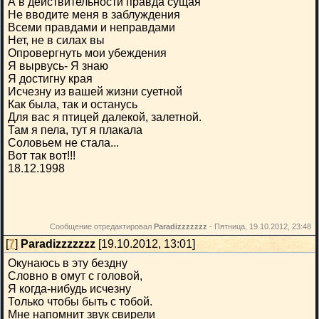
А в действительности правда сущая
Не вводите меня в заблуждения
Всеми правдами и неправдами
Нет, не в силах вы
Опровергнуть мои убеждения
Я вырвусь- Я знаю
Я достигну края
Исчезну из вашей жизни суетной
Как была, так и останусь
Для вас я птицей далекой, залетной.
Там я пела, тут я плакала
Соловьем не стала...
Вот так вот!!!
18.12.1998
Сообщение отредактировал
Paradizzzzzzz
-
Пятница, 19.10.2012, 23:48
[
7
]
Paradizzzzzzz
[19.10.2012, 13:01]
Окунаюсь в эту бездну
Словно в омут с головой,
Я когда-нибудь исчезну
Только чтобы быть с тобой.
Мне напомнит звук свирели