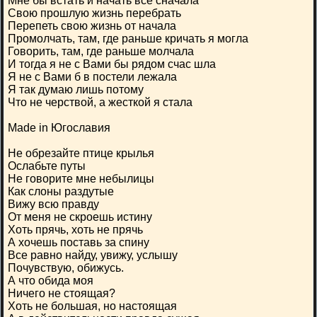
Мне бы встать и начать все сначала
Свою прошлую жизнь перебрать
Перепеть свою жизнь от начала
Промолчать, там, где раньше кричать я могла
Говорить, там, где раньше молчала
И тогда я не с Вами бы рядом счас шла
Я не с Вами б в постели лежала
Я так думаю лишь потому
Что не черствой, а жесткой я стала
Made in Югославия
Не обрезайте птице крылья
Ослабьте путы
Не говорите мне небылицы
Как слоны раздутые
Вижу всю правду
От меня не скроешь истину
Хоть прячь, хоть не прячь
А хочешь поставь за спину
Все равно найду, увижу, услышу
Почувствую, обижусь.
А что обида моя
Ничего не стоящая?
Хоть не большая, но настоящая