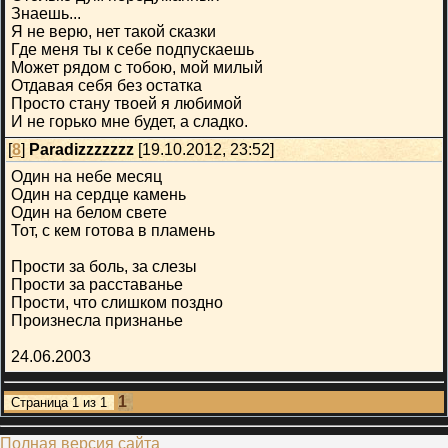
Знаешь...
Я не верю, нет такой сказки
Где меня ты к себе подпускаешь
Может рядом с тобою, мой милый
Отдавая себя без остатка
Просто стану твоей я любимой
И не горько мне будет, а сладко.
[
8
]
Paradizzzzzzz
[19.10.2012, 23:52]
Один на небе месяц
Один на сердце камень
Один на белом свете
Тот, с кем готова в пламень
Прости за боль, за слезы
Прости за расставанье
Прости, что слишком поздно
Произнесла признанье
24.06.2003
1
Страница
1
из
1
Полная версия сайта