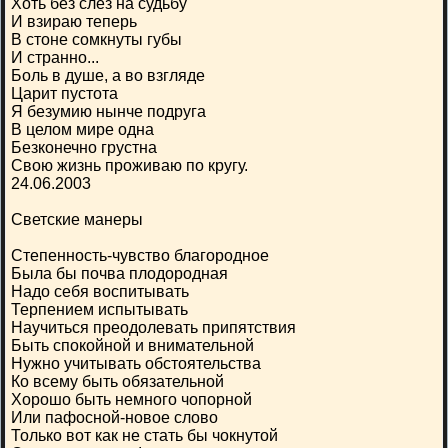
Хоть без слез на судьбу
И взираю теперь
В стоне сомкнуты губы
И странно...
Боль в душе, а во взгляде
Царит пустота
Я безумию нынче подруга
В целом мире одна
Безконечно грустна
Свою жизнь проживаю по кругу.
24.06.2003
Светские манеры
Степенность-чувство благородное
Была бы почва плодородная
Надо себя воспитывать
Терпением испытывать
Научиться преодолевать припятствия
Быть спокойной и внимательной
Нужно учитывать обстоятельства
Ко всему быть обязательной
Хорошо быть немного чопорной
Или пафосной-новое слово
Только вот как не стать бы чокнутой