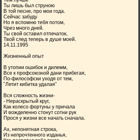
Ты лишь был струною
В той песне, про мои года.
Сейчас забуду
Но я вспомню тебя потом,
Чрез много дней.
Ты свой оставил отпечаток,
Твой след теперь в душе моей.
14.11.1995
Жизненный опыт
В утопии ошибок и дилемм,
Все к профсоюзной дани прибегая,
По-философски уходя от тем,
"Летит кибитка удалая"
Вся сложность жизни-
- Нераскрытый круг,
Как колесо фортуны у причала
И вожделенно стонут сотни рук
Прося у жизни все начать сначала.
Ах, непонятная строка,
Из непрочтенного изданья,