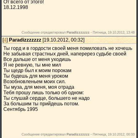
От всего от этого!
18.12.1998
Сообщение отредактировал
Paradizzzzzzz
-
Пятница, 19.10.2012, 13:48
[
4
]
Paradizzzzzzz
[19.10.2012, 00:32]
Ты горд и в гордости своей меня помиловать не хочешь
Не забывая страстных дней, наперерез судьбе своей
Все дальше от меня уходишь
Я не ревную, ты мне мил
Ты щедр был к моим порокам
Ты будешь для меня уроком
Возобновленьем моих сил.
Ты муза, для меня, моя отрада
Тебя прошу лишь только об одном:
Ты слушай сердце, большего не надо
За большим ты прийдешь потом.
Сентябрь 1995
Сообщение отредактировал
Paradizzzzzzz
-
Пятница, 19.10.2012, 00:33