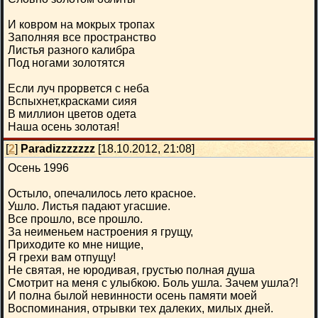
И ковром на мокрых тропах
Заполняя все пространство
Листья разного калибра
Под ногами золотятся
Если луч прорвется с неба
Вспыхнет,красками сияя
В миллион цветов одета
Наша осень золотая!
[
2
]
Paradizzzzzzz
[18.10.2012, 21:08]
Осень 1996
Остыло, опечалилось лето красное.
Ушло. Листья падают угасшие.
Все прошло, все прошло.
За неименьем настроения я грущу,
Приходите ко мне нищие,
Я грехи вам отпущу!
Не святая, не юродивая, грустью полная душа
Смотрит на меня с улыбкою. Боль ушла. Зачем ушла?!
И полна былой невинности осень памяти моей
Воспоминания, отрывки тех далеких, милых дней.