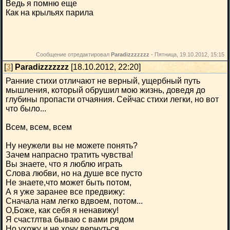
Ведь я помню еще
Как на крыльях парила
Сообщение отредактировал
Paradizzzzzzz
-
Пятница, 19.10.2012, 15:15
[
3
]
Paradizzzzzzz
[18.10.2012, 22:20]
Ранние стихи отличают не верный, ущербный путь
мышления, который обрушил мою жизнь, доведя до
глубины пропасти отчаяния. Сейчас стихи легки, но вот
что было...
Всем, всем, всем
Ну неужели вы не можете понять?
Зачем напрасно тратить чувства!
Вы знаете, что я люблю играть
Слова любви, но на душе все пусто
Не знаете,что может быть потом,
А я уже заранее все предвижу:
Сначала нам легко вдвоем, потом...
О,Боже, как себя я ненавижу!
Я счастлтва бываю с вами рядом
Но ухожу и не хочу вернуться