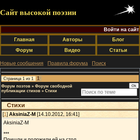
Сайт высокой поэзии
Войти на сайт
Главная
Авторы
Блог
Форум
Видео
Статьи
Новые сообщения
·
Правила форума
·
Поиск
;
1
Страница
1
из
1
Форум поэтов
»
Форум свободной
публикации стихов
»
Стихи
Стихи
[
1
]
AksiniaZ-M
[14.10.2012, 16:41]
AksiniaZ-M
***
Пришли и положили ей на стол,