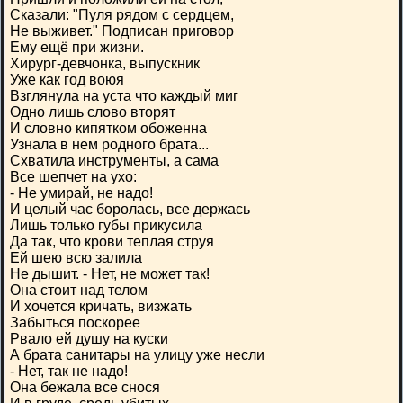
Сказали: "Пуля рядом с сердцем,
Не выживет." Подписан приговор
Ему ещё при жизни.
Хирург-девчонка, выпускник
Уже как год воюя
Взглянула на уста что каждый миг
Одно лишь слово вторят
И словно кипятком обоженна
Узнала в нем родного брата...
Схватила инструменты, а сама
Все шепчет на ухо:
- Не умирай, не надо!
И целый час боролась, все держась
Лишь только губы прикусила
Да так, что крови теплая струя
Ей шею всю залила
Не дышит. - Нет, не может так!
Она стоит над телом
И хочется кричать, визжать
Забыться поскорее
Рвало ей душу на куски
А брата санитары на улицу уже несли
- Нет, так не надо!
Она бежала все снося