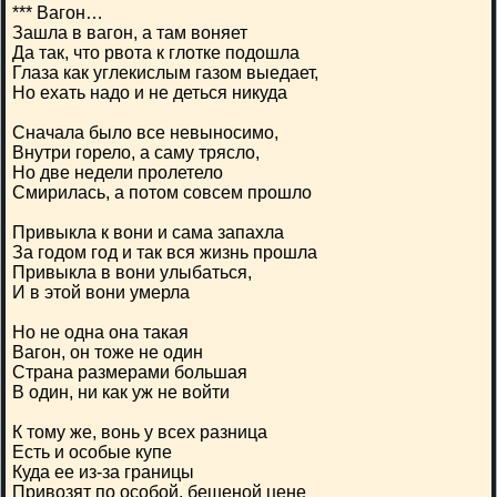
*** Вагон…
Зашла в вагон, а там воняет
Да так, что рвота к глотке подошла
Глаза как углекислым газом выедает,
Но ехать надо и не деться никуда
Сначала было все невыносимо,
Внутри горело, а саму трясло,
Но две недели пролетело
Смирилась, а потом совсем прошло
Привыкла к вони и сама запахла
За годом год и так вся жизнь прошла
Привыкла в вони улыбаться,
И в этой вони умерла
Но не одна она такая
Вагон, он тоже не один
Страна размерами большая
В один, ни как уж не войти
К тому же, вонь у всех разница
Есть и особые купе
Куда ее из-за границы
Привозят по особой, бешеной цене