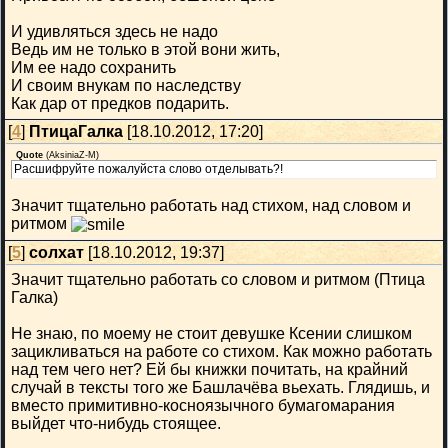
И удивляться здесь не надо
Ведь им не только в этой вони жить,
Им ее надо сохранить
И своим внукам по наследству
Как дар от предков подарить.
[
4
]
ПтицаГалка
[18.10.2012, 17:20]
Quote
(
AksiniaZ-M
)
Расшифруйте пожалуйста слово отделывать?!
Значит тщательно работать над стихом, над словом и
ритмом
[
5
]
солхат
[18.10.2012, 19:37]
Значит тщательно работать со словом и ритмом (Птица
Галка)
Не знаю, по моему не стоит девушке Ксении слишком
зацикливаться на работе со стихом. Как можно работать
над тем чего нет? Ей бы книжки почитать, на крайний
случай в тексты того же Башлачёва вьехать. Глядишь, и
вместо примитивно-косноязычного бумагомарания
выйдет что-нибудь стоящее.