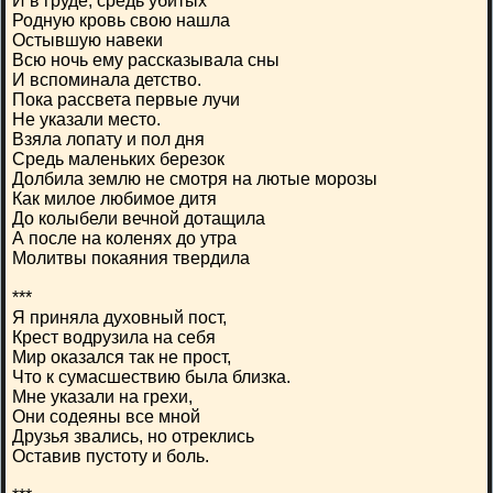
И в груде, средь убитых
Родную кровь свою нашла
Остывшую навеки
Всю ночь ему рассказывала сны
И вспоминала детство.
Пока рассвета первые лучи
Не указали место.
Взяла лопату и пол дня
Средь маленьких березок
Долбила землю не смотря на лютые морозы
Как милое любимое дитя
До колыбели вечной дотащила
А после на коленях до утра
Молитвы покаяния твердила
***
Я приняла духовный пост,
Крест водрузила на себя
Мир оказался так не прост,
Что к сумасшествию была близка.
Мне указали на грехи,
Они содеяны все мной
Друзья звались, но отреклись
Оставив пустоту и боль.