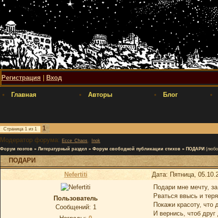
Регистрация
|
Вход
Главная
Авторы
Блог
1
Страница
1
из
1
Модератор форума:
,
Ecce_Chaos
Inok
Форум поэтов
»
Литературный раздел
»
Форум свободной публикации стихов
»
ПОДАРИ
(любо
ПОДАРИ
Nefertiti
Дата: Пятница, 05.10.
Подари мне мечту, за
Рваться ввысь и теря
Пользователь
Покажи красоту, что 
Сообщений:
1
И вернись, чтоб друг