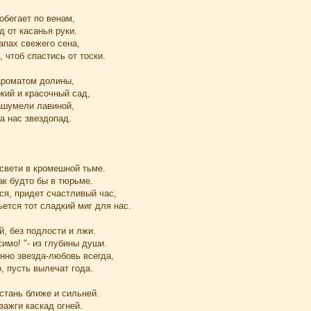
обегает по венам,
 от касанья руки.
запах свежего сена,
 чтоб спастись от тоски.
ароматом долины,
ркий и красочный сад,
ашумели лавиной,
а нас звездопад.
свети в кромешной тьме.
ак будто бы в тюрьме.
ся, придет счастливый час,
ется тот сладкий миг для нас.
, без подлости и лжи.
симо! "- из глубины души.
нно звезда-любовь всегда,
, пусть вылечат года.
стань ближе и сильней.
зажги каскад огней.