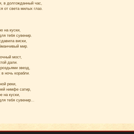
и, в долгожданный час,
я от света милых глаз.
ю на куски,
для тебя сувенир.
 сдавила виски,
обманчивый мир.
очный мост,
той дали.
гроздьями звезд,
 в ночь корабли.
ной реки,
оей нимфе сатир,
е на куски,
для тебя сувенир...