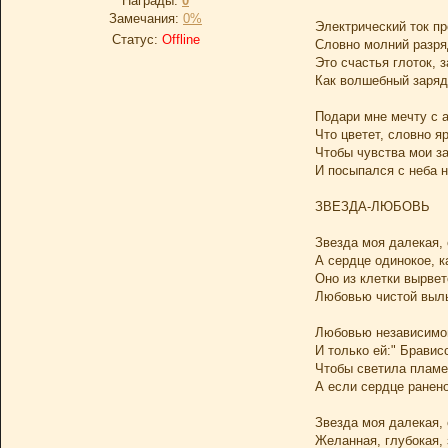
Награды:
0
Замечания:
0%
Электрический ток пр
Статус:
Offline
Словно молний разряд
Это счастья глоток, 
Как волшебный заряд,
Подари мне мечту с 
Что цветет, словно я
Чтобы чувства мои з
И посыпался с неба н
ЗВЕЗДА-ЛЮБОВЬ
Звезда моя далекая, 
А сердце одинокое, к
Оно из клетки вырвет
Любовью чистой выль
Любовью независимой
И только ей:" Бравис
Чтобы светила пламе
А если сердце ранено
Звезда моя далекая, 
Желанная, глубокая, 