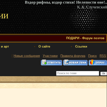
Вздор рифмы, вздор стихи! Нелепости оне!..
К. К. Случевский
ии
ПОДАРИ - Форум поэтов
 и арт
О сайте
Ссылки
[
Новые сообщения
·
Участники
·
Правила форума
·
Поиск
·
RSS
]