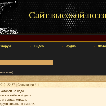
Сайт высокой поэз
Форум
Видео
Аудио
Фото
вная лирика)
2012, 22:37 | Сообщение #
1
 которой не надо
ться в небесной дали.
для сердца отрада,
 друга забыть не смогли.