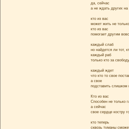
да, сейчас
а не ждать других на
кто из вас
может жить не только
кто из вас
помогает другим вов
каждый слаб
но найдется ли тот, к
каждый раб
только кто за свобод
каждый ждет
что кто то свое поста
а свое
подставить слишком 
Кто из вас
Способен не только г
а сейчас
свое сердце костру г
кто теперь
сквозь туманы сможе