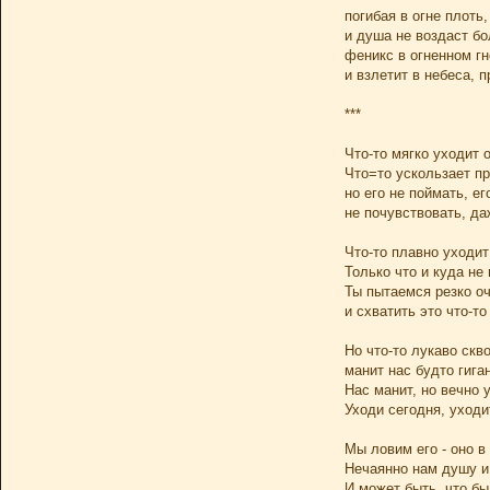
погибая в огне плоть
и душа не воздаст б
феникс в огненном гн
и взлетит в небеса, 
***
Что-то мягко уходит 
Что=то ускользает п
но его не поймать, ег
не почувствовать, да
Что-то плавно уходит
Только что и куда не
Ты пытаемся резко оч
и схватить это что-то
Но что-то лукаво скв
манит нас будто гига
Нас манит, но вечно 
Уходи сегодня, уходи
Мы ловим его - оно в
Нечаянно нам душу и 
И может быть, что бы