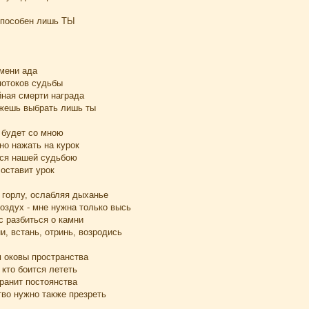
 способен лишь ТЫ
амени ада
потоков судьбы
йная смерти награда
ожешь выбрать лишь ты
а будет со мною
но нажать на курок
тся нашей судьбою
оставит урок
 горлу, ослабляя дыханье
оздух - мне нужна только высь
с разбиться о камни
и, встань, отринь, возродись
м оковы пространства
 кто боится лететь
хранит постоянства
тво нужно также презреть