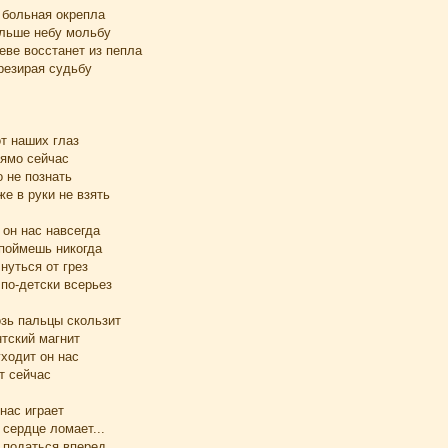
, больная окрепла
ольше небу мольбу
еве восстанет из пепла
презирая судьбу
от наших глаз
рямо сейчас
о не познать
же в руки не взять
 он нас навсегда
 поймешь никогда
нуться от грез
 по-детски всерьез
озь пальцы скользит
нтский магнит
уходит он нас
т сейчас
 нас играет
сердце ломает...
 податься вперед