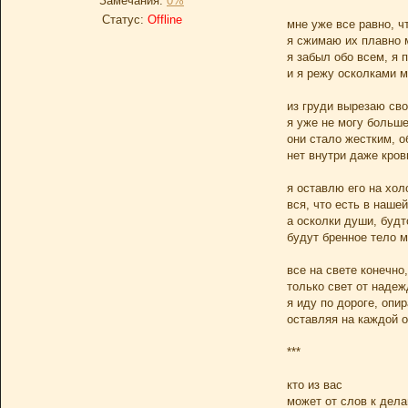
Замечания:
0%
Статус:
Offline
мне уже все равно, ч
я сжимаю их плавно 
я забыл обо всем, я 
и я режу осколками м
из груди вырезаю св
я уже не могу больш
они стало жестким, 
нет внутри даже кров
я оставлю его на хо
вся, что есть в наше
а осколки души, буд
будут бренное тело м
все на свете конечно
только свет от надеж
я иду по дороге, опи
оставляя на каждой о
***
кто из вас
может от слов к дел