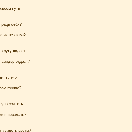
 своем пути
 ради себя?
се их не любя?
то руку подаст
у сердце отдаст?
вит плечо
вам горячо?
лупо болтать
отов передать?
т увидеть цветы?