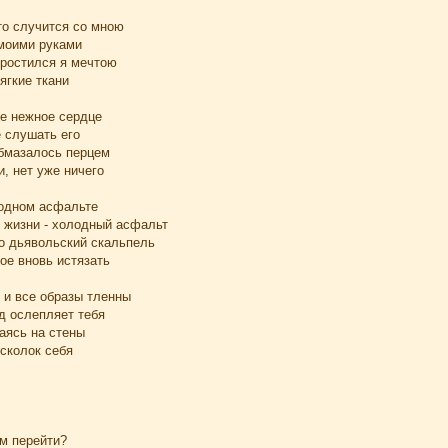
то случится со мною
моими руками
простился я мечтою
ягкие ткани
ое нежное сердце
е слушать его
обмазалось перцем
и, нет уже ничего
лодном асфальте
й жизни - холодный асфальт
то дьявольский скальпель
ое вновь истязать
, и все образы тленны
д ослепляет тебя
раясь на стены
сколок себя
ам перейти?