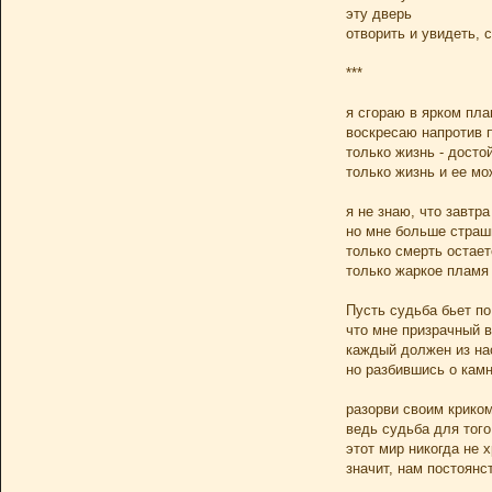
эту дверь
отворить и увидеть,
***
я сгораю в ярком пл
воскресаю напротив 
только жизнь - досто
только жизнь и ее м
я не знаю, что завтр
но мне больше страш
только смерть остае
только жаркое пламя 
Пусть судьба бьет по
что мне призрачный в
каждый должен из на
но разбившись о камн
разорви своим крико
ведь судьба для того
этот мир никогда не 
значит, нам постоянс