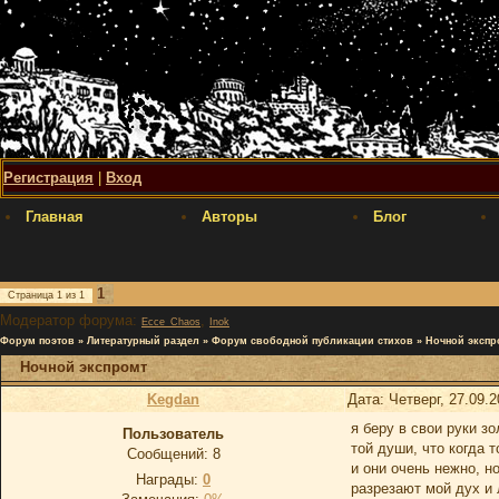
Регистрация
|
Вход
Главная
Авторы
Блог
1
Страница
1
из
1
Модератор форума:
,
Ecce_Chaos
Inok
Форум поэтов
»
Литературный раздел
»
Форум свободной публикации стихов
»
Ночной экспр
Ночной экспромт
Kegdan
Дата: Четверг, 27.09.
я беру в свои руки з
Пользователь
той души, что когда 
Сообщений:
8
и они очень нежно, н
Награды:
0
разрезают мой дух и