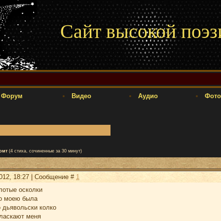
Сайт высокой поэз
Форум
Видео
Аудио
Фото
омт
(4 стиха, сочиненные за 30 минут)
2012, 18:27 | Сообщение #
1
олотые осколки
то моею была
о дьявольски колко
 ласкают меня