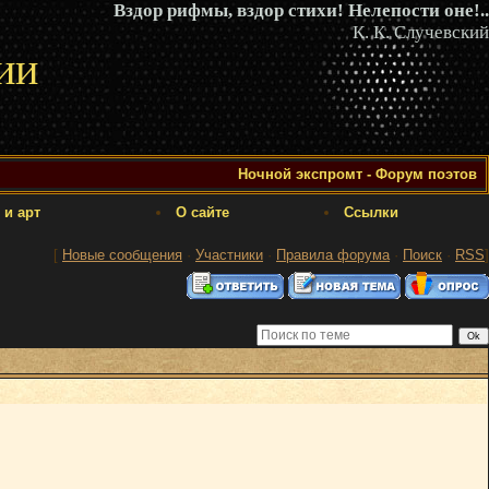
Вздор рифмы, вздор стихи! Нелепости оне!..
К. К. Случевский
ии
Ночной экспромт - Форум поэтов
 и арт
О сайте
Ссылки
[
Новые сообщения
·
Участники
·
Правила форума
·
Поиск
·
RSS
]