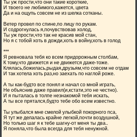
Ты уж прости,что они такие короткие,
И твоего не любимого,кажется, цвета
Да и на ощупь совсем не из шелка сотканы.
Ветер провел по спине,по лицу по рукам.
И содрогнулась я,почувствовав холод,
Ты уж прости,что так не красив мой стан,
Но я с тобой хоть в дожди,хоть в войну,хоть в голод
***
Я ревновала тебя ко всем придорожным столбам,
К тому,что движется и не движется даже-тоже.
Клялась,божилась,рыдая,друзьям,что совсем не отдам
И так хотела хоть раз,но заехать по наглой роже.
А ты как-будто все понял и начал со мной играть,
Не объяснив даже правил(и,кстати,это не честно).
И я пыталась в толпе незнакомой тебя искать,
А ты все прятался,будто тебе обо всем известно.
Ты улыбался мне смелой улыбкой покорного пса,
Я тут же делалась крайне легкой,почти воздушной,
Но только шаг я к тебе шагну-от меня ты два..
Я поняла,что была всегда для тебя ненужной.