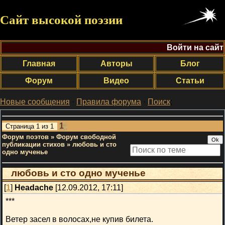
Сайт высокой поэзии
Войти на сайт
Главная
Авторы
Блог
Форум
Видео
Статьи
Новые сообщения
·
Правила форума
·
Поиск
;
1
Страница
1
из
1
Форум поэтов
»
Форум свободной
публикации стихов
»
любовь и сто
одно мученье
любовь и сто одно мученье
[
1
]
Headache
[12.09.2012, 17:11]
***
Ветер засел в волосах,не купив билета.