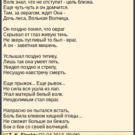
Волк знал, что не отступит - цель близка.
Еще чуть-чуть и он домчится.
Там, за оврагом, ждет Она -
Дочь леса, Вольная Волчица.
Он поздно понял, что овраг
Скрывал от глаз живую тень.
Не зверь пугливый то был - враг,
А он - заветная мишень.
Услышал поздно тетиву,
Лишь так она умеет петь.
Увидел поздно и стрелу,
Несущую навстречу смерть.
Еще прыжок... Еще рывок...
Но сила вся ушла из лап.
Упал матерый белый волк.
Неодолимым стал овраг.
Напрасно он пытался встать,
Боль била клювом хищной птицы...
Не сможет больше он бежать
Бок о бок со своей волчицей.