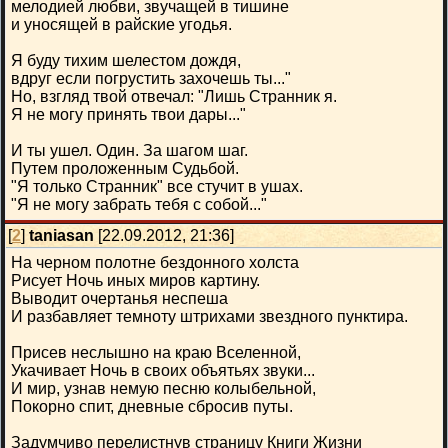
мелодией любви, звучащей в тишине
и уносящей в райские угодья.
Я буду тихим шелестом дождя,
вдруг если погрустить захочешь ты..."
Но, взгляд твой отвечал: "Лишь Странник я.
Я не могу принять твои дары..."
И ты ушел. Один. За шагом шаг.
Путем проложенным Судьбой.
"Я только Странник" все стучит в ушах.
"Я не могу забрать тебя с собой..."
[
2
]
taniasan
[22.09.2012, 21:36]
На черном полотне бездонного холста
Рисует Ночь иных миров картину.
Выводит очертанья неспеша
И разбавляет темноту штрихами звездного пунктира.
Присев неслышно на краю Вселенной,
Укачивает Ночь в своих объятьях звуки...
И мир, узнав немую песню колыбельной,
Покорно спит, дневные сбросив путы.
Задумчиво перелистнув страницу Книги Жизни