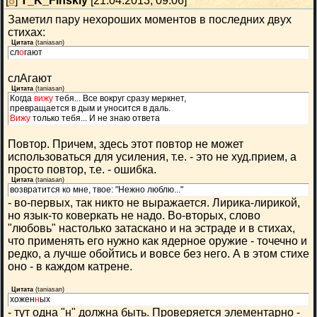
[
8
]
T_K_Finskiy
[21.04.2013, 09:06]
Заметил пару нехороших моментов в последних двух
стихах:
Цитата
(
taniasan
)
сл
о
гают
слАгают
Цитата
(
taniasan
)
Когда
вижу
тебя... Все вокруг сразу меркнет,
превращается в дым и уносится в даль.
Вижу
только тебя... И не знаю ответа
Повтор. Причем, здесь этот повтор не может
использоваться для усиления, т.е. - это не худ.прием, а
просто повтор, т.е. - ошибка.
Цитата
(
taniasan
)
возвратится ко мне, твое: "Нежно люблю..."
- во-первых, так никто не выражается. Лирика-лирикой,
но язык-то коверкать не надо. Во-вторых, слово
"любовь" настолько затаскано и на эстраде и в стихах,
что применять его нужно как ядерное оружие - точечно и
редко, а лучше обойтись и вовсе без него. А в этом стихе
оно - в каждом катрене.
Цитата
(
taniasan
)
хожен
н
ых
- тут одна "н" должна быть. Проверяется элементарно -