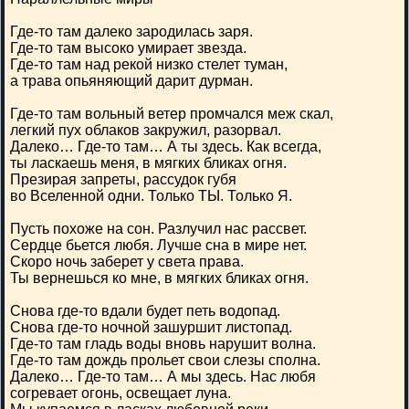
Где-то там далеко зародилась заря.
Где-то там высоко умирает звезда.
Где-то там над рекой низко стелет туман,
а трава опьяняющий дарит дурман.
Где-то там вольный ветер промчался меж скал,
легкий пух облаков закружил, разорвал.
Далеко… Где-то там… А ты здесь. Как всегда,
ты ласкаешь меня, в мягких бликах огня.
Презирая запреты, рассудок губя
во Вселенной одни. Только ТЫ. Только Я.
Пусть похоже на сон. Разлучил нас рассвет.
Сердце бьется любя. Лучше сна в мире нет.
Скоро ночь заберет у света права.
Ты вернешься ко мне, в мягких бликах огня.
Снова где-то вдали будет петь водопад.
Снова где-то ночной зашуршит листопад.
Где-то там гладь воды вновь нарушит волна.
Где-то там дождь прольет свои слезы сполна.
Далеко… Где-то там… А мы здесь. Нас любя
согревает огонь, освещает луна.