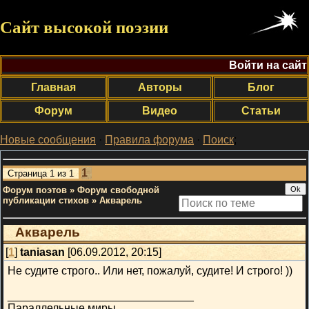
Сайт высокой поэзии
Войти на сайт
Главная
Авторы
Блог
Форум
Видео
Статьи
Новые сообщения
·
Правила форума
·
Поиск
;
1
Страница
1
из
1
Форум поэтов
»
Форум свободной
публикации стихов
»
Акварель
Акварель
[
1
]
taniasan
[06.09.2012, 20:15]
Не судите строго.. Или нет, пожалуй, судите! И строго! ))
______________________________
Параллельные миры