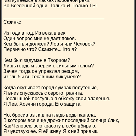
Мы купаемся в ласках любовной реки.
Во Вселенной одни. Только Я. Только ТЫ.
_____________________________________
Сфинкс
Из года в год. Из века в век.
Один вопрос мне не дает покоя.
Кем быть я должен? Лев я или Человек?
Первично что? Скажите... Кто я?
Кем был задуман я Творцом?
Лишь гордым зверем с сильным телом?
Зачем тогда он управлял резцом,
из глыбы высекавшим лик умело?
Когда окутывает город сумрак полутенью,
Я вниз спускаюсь с серого гранита,
Неслышной поступью я обхожу свои владенья.
Я Лев. Хозяин города. Его защита.
Но, бросив взгляд на гладь воды канала,
В котором все еще дрожит последний солнца блик,
Как Человек, всю красоту в себя вбираю.
Я чувствую ее. Я ей живу. Я к ней привык.