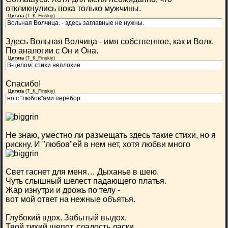
откликнулись пока только мужчины.
Цитата
(
T_K_Finskiy
)
Вольная Волчица. - здесь заглавные не нужны.
Здесь Вольная Волчица - имя собственное, как и Волк.
По аналогии с Он и Она.
Цитата
(
T_K_Finskiy
)
В-целом: стихи неплохие
Спасибо!
Цитата
(
T_K_Finskiy
)
но с "любов"ями перебор.
Не знаю, уместно ли размещать здесь такие стихи, но я
рискну. И "любов"ей в нем нет, хотя любви много
Свет гаснет для меня… Дыханье в шею.
Чуть слышный шелест падающего платья.
Жар изнутри и дрожь по телу -
вот мой ответ на нежные объятья.
Глубокий вдох. Забытый выдох.
Твой тихий шепот, сладость ласки.