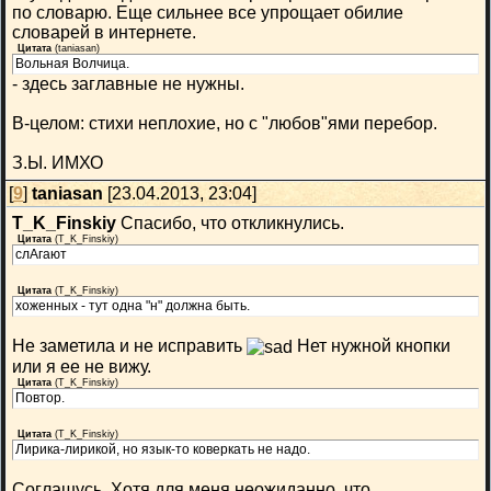
по словарю. Еще сильнее все упрощает обилие
словарей в интернете.
Цитата
(
taniasan
)
Вольная Волчица.
- здесь заглавные не нужны.
В-целом: стихи неплохие, но с "любов"ями перебор.
З.Ы. ИМХО
[
9
]
taniasan
[23.04.2013, 23:04]
T_K_Finskiy
Спасибо, что откликнулись.
Цитата
(
T_K_Finskiy
)
слАгают
Цитата
(
T_K_Finskiy
)
хоженных - тут одна "н" должна быть.
Не заметила и не исправить
Нет нужной кнопки
или я ее не вижу.
Цитата
(
T_K_Finskiy
)
Повтор.
Цитата
(
T_K_Finskiy
)
Лирика-лирикой, но язык-то коверкать не надо.
Соглашусь. Хотя для меня неожиданно, что