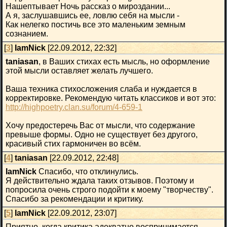
Нашептывает Ночь рассказ о мироздании...
А я, заслушавшись ее, ловлю себя на мысли -
Как нелегко постичь все это маленьким земным
сознанием.
[
3
]
IamNick
[22.09.2012, 22:32]
taniasan
, в Ваших стихах есть мысль, но оформление
этой мысли оставляет желать лучшего.
Ваша техника стихосложения слаба и нуждается в
корректировке. Рекомендую читать классиков и вот это:
http://highpoetry.clan.su/forum/4-659-1
Хочу предостеречь Вас от мысли, что содержание
превыше формы. Одно не существует без другого,
красивый стих гармоничен во всём.
[
4
]
taniasan
[22.09.2012, 22:48]
IamNick
Спасибо, что отклинулись.
Я действительно ждала таких отзывов. Поэтому и
попросила очень строго подойти к моему "творчеству".
Спасибо за рекомендации и критику.
[
5
]
IamNick
[22.09.2012, 23:07]
Приятно, когда критика адекватно воспринимается.