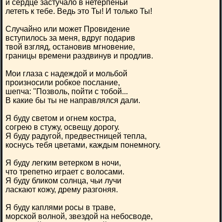
и сердце застучало в нетерпеньи
лететь к тебе. Ведь это Ты! И только Ты!
Случайно или может Провидение
вступилось за меня, вдруг подарив
твой взгляд, остановив мгновение,
границы времени раздвинув и продлив.
Мои глаза с надеждой и мольбой
произносили робкое послание,
шепча: "Позволь, пойти с тобой...
В какие бы ты не направлялся дали.
Я буду светом и огнем костра,
согрею в стужу, освещу дорогу.
Я буду радугой, предвестницей тепла,
коснусь тебя цветами, каждым понемногу.
Я буду легким ветерком в ночи,
что трепетно играет с волосами.
Я буду бликом солнца, чьи лучи
ласкают кожу, дрему разгоняя.
Я буду каплями росы в траве,
морской волной, звездой на небосводе,