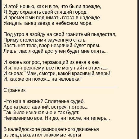
И этой ночью, как и в те, что были прежде,
Я буду охранять свой спящий город.
И временами поднимать глаза в надежде
Увидеть танец звезд в небесном море.
Под утро я взойду на свой гранитный пьедестал,
Приму столетьями заученную стать.
Застынет тело, взор незрячий будет прям.
Лишь глас людей доступен будет мне опять...
И вновь вопрос, терзающий из века в век.
И я, по-прежнему, все не могу найти ответа...
И снова: "Мам, смотри, какой красивый зверь!
И, как же он похож... на человека!"
_________________________________________
Странник
Что наша жизнь? Сплетенье судеб.
Арена расставаний, встреч, потерь...
Так было изначально и так будет.
Неизменимо все. Ни до, ни после, ни теперь...
В калейдоскопе разноцветного движенья
взгляд выхватил знакомые черты