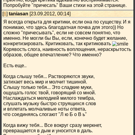
Попробуйте "причесать" Ваши стихи на этой странице.
[
6
]
taniasan
[23.09.2012, 00:14]
Я всегда открыта для критики, если она по существу. И я
понимаю, что здесь благодатная почва для этого)) Но
сложно "причесывать", если не совсем понятно, что
именно. Не могли бы Вы, если, конечно будет желание,
конкретизировать. Критиковать, так критиковать
Корявость слога, наивность воплощения, нераскрытость
образов, общее впечатление? Что именно?
Есть еще..
Когда слышу тебя... Растворяются звуки,
затихает весь мир и молчит тишиной.
Слышу только тебя... Это сладкие муки,
ощущать голос твой, говорящий со мной.
Наслаждаться мелодией милого тембра,
слушать музыку быстро струящихся слов
и вплетать молчаливые ноты ответа,
что соединяясь слогают "Л ю Б о В ь"
Когда вижу тебя... Все вокруг сразу меркнет,
превращается в дым и уносится в даль.