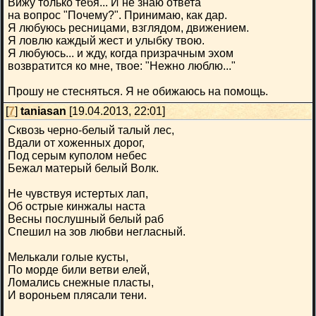
Вижу только тебя... И не знаю ответа
на вопрос "Почему?". Принимаю, как дар.
Я любуюсь ресницами, взглядом, движением.
Я ловлю каждый жест и улыбку твою.
Я любуюсь... и жду, когда призрачным эхом
возвратится ко мне, твое: "Нежно люблю..."
Прошу не стесняться. Я не обижаюсь на помощь.
[
7
]
taniasan
[19.04.2013, 22:01]
Сквозь черно-белый талый лес,
Вдали от хоженных дорог,
Под серым куполом небес
Бежал матерый белый Волк.
Не чувствуя истертых лап,
Об острые кинжалы наста
Весны послушный белый раб
Спешил на зов любви негласный.
Мелькали голые кусты,
По морде били ветви елей,
Ломались снежные пласты,
И вороньем плясали тени.