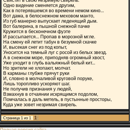
Свистит в свою незримую свирель.
Одно видение сменяется другим,
Как в потерявшемся во времени немом кино...
Вот дама, в белоснежном меховом манто,
Из губ манерно выпускает леденящий дым.
Вот балерина, в пышной снежной пачке
Кружится в бесконечном фуэте
И рассыпается... Пропав в морозной мгле.
На смену ей летит табун в безумной скачке
И, высекая снег из под копыт,
Уносится на темный луг с росой из белых звезд.
А в снежном море, приподняв огромный хвост,
Уже уходит в глубь вальяжный белый кит...
Но зрители не хлопают, молчат.
В карманы глубже прячут руки
И, словно в молчаливой круговой поруке,
Лишь торопливо ускоряют шаг.
Не получив признания у людей,
Взмахнув в отчаянии искрящимся подолом,
Помчалась в даль метель, в пустынные просторы,
Куда уже зовет незримая свирель.
1
Страница
1
из
1
Полная версия сайта