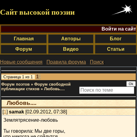
Сайт высокой поэзии
Войти на сайт
Главная
Авторы
Блог
Форум
Видео
Статьи
Новые сообщения
·
Правила форума
·
Поиск
;
1
Страница
1
из
1
Форум поэтов
»
Форум свободной
публикации стихов
»
Любовь....
Любовь....
[
1
]
samak
[02.09.2012, 07:38]
Землятрясение-любовь
Ты говорила: Мы две горы,
что никогда не сойдутся.