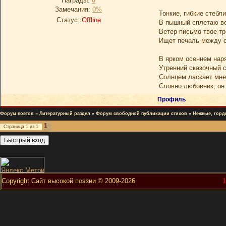
Награды:
0
Замечания:
0%
Тонкие, гибкие стебли
Статус:
Offline
В пышный сплетаю ве
Ветер письмо твое тр
Ищет печаль между с
В ярком осеннем нар
Утренний сказочный 
Солнцем ласкает мне
Словно любовник, он
Профиль
Форум поэтов
»
Литературный раздел
»
Форум свободной публикации стихов
»
Нежные, горд
1
Страница
1
из
1
Copyright Сайт высокой поэзии © 2009-2026