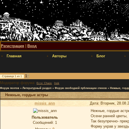
Регистрация
|
Вход
Главная
Авторы
Блог
1
Страница
1
из
1
Модератор форума:
,
Ecce_Chaos
Inok
Форум поэтов
»
Литературный раздел
»
Форум свободной публикации стихов
»
Нежные, горд
Нежные, гордые астры
missis_ann
Дата: Вторник, 28.08.
Нежные, гордые астр
Осени ранней цветы,
Пользователь
Так безупречно- прек
Сообщений:
1
Форму украв у звезд