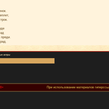
нок.
еплет,
трок.
яде
сад
 пряди.
 рад.
ые астры
18+
При использовании материалов гиперссыл