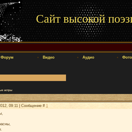
Сайт высокой поэз
Форум
Видео
Аудио
Фото
ые астры
2012, 09:11 | Сообщение #
1
ы,
расны,
ы.