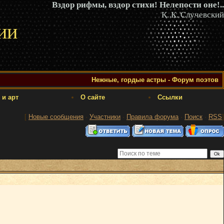
Вздор рифмы, вздор стихи! Нелепости оне!..
К. К. Случевский
ии
Нежные, гордые астры - Форум поэтов
 и арт
О сайте
Ссылки
[
Новые сообщения
·
Участники
·
Правила форума
·
Поиск
·
RSS
]