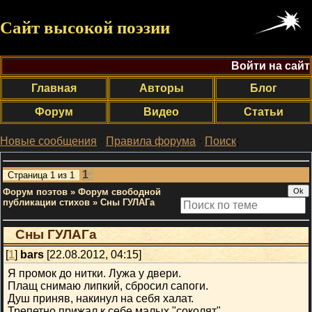
Сайт высокой поэзии
Войти на сайт
Главная
Авторы
Блог
Форум
Видео
Статьи
Новые сообщения
·
Правила форума
·
Поиск
;
1
Страница
1
из
1
Форум поэтов
»
Форум свободной
публикации стихов
»
Сны ГУЛАГа
Сны ГУЛАГа
[
1
]
bars
[22.08.2012, 04:15]
Я промок до нитки. Лужа у двери.
Плащ снимаю липкий, сбросил сапоги.
Душ приняв, накинул на себя халат.
Трепетно прижал к себе малых "соколят".