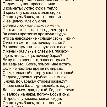
Подается ужин, красное вино.
В комнатах уютно,сухо и тепло.
В кресле, у камина, милая сидит.
Сладко улыбаясь, что-то говорит.
Я ее целую, млею у огня.
Обняла любимая ласково меня.
Просит сын, проказник одолеть урок.
За окном протяжно прозвучал гудок...
Что за навождение - слышу стоны, крик?
Отчего в смятении, почему я сник?
В голове туманиться, путаюсь в словах.
У жены - обильные слезы на глазах-?
Где я, что за лица, почему барак?
Вижу гнев военного, занесен кулак-?
Да ведь это...Боже, помоги мне встать,
Если не настало время помирать.
Снег, холодный ветер, у костра - конвой.
Падают деревья, срубленные мной.
К ночи, по баракам строем разведут.
Перед сном баланду похлебать дадут.
День семьсот двадцатый. Годы впереди.
Я валюсь на нары, погружаюсь в сны.
-В кресле, у камина, милая сидит.
Сладко улыбаясь, что-то говорит...