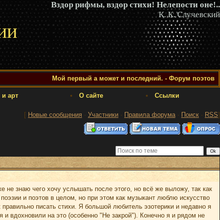
Вздор рифмы, вздор стихи! Нелепости оне!..
К. К. Случевский
ии
Мой первый а может и последний. - Форум поэтов
 и арт
О сайте
Ссылки
[
Новые сообщения
·
Участники
·
Правила форума
·
Поиск
·
RSS
]
е не знаю чего хочу услышать после этого, но всё же выложу, так как
 поэзии и поэтов в целом, но при этом как музыкант люблю искусство
ак правильно писать стихи. Я большой любитель эзотерики и недавно я
 и вдохновили на это (особенно "Не закрой"). Конечно я и рядом не