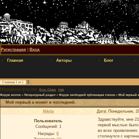
Регистрация
|
Вход
Главная
Авторы
Блог
1
Страница
1
из
1
Модератор форума:
,
Ecce_Chaos
Inok
Форум поэтов
»
Литературный раздел
»
Форум свободной публикации стихов
»
Мой первый а
Мой первый а может и последний.
Nikita
Дата: Понедельник, 2
Здравствуйте, мне 21
Пользователь
первой мыслью было п
Сообщений:
1
во всех проявлениях.
Награды:
0
столкнулся с картина