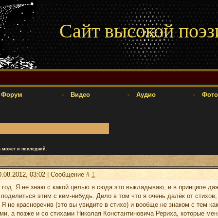
Сайт высокой поэз
Форум
Видео
Аудио
Фото
 может и последний.
0.08.2012, 03:02 | Сообщение #
1
 год. Я не знаю с какой целью я сюда это выкладываю, и в принципе даж
оделиться этим с кем-нибудь. Дело в том что я очень далёк от стихов,
 Я не красноречив (это вы увидите в стихе) и вообще не знаком с тем к
ми, а позже и со стихами Николая Константиновича Рериха, которые меня