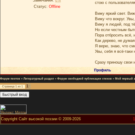
Замечания:
0%
стою с пользователям
Статус:
Offline
Вижу яркий свет. Виж
Вижу что вокруг. Увы,
Вижу я людей, под т
Но если честным быть
Пора отбросить всё,
Как дерево, не думая
Я верю, знаю, что см
Увы, себя я всё-таки
Сразу приношу свои и
Профиль
Форум поэтов
»
Литературный раздел
»
Форум свободной публикации стихов
»
Мой первый а
1
Страница
1
из
1
Copyright Сайт высокой поэзии © 2009-2026