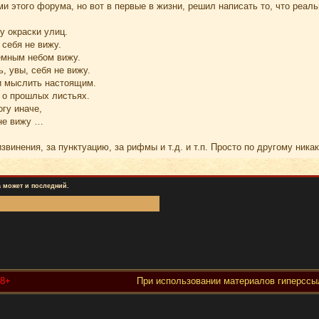
и этого форума, но вот в первые в жизни, решил написать то, что реаль
у окраски улиц.
 себя не вижу.
ёмным небом вижу.
, увы, себя не вижу.
 и мыслить настоящим.
 о прошлых листьях.
огу иначе,
 не вижу …
звинения, за пунктуацию, за рифмы и т.д. и т.п. Просто по другому никак
 может и последний.
18+
При использовании материалов гиперссыл