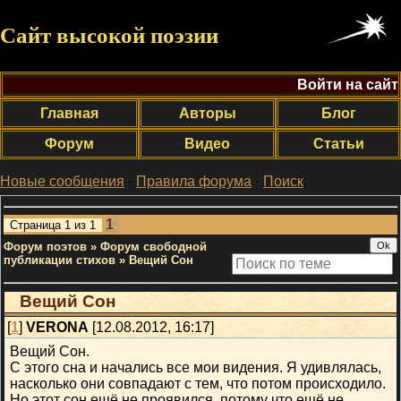
Сайт высокой поэзии
Войти на сайт
Главная
Авторы
Блог
Форум
Видео
Статьи
Новые сообщения
·
Правила форума
·
Поиск
;
1
Страница
1
из
1
Форум поэтов
»
Форум свободной
публикации стихов
»
Вещий Сон
Вещий Сон
[
1
]
VERONA
[12.08.2012, 16:17]
Вещий Сон.
С этого сна и начались все мои видения. Я удивлялась,
насколько они совпадают с тем, что потом происходило.
Но этот сон ещё не проявился, потому что ещё не