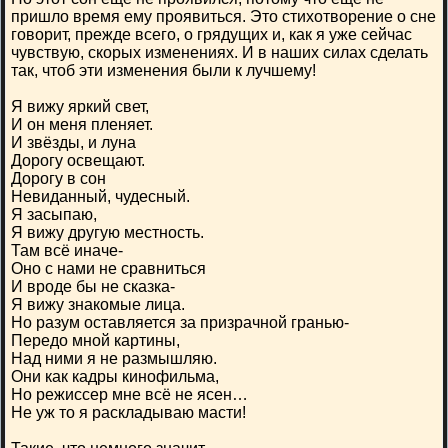
пришло время ему проявиться. Это стихотворение о сне
говорит, прежде всего, о грядущих и, как я уже сейчас
чувствую, скорых изменениях. И в наших силах сделать
так, чтоб эти изменения были к лучшему!
Я вижу яркий свет,
И он меня пленяет.
И звёзды, и луна
Дорогу освещают.
Дорогу в сон
Невиданный, чудесный.
Я засыпаю,
Я вижу другую местность.
Там всё иначе-
Оно с нами не сравниться
И вроде бы не сказка-
Я вижу знакомые лица.
Но разум оставляется за призрачной гранью-
Передо мной картины,
Над ними я не размышляю.
Они как кадры кинофильма,
Но режиссер мне всё не ясен…
Не уж то я раскладываю масти!