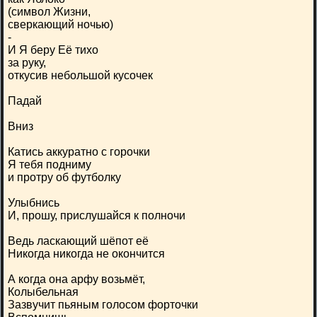
(символ Жизни,
сверкающий ночью)
-
И Я беру Её тихо
за руку,
откусив небольшой кусочек
Падай
Вниз
Катись аккуратно с горочки
Я тебя подниму
и протру об футболку
Улыбнись
И, прошу, прислушайся к полночи
Ведь ласкающий шёпот её
Никогда никогда не окончится
А когда она арфу возьмёт,
Колыбельная
Зазвучит пьяным голосом форточки