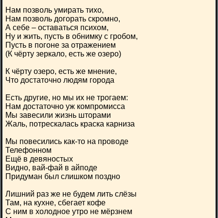
Нам позволь умирать тихо,
Нам позволь догорать скромно,
А себе – оставаться психом,
Ну и жить, пусть в обнимку с гробом,
Пусть в погоне за отражением
(К чёрту зеркало, есть же озеро)
К чёрту озеро, есть же мнение,
Что достаточно людям города
Есть другие, но мы их не трогаем:
Нам достаточно уж компромисса
Мы завесили жизнь шторами
Жаль, потрескалась краска карниза
Мы повесились как-то на проводе
Телефонном
Ещё в девяностых
Видно, вай-фай в айподе
Придуман был слишком поздно
Лишний раз же не будем лить слёзы
Там, на кухне, сбегает кофе
С ним в холодное утро не мёрзнем