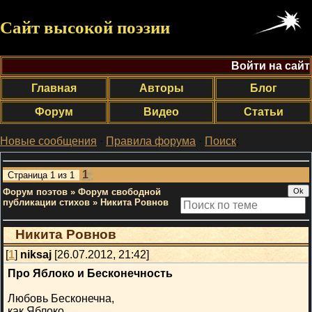
Сайт высокой поэзии
Войти на сайт
Главная
Авторы
Блог
Форум
Видео
Статьи
Новые сообщения
·
Правила форума
·
Поиск
;
1
Страница
1
из
1
Форум поэтов
»
Форум свободной
публикации стихов
»
Никита Ровнов
Никита Ровнов
[
1
]
niksaj
[26.07.2012, 21:42]
Про Яблоко и Бесконечность
Любовь Бесконечна,
как Яблоко