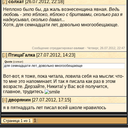
[
2
]
солхат
[26.07.2012, 22:18]
Неплохо было бы, да жаль вознесенщина явная.
Ведь
любовь - это яблоко, яблоко с бритвами, сколько раз я
надкусывал, сколько давал...
Хотя, для семнадцати лет, довольно многообещающе.
Сообщение отредактировал
солхат
-
Четверг, 26.07.2012, 22:47
[
3
]
ПтицаГалка
[27.07.2012, 14:23]
Quote
(
солхат
)
для семнадцати лет, довольно многообещающе
Вот-вот, я тоже, пока читала, ловила себя на мысли: что-
то мне это напоминает. И так я писала как раз в этом
возрасте. Дерзайте, Никита! у Вас всё получится,
главное, трудитесь
[
4
]
дворянин
[27.07.2012, 17:15]
я в пятнадцать лет писал всей школе нравилось
1
Страница
1
из
1