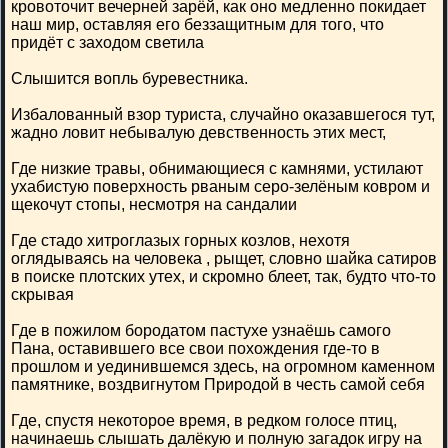
кровоточит вечерней зарёй, как оно медленно покидает
наш мир, оставляя его беззащитным для того, что
придёт с заходом светила
Слышится вопль буревестника.
Избалованный взор туриста, случайно оказавшегося тут,
жадно ловит небывалую девственность этих мест,
Где низкие травы, обнимающиеся с камнями, устилают
ухабистую поверхность рваным серо-зелёным ковром и
щекочут стопы, несмотря на сандалии
Где стадо хитроглазых горных козлов, нехотя
оглядываясь на человека , рыщет, словно шайка сатиров
в поиске плотских утех, и скромно блеет, так, будто что-то
скрывая
Где в пожилом бородатом пастухе узнаёшь самого
Пана, оставившего все свои похождения где-то в
прошлом и уединившемся здесь, на огромном каменном
памятнике, воздвигнутом Природой в честь самой себя
Где, спустя некоторое время, в редком голосе птиц,
начинаешь слышать далёкую и полную загадок игру на