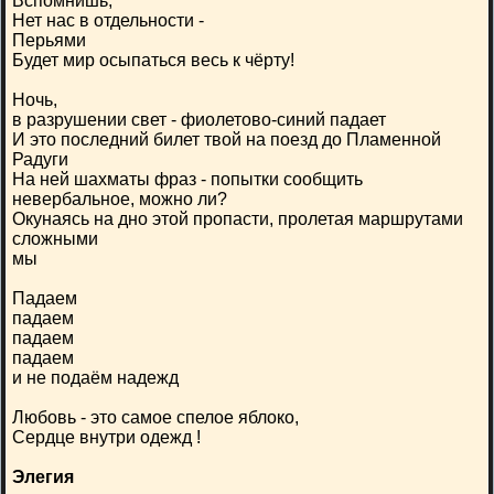
Вспомнишь,
Нет нас в отдельности -
Перьями
Будет мир осыпаться весь к чёрту!
Ночь,
в разрушении свет - фиолетово-синий падает
И это последний билет твой на поезд до Пламенной
Радуги
На ней шахматы фраз - попытки сообщить
невербальное, можно ли?
Окунаясь на дно этой пропасти, пролетая маршрутами
сложными
мы
Падаем
падаем
падаем
падаем
и не подаём надежд
Любовь - это самое спелое яблоко,
Сердце внутри одежд !
Элегия