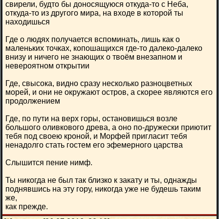
свирели, будто бы доносящуюся откуда-то с Неба,
откуда-то из другого мира, на входе в которой ты
находишься
Где о людях получается вспоминать, лишь как о
маленьких точках, копошащихся где-то далеко-далеко
внизу и ничего не знающих о твоём внезапном и
невероятном открытии
Где, свысока, видно сразу несколько разноцветных
морей, и они не окружают остров, а скорее являются его
продолжением
Где, по пути на верх горы, остановишься возле
большого оливкового древа, а оно по-дружески приютит
тебя под своею кроной, и Морфей пригласит тебя
ненадолго стать гостем его эфемерного царства
Слышится пение нимф.
Ты никогда не был так близко к закату и ты, однажды
поднявшись на эту гору, никогда уже не будешь таким
же,
как прежде.