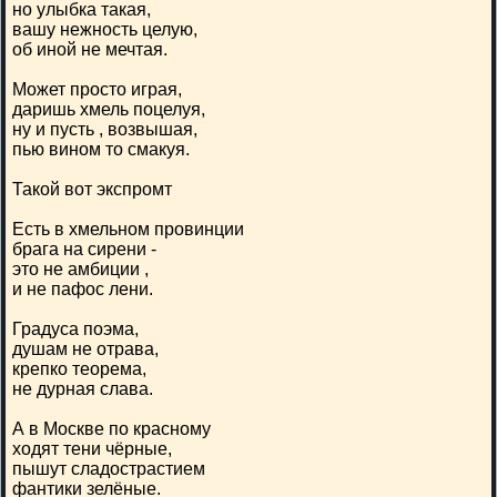
но улыбка такая,
вашу нежность целую,
об иной не мечтая.
Может просто играя,
даришь хмель поцелуя,
ну и пусть , возвышая,
пью вином то смакуя.
Такой вот экспромт
Есть в хмельном провинции
брага на сирени -
это не амбиции ,
и не пафос лени.
Градуса поэма,
душам не отрава,
крепко теорема,
не дурная слава.
А в Москве по красному
ходят тени чёрные,
пышут сладострастием
фантики зелёные.