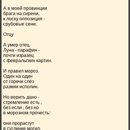
А в моей провинции
брага на сирени,
к лоску оппозиция -
срубовые сени.
Отцу
А умер отец.
Луна - парафин -
почти изразец
с февральских картин.
И правил мороз.
Один на один
от горечи слёз
размяк исполин.
Но верить дано -
стремление есть ,
без если , без но
в морозном прочесть:
они прорастут
в суглинке могил,