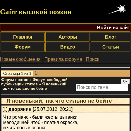
Сайт высокой поэзии
Войти на сайт
Главная
Авторы
Блог
Форум
Видео
Статьи
Новые сообщения
·
Правила форума
·
Поиск
;
1
Страница
1
из
1
Форум поэтов
»
Форум свободной
публикации стихов
»
Я новенький,
так что сильно не бейте
Я новенький, так что сильно не бейте
[
1
]
дворянин
[25.07.2012, 20:21]
Что романс - были жесты цыганки,
мелодичней чтоб - платья окраска,
и читалось в осанке: