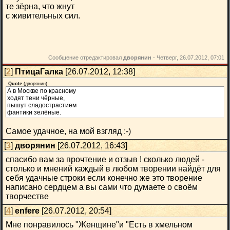
те зёрна, что жнут
с живительных сил.
Сообщение отредактировал
дворянин
-
Четверг, 26.07.2012, 07:01
[
2
]
ПтицаГалка
[26.07.2012, 12:38]
Quote
(
дворянин
)
А в Москве по красному
ходят тени чёрные,
пышут сладострастием
фантики зелёные.
Самое удачное, на мой взгляд :-)
[
3
]
дворянин
[26.07.2012, 16:43]
спасибо вам за прочтение и отзыв ! сколько людей -
столько и мнений каждый в любом творении найдёт для
себя удачные строки если конечно же это творение
написано сердцем а вы сами что думаете о своём
творчестве
[
4
]
enfere
[26.07.2012, 20:54]
Мне понравилось "Женщине"и "Есть в хмельном