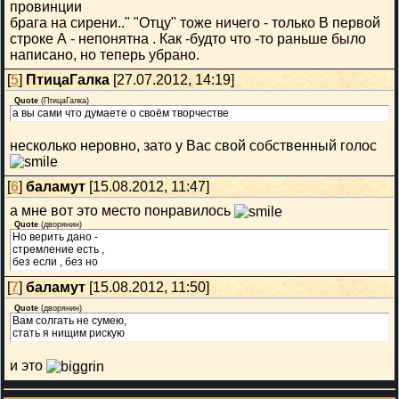
провинции
брага на сирени.." "Отцу" тоже ничего - только В первой
строке А - непонятна . Как -будто что -то раньше было
написано, но теперь убрано.
[
5
]
ПтицаГалка
[27.07.2012, 14:19]
Quote
(
ПтицаГалка
)
а вы сами что думаете о своём творчестве
несколько неровно, зато у Вас свой собственный голос
[
6
]
баламут
[15.08.2012, 11:47]
а мне вот это место понравилось
Quote
(
дворянин
)
Но верить дано -
стремление есть ,
без если , без но
[
7
]
баламут
[15.08.2012, 11:50]
Quote
(
дворянин
)
Вам солгать не сумею,
стать я нищим рискую
и это