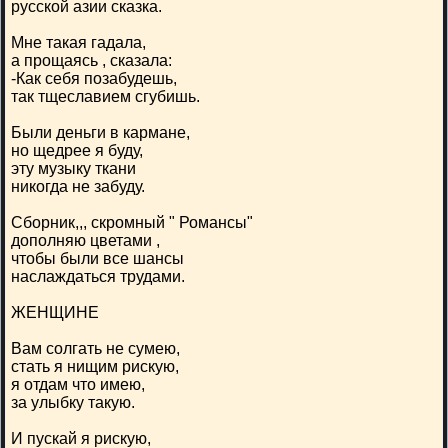
русской азии сказка.
Мне такая гадала,
а прощаясь , сказала:
-Как себя позабудешь,
так тщеславием сгубишь.
Были деньги в кармане,
но щедрее я буду,
эту музыку ткани
никогда не забуду.
Сборник,,, скромный " Романсы"
дополняю цветами ,
чтобы были все шансы
наслаждаться трудами.
ЖЕНЩИНЕ
Вам солгать не сумею,
стать я нищим рискую,
я отдам что имею,
за улыбку такую.
И пускай я рискую,