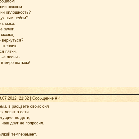
прошлом!
ании нежном.
ший оплошность?
дужным небом?
 глазки.
е ручки.
 сказке,
е вернуться?
 птенчик:
ся пятки.
ые песни -
 в мире шатком!
3.07.2012, 21:32 | Сообщение #
4
ми, в расцвете своих сил
к ловят в сети.
тущие, но дети,
 наш друг не попросил.
лкий темперамент,