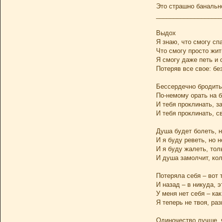
Это страшно банальн
___________________
Выдох
Я знаю, что смогу спа
Что смогу просто жит
Я смогу даже петь и 
Потеряв все свое: без
Бессердечно бродить
По-немому орать на 
И тебя проклинать, з
И тебя проклинать, 
Душа будет болеть, н
И я буду реветь, но н
И я буду жалеть, толь
И душа замолчит, кол
Потеряла себя – вот 
И назад – в никуда, э
У меня нет себя – ка
Я теперь не твоя, раз
Одиночество лучше, 