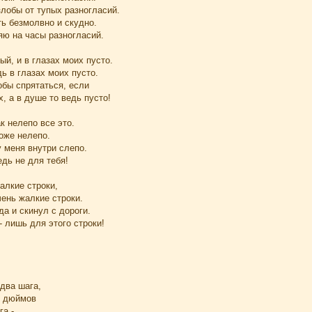
лобы от тупых разногласий.
ть безмолвно и скудно.
яю на часы разногласий.
й, и в глазах моих пусто.
дь в глазах моих пусто.
обы спрятаться, если
, а в душе то ведь пусто!
к нелепо все это.
тоже нелепо.
 меня внутри слепо.
едь не для тебя!
алкие строки,
чень жалкие строки.
да и скинул с дороги.
- лишь для этого строки!
два шага,
т дюймов
га -