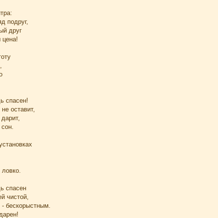
тра:
яд подруг,
ый друг
 цена!
тоту
,
о
ь спасен!
 не оставит,
 дарит,
 сон.
установках
 ловко.
ь спасен
й чистой,
 - бескорыстным.
дарен!