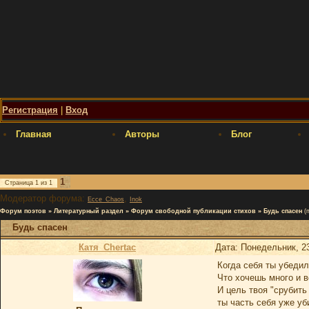
Регистрация
|
Вход
Главная
Авторы
Блог
1
Страница
1
из
1
Модератор форума:
,
Ecce_Chaos
Inok
Форум поэтов
»
Литературный раздел
»
Форум свободной публикации стихов
»
Будь спасен
(
Будь спасен
Катя_Chertac
Дата: Понедельник, 2
Когда себя ты убедил
Что хочешь много и в
И цель твоя "срубить 
ты часть себя уже уб