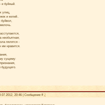
- и буйный.
х улиц,
жек и келий..
й буйвол,
 мелочь.
расступаются,
а необъятная;
ола пялятся -
н им нравится.
ания,
ему сущему:
 признания,
и будущего.
3.07.2012, 20:46 | Сообщение #
2