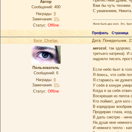
Прелестный драйв, ч
Автор
Вам бы чуть техники.
Сообщений:
400
С уважением, Никита
Награды:
9
Замечания:
0%
Жили-были два коня. Это, брат
Статус:
Offline
Профиль
Страница
Катя_Chertac
Дата: Понедельник, 2
aerozol
, так здорово
третьего катрена). И
надоело писать прост
Пользователь
Если небо бьет в голо
Сообщений:
6
Я боюсь, что себя по
Награды:
0
Я стараюсь не думать
Замечания:
0%
У себя в конуре умир
Когда я за себя отве
Статус:
Offline
Воскрешая из пепла 
Кто поймет, для кого
В коридорах воображ
Продираю глаза, когд
В даль смотрю - ниче
На душе мне немного
И немного тепло - ка