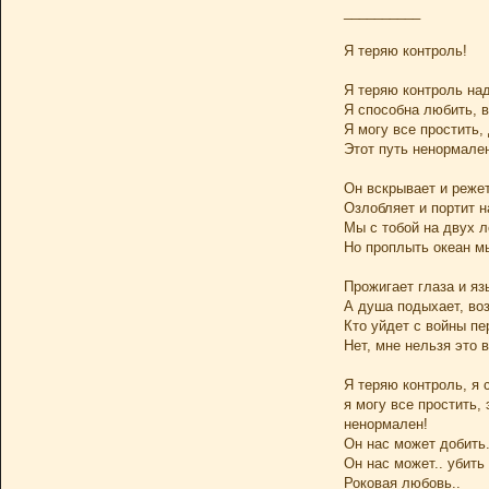
__________
Я теряю контроль!
Я теряю контроль на
Я способна любить, в
Я могу все простить,
Этот путь ненормален
Он вскрывает и реже
Озлобляет и портит н
Мы с тобой на двух 
Но проплыть океан мы
Прожигает глаза и яз
А душа подыхает, во
Кто уйдет с войны п
Нет, мне нельзя это 
Я теряю контроль, я 
я могу все простить, 
ненормален!
Он нас может добить.
Он нас может.. убить
Роковая любовь..