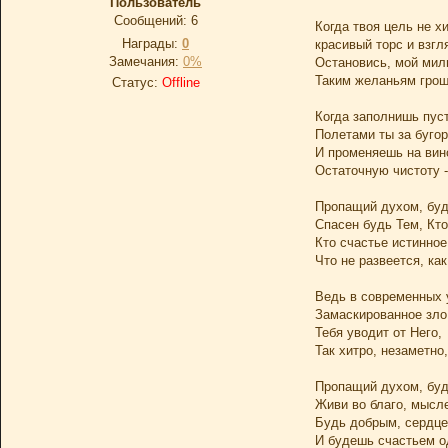
Пользователь
Сообщений:
6
Когда твоя цель не хи
Награды:
0
красивый торс и взгл
Замечания:
0%
Остановись, мой мил
Таким желаньям грош
Статус:
Offline
Когда заполнишь пус
Полетами ты за бугор
И променяешь на вин
Остаточную чистоту -
Пропащий духом, буд
Спасен будь Тем, Кто
Кто счастье истинное
Что не развеется, как
Ведь в современных 
Замаскированное зло
Тебя уводит от Него,
Так хитро, незаметно,
Пропащий духом, буд
Живи во благо, мысле
Будь добрым, сердце
И будешь счастьем о