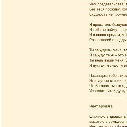
Чем предательства, з
Без тебя проживу, хо
Скудность не промен
Я предатель бездушны
Я тебя не пойму – ве
И я снова предам, чт
Разногласий в поддых
Ты забудешь меня, та
Я забуду тебя – это 
Ты ведь выше меня, у
Я пустая, я знаю, я в
Посвящаю тебе эти ж
Эти глупые строки, о
Чтобы знал ты кто я, 
Успокоить чтоб душу 
__________________
Идет бродяга
Шириною в двадцать 
высотою в семьдеся
Идет по дороге бродя