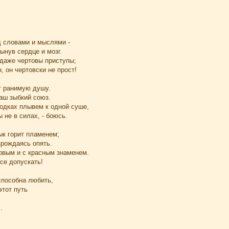
д словами и мыслями -
ынув сердце и мозг.
 даже чертовы приступы;
, он чертовски не прост!
т ранимую душу.
аш зыбкий союз.
лодках плывем к одной суше,
 не в силах, - боюсь.
ык горит пламенем;
зрождаясь опять.
ервым и с красным знаменем.
все допускать!
способна любить,
этот путь
.