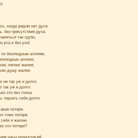
о!
ть, когда рядом нет духа.
ь, без присутствия духа.
смеяться так грубо,
о рта и без уха!
 по безлюдным аллеям,
безлюдных аллеях,
апас легких жалея,
свою душу жалея.
о не так уж и долго.
е так уж и долго.
ко это без толка.
ь терзать себя долго.
такая потеря.
то тоже потеря.
к себя я жалею.
ве это потеря?
чем часы разногласий.