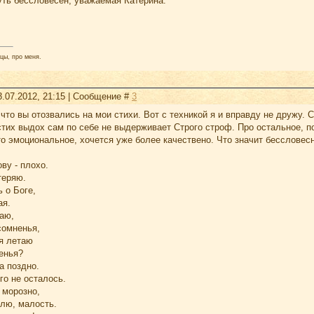
уть бессловесен, уважаемая Катерина.
.
цы, про меня.
3.07.2012, 21:15 | Сообщение #
3
, что вы отозвались на мои стихи. Вот с техникой я и вправду не дружу.
 стих выдох сам по себе не выдерживает Строго строф. Про остальное, 
о эмоциональное, хочется уже более качествено. Что значит бессловес
ву - плохо.
теряю.
 о Боге,
ая.
чаю,
сомненья,
 я летаю
енья?
а поздно.
го не осталось.
 морозно,
плю, малость.