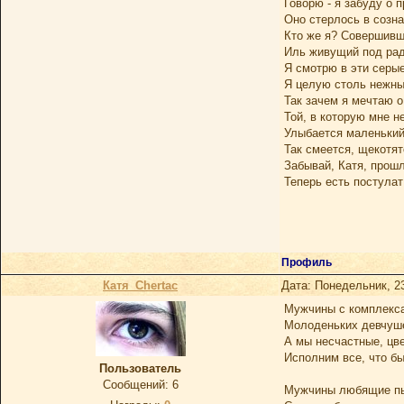
Говорю - я забуду о 
Оно стерлось в созн
Кто же я? Совершив
Иль живущий под ра
Я смотрю в эти серые
Я целую столь нежны
Так зачем я мечтаю о
Той, в которую мне н
Улыбается маленький
Так смеется, щекотят
Забывай, Катя, прошл
Теперь есть постулат
Профиль
Катя_Chertac
Дата: Понедельник, 2
Мужчины с комплекса
Молоденьких девчуше
А мы несчастные, цве
Исполним все, что бы
Пользователь
Сообщений:
6
Мужчины любящие пы