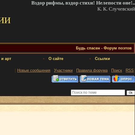
Вздор рифмы, вздор стихи! Нелепости оне!..
К. К. Случевский
ии
Будь спасен - Форум поэтов
 и арт
О сайте
Ссылки
[
Новые сообщения
·
Участники
·
Правила форума
·
Поиск
·
RSS
]