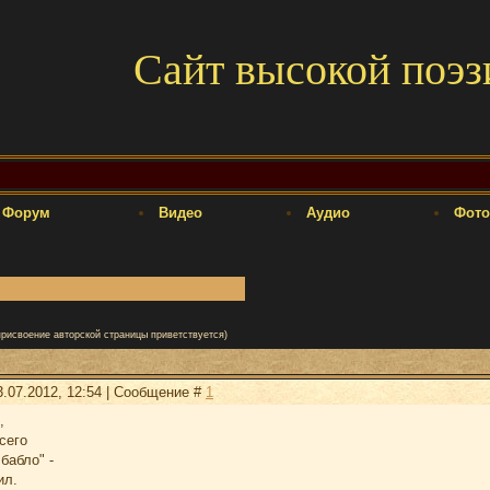
Сайт высокой поэз
Форум
Видео
Аудио
Фото
присвоение авторской страницы приветствуется)
3.07.2012, 12:54 | Сообщение #
1
,
сего
бабло" -
ил.