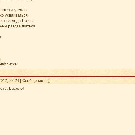
патетику слов
ко усваиваться
 от взгляда Богов
лжны раздваиваться
ы
ер
 Вифлиеем
2012, 22:24 | Сообщение #
2
есть. Весело!