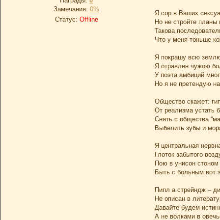
Награды:
0
Замечания:
0%
Я сор в Ваших сексу
Статус:
Offline
Но не стройте планы 
Такова последовател
Что у меня тоньше ко
Я покрашу всю земл
Я отравлен чужою б
У поэта амбиций мно
Но я не претендую н
Общество скажет: ги
От реализма устать 
Снять с общества “ма
Выбелить зубы и мор
Я центральная нервн
Глоток забытого воз
Пою в унисон стоном
Быть с больным вот 
Пипл а стрейндж – ди
Не описан в литерату
Давайте будем истин
А не волками в овеч