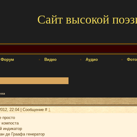
Сайт высокой поэз
Форум
Видео
Аудио
Фото
сса
2012, 22:04 | Сообщение #
1
е просто
т компоста
й индикатор
Ван де Граафа генератор