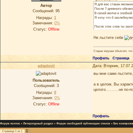
Я для вас стакан желанн
Автор
После 7-дневного обезв
Сообщений:
95
В своей желчи и злобной
Награды:
1
Я хочу что б захлебнули
Замечания:
0%
После этих слов ты зах
Статус:
Offline
Не льстите себе
Старые игрушки объяснят, что 
Профиль
Страница
adaptovit
Дата: Вторник, 17.07.
вы мне сами льстите
Пользователь
а в целом, Вы харак
Сообщений:
3
целого...........не по
Награды:
0
Замечания:
0%
Статус:
Offline
Профиль
Форум поэтов
»
Литературный раздел
»
Форум свободной публикации стихов
»
Бес компроми
1
Страница
1
из
1