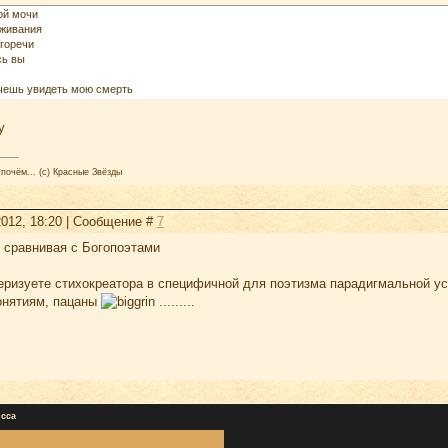
ой мочи
оживания
 горечи
сь вы
очешь увидеть мою смерть
почём... (с) Красные Звёзды
2012, 18:20 | Сообщение #
7
, сравнивая с Богопоэтами
теризуете стихокреатора в специфичной для поэтизма парадигмальной ус
-понятиям, пацаны
.........
сса