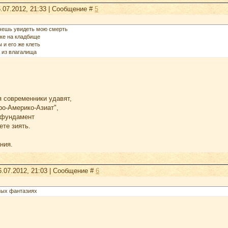
.07.2012, 21:33 | Сообщение #
5
очешь увидеть мою смерть
ке на кладбище
 и его же клеть
 из влагалища
я современники удавят,
ро-Америко-Азиат",
 фундамент
ете зиять.
ния.
6.07.2012, 21:03 | Сообщение #
6
ных фантазиях