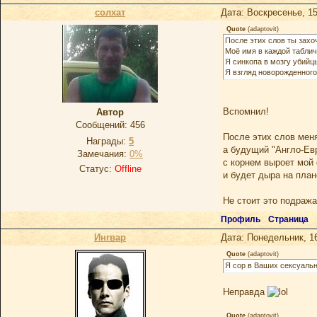
солхат
Дата: Воскресенье, 15
Quote
(
adaptovit
)
После этих слов ты зах
Моё имя в каждой таблич
Я синкопа в мозгу убийцы
Я взгляд новорожденного
Вспомнил!
Автор
Сообщений:
456
После этих слов мен
Награды:
5
а будущий "Англо-Ев
Замечания:
0%
с корнем выроет мой
Статус:
Offline
и будет дыра на план
Не стоит это подража
Профиль
Страница
Ингвар
Дата: Понедельник, 1
Quote
(
adaptovit
)
Я сор в Ваших сексуаль
Неправда
Quote
(
adaptovit
)