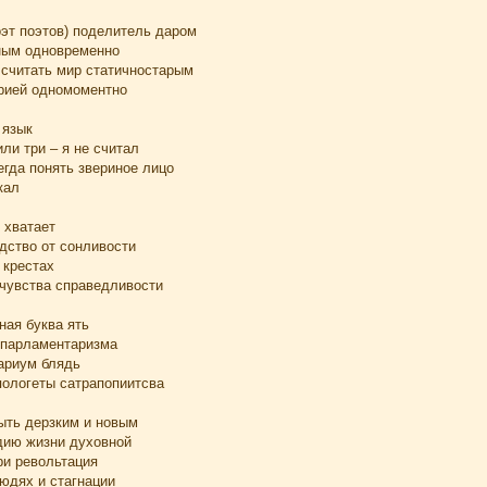
эт поэтов) поделитель даром
ным одновременно
считать мир статичностарым
рией одномоментно
 язык
или три – я не считал
егда понять звериное лицо
кал
 хватает
дство от сонливости
 крестах
 чувства справедливости
ная буква ять
 парламентаризма
ариум блядь
пологеты сатрапопиитсва
ыть дерзким и новым
дию жизни духовной
ри револьтация
юдях и стагнации