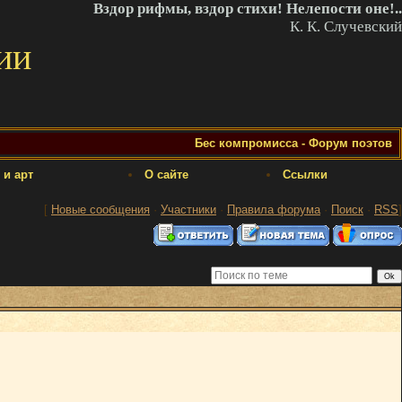
Вздор рифмы, вздор стихи! Нелепости оне!..
К. К. Случевский
ии
Бес компромисса - Форум поэтов
 и арт
О сайте
Ссылки
[
Новые сообщения
·
Участники
·
Правила форума
·
Поиск
·
RSS
]