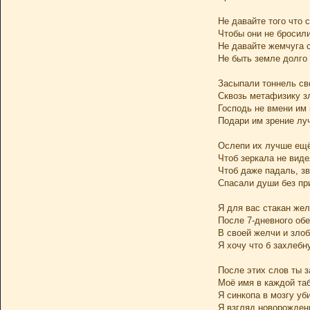
Не давайте того что 
Чтобы они не бросили
Не давайте жемчуга 
Не быть земле долго
Засыпали тоннель св
Сквозь метафизику з
Господь не вмени им 
Подари им зрение лу
Ослепи их лучше ещ
Чтоб зеркала не вид
Чтоб даже падаль, з
Спасали души без пр
Я для вас стакан же
После 7-дневного об
В своей желчи и злоб
Я хочу что б захлебн
После этих слов ты 
Моё имя в каждой та
Я синкопа в мозгу уб
Я взгляд новорожден