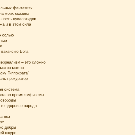
альных фантазиях
на моих оказиях
ьность нуклеотидов
жа и в этом сила
ю солью
олью
го
а вакансию Бога
перреализм – это сложно
быстро можно
ску Гиппократа”
аль-прокуратор
ая система
духа во время эмфиземы
 свободы
это здоровье народа
агноз
ре
но добры
ьей шкуре