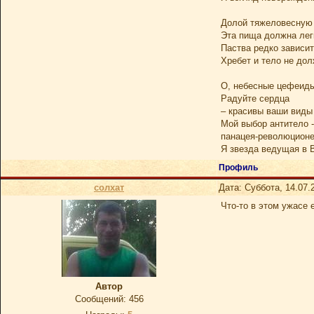
Долой тяжеловесную 
Эта пища должна лег
Паства редко зависит
Хребет и тело не до
О, небесные цефеид
Радуйте сердца
– красивы ваши виды
Мой выбор антитело -
панацея-революцион
Я звезда ведущая в
Профиль
солхат
Дата: Суббота, 14.07.
Что-то в этом ужасе 
Автор
Сообщений:
456