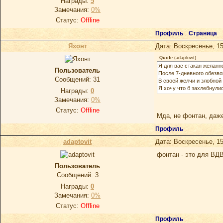
Награды:
5
Замечания:
0%
Статус:
Offline
Профиль
Страница
Яхонт
Дата: Воскресенье, 15
Quote
(
adaptovit
)
Я для вас стакан желанн
Пользователь
После 7-дневного обезв
Сообщений:
31
В своей желчи и злобной
Я хочу что б захлебнули
Награды:
0
Замечания:
0%
Статус:
Offline
Мда, не фонтан, даже
Профиль
adaptovit
Дата: Воскресенье, 15
фонтан - это для ВД
Пользователь
Сообщений:
3
Награды:
0
Замечания:
0%
Статус:
Offline
Профиль