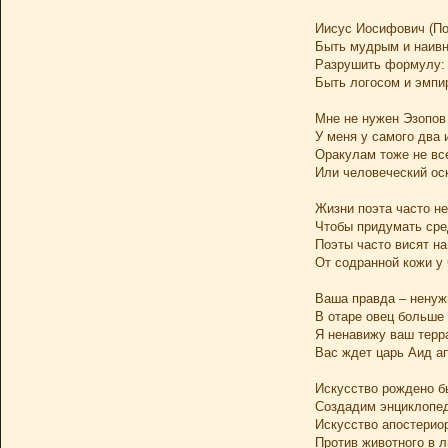
Иисус Иосифович (По
Быть мудрым и наив
Разрушить формулу: 
Быть логосом и эмпи
Мне не нужен Эзопов
У меня у самого два 
Оракулам тоже не вс
Или человеческий ос
Жизни поэта часто не
Чтобы придумать сре
Поэты часто висят на
От содранной кожи у
Ваша правда – ненуж
В отаре овец больше
Я ненавижу ваш терр
Вас ждет царь Аид а
Искусство рождено б
Создадим энциклопе
Искусство апостерио
Против животного в л