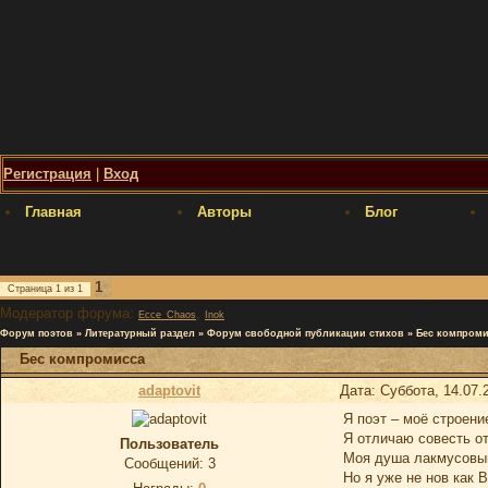
Регистрация
|
Вход
Главная
Авторы
Блог
1
Страница
1
из
1
Модератор форума:
,
Ecce_Chaos
Inok
Форум поэтов
»
Литературный раздел
»
Форум свободной публикации стихов
»
Бес компроми
Бес компромисса
adaptovit
Дата: Суббота, 14.07.
Я поэт – моё строени
Я отличаю совесть о
Пользователь
Моя душа лакмусовы
Сообщений:
3
Но я уже не нов как 