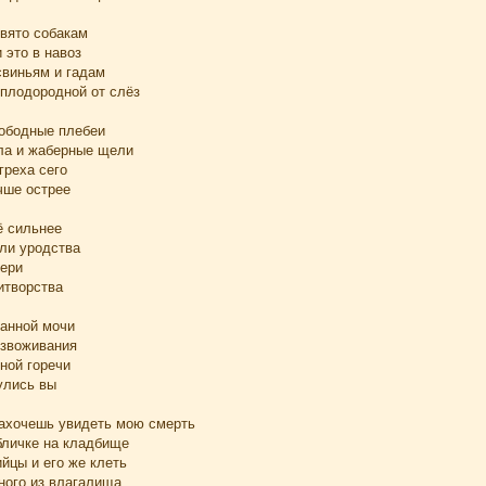
свято собакам
 это в навоз
свиньям и гадам
 плодородной от слёз
ободные плебеи
ла и жаберные щели
греха сего
чше острее
ё сильнее
ели уродства
вери
итворства
ланной мочи
езвоживания
ной горечи
улись вы
захочешь увидеть мою смерть
бличке на кладбище
ийцы и его же клеть
ного из влагалища