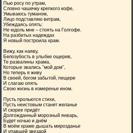
Пью росу по утрам,
Словно чашечку крепкого кофе,
Умываюсь туманом,
Лицо подставляю ветрам,
Убеждаясь опять:
Не юдоль мне – стоять на Голгофе.
На разбитых надеждах
Я новый построила храм.
Вижу, как наяву,
Белозубость в улыбке ощерив,
Те развалины храма,
Которые звались "мой дом",
Но теперь я живу
В своей, богом забытой, пещере
И слагаю опять
Свою жизнь в измеренье ином.
Пусть прольются стихи,
Пусть неистовым станет желанье
И скорее придёт
Долгожданный морозный январь,
Будет ночью и днём
В моём храме дышать мирозданье
И упавшей звездой