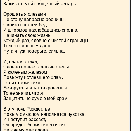
Зажигать мой священный алтарь.
Орошать я слезами
Не стану напрасно ресницы,
Своих горестей-бед
И штормов нахлебавшись сполна.
Начинать свою жизнь
Каждый раз, словно с чистой страницы,
Только сильным дано,
Ну, а я, уж поверьте, сильна.
И, слагая стихи,
Словно новые, крепкие стены,
Я калёным железом
Повыжгу истлевшего хлам.
Если строки тихи,
Безоружны и так откровенны,
То не значит, что я
Защитить не сумею мой храм.
В эту ночь Рождества
Новым смыслом наполнятся чувства,
И наступит рассвет,
Он придёт, безмятежен и тих…
Ни к чему мне слова,