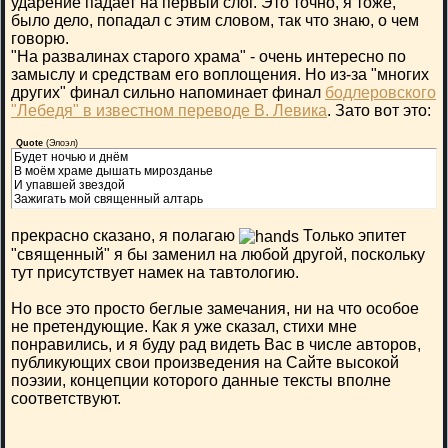
ударение падает на первый слог. Это точно, я тоже,
было дело, попадал с этим словом, так что знаю, о чем
говорю.
"На развалинах старого храма" - очень интересно по
замыслу и средствам его воплощения. Но из-за "многих
других" финал сильно напоминает финал
бодлеровского
"Лебедя" в известном переводе В. Левика
. Зато вот это:
Quote
(
Элоэл
)
Будет ночью и днём
В моём храме дышать мирозданье
И упавшей звездой
Зажигать мой священный алтарь
прекрасно сказано, я полагаю
Только эпитет
"священный" я бы заменил на любой другой, поскольку
тут присутствует намек на тавтологию.
Но все это просто беглые замечания, ни на что особое
не претендующие. Как я уже сказал, стихи мне
понравились, и я буду рад видеть Вас в числе авторов,
публикующих свои произведения на Сайте высокой
поэзии, концепции которого данные тексты вполне
соответствуют.