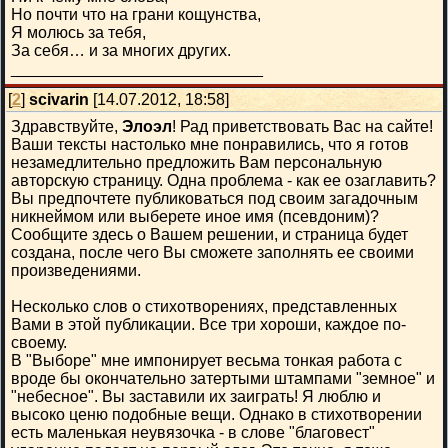
Но почти что на грани кощунства,
Я молюсь за тебя,
За себя… и за многих других.
____________________________
[
2
]
scivarin
[14.07.2012, 18:58]
Здравствуйте,
Элоэл
! Рад приветствовать Вас на сайте!
Ваши тексты настолько мне понравились, что я готов
незамедлительно предложить Вам персональную
авторскую страницу. Одна проблема - как ее озаглавить?
Вы предпочтете публиковаться под своим загадочным
никнеймом или выберете иное имя (псевдоним)?
Сообщите здесь о Вашем решении, и страница будет
создана, после чего Вы сможете заполнять ее своими
произведениями.
Несколько слов о стихотворениях, представленных
Вами в этой публикации. Все три хороши, каждое по-
своему.
В "Выборе" мне импонирует весьма тонкая работа с
вроде бы окончательно затертыми штампами "земное" и
"небесное". Вы заставили их заиграть! Я люблю и
высоко ценю подобные вещи. Однако в стихотворении
есть маленькая неувязочка - в слове "благовест"