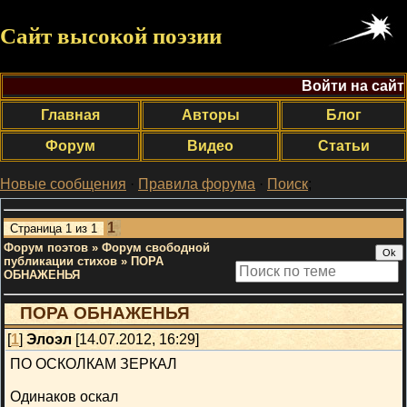
Сайт высокой поэзии
Войти на сайт
Главная
Авторы
Блог
Форум
Видео
Статьи
Новые сообщения
·
Правила форума
·
Поиск
;
1
Страница
1
из
1
Форум поэтов
»
Форум свободной
публикации стихов
»
ПОРА
ОБНАЖЕНЬЯ
ПОРА ОБНАЖЕНЬЯ
[
1
]
Элоэл
[14.07.2012, 16:29]
ПО ОСКОЛКАМ ЗЕРКАЛ
Одинаков оскал