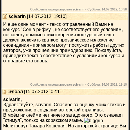
Сообщение отредактировал
scivarin
-
Суббота, 14.07.2012, 18:58
[
3
]
scivarin
[14.07.2012, 19:10]
И еще один момент - текст, отправленный Вами на
конкурс "Сон в рифму", не соответствует его условиям,
поскольку помимо стихотворения конкурсный текст
должен включать краткое прозаическое изложение
сновидения - примером могут послужить работы других
авторов, уже прошедшие премодерацию. Пожалуйста,
приведите текст в соответствие с условиями конкурса и
отправьте его вновь.
Сообщение отредактировал
scivarin
-
Суббота, 14.07.2012, 19:10
[
4
]
Элоэл
[15.07.2012, 02:11]
scivarin
,
Здравствуйте, scivarin! Спасибо за оценку моих стихов и
предложение о создании авторской страницы.
В моём никнейме нет ничего загадочного. Это означает
"стимул", только на корякском языке.
Меня зовут Тамара Кошевая. На авторской странице Вы