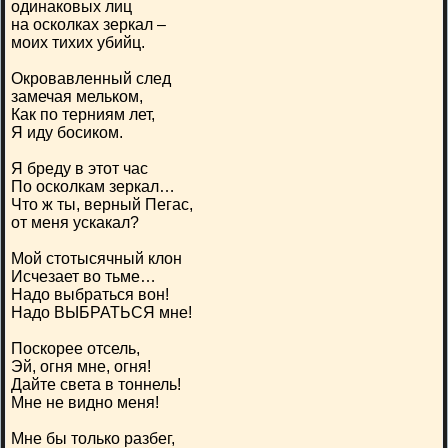
одинаковых лиц
на осколках зеркал –
моих тихих убийц.
Окровавленный след
замечая мельком,
Как по терниям лет,
Я иду босиком.
Я бреду в этот час
По осколкам зеркал…
Что ж ты, верный Пегас,
от меня ускакал?
Мой стотысячный клон
Исчезает во тьме…
Надо выбраться вон!
Надо ВЫБРАТЬСЯ мне!
Поскорее отсель,
Эй, огня мне, огня!
Дайте света в тоннель!
Мне не видно меня!
Мне бы только разбег,