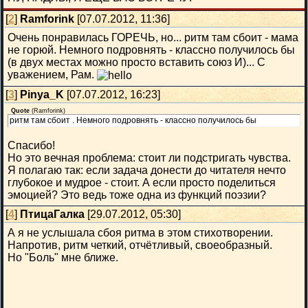
[
2
]
Ramforink
[07.07.2012, 11:36]
Очень понравилась ГОРЕЧЬ, но... ритм там сбоит - мама
не горюй. Немного подровнять - классно получилось бы
(в двух местах можно просто вставить союз И)... С
уважением, Рам.
[
3
]
Pinya_K
[07.07.2012, 16:23]
Quote
(
Ramforink
)
ритм там сбоит . Немного подровнять - классно получилось бы
Спасибо!
Но это вечная проблема: стоит ли подстригать чувства.
Я полагаю так: если задача донести до читателя нечто
глубокое и мудрое - стоит. А если просто поделиться
эмоцией? Это ведь тоже одна из функций поэзии?
[
4
]
ПтицаГалка
[29.07.2012, 05:30]
А я не услышала сбоя ритма в этом стихотворении.
Напротив, ритм четкий, отчётливый, своеобразный.
Но "Боль" мне ближе.