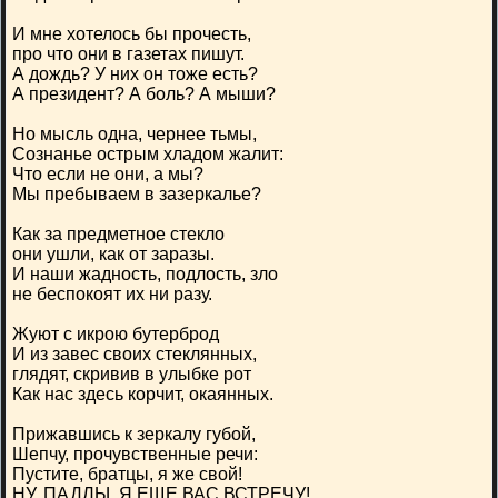
И мне хотелось бы прочесть,
про что они в газетах пишут.
А дождь? У них он тоже есть?
А президент? А боль? А мыши?
Но мысль одна, чернее тьмы,
Сознанье острым хладом жалит:
Что если не они, а мы?
Мы пребываем в зазеркалье?
Как за предметное стекло
они ушли, как от заразы.
И наши жадность, подлость, зло
не беспокоят их ни разу.
Жуют с икрою бутерброд
И из завес своих стеклянных,
глядят, скривив в улыбке рот
Как нас здесь корчит, окаянных.
Прижавшись к зеркалу губой,
Шепчу, прочувственные речи:
Пустите, братцы, я же свой!
НУ, ПАДЛЫ, Я ЕЩЕ ВАС ВСТРЕЧУ!