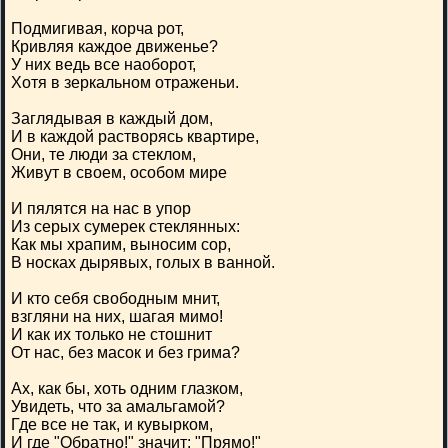
Подмигивая, корча рот,
Кривляя каждое движенье?
У них ведь все наоборот,
Хотя в зеркальном отраженьи.
Заглядывая в каждый дом,
И в каждой растворясь квартире,
Они, те люди за стеклом,
Живут в своем, особом мире
И пялятся на нас в упор
Из серых сумерек стеклянных:
Как мы храпим, выносим сор,
В носках дырявых, голых в ванной.
И кто себя свободным мнит,
взгляни на них, шагая мимо!
И как их только не стошнит
От нас, без масок и без грима?
Ах, как бы, хоть одним глазком,
Увидеть, что за амальгамой?
Где все не так, и кувырком,
И где "Обратно!" значит: "Прямо!"