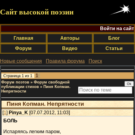
Сайт высокой поэзии
Войти на сайт
Главная
Авторы
Блог
Форум
Видео
Статьи
Новые сообщения
·
Правила форума
·
Поиск
;
1
Страница
1
из
1
Форум поэтов
»
Форум свободной
публикации стихов
»
Пиня Копман.
Непрятности
Пиня Копман. Непрятности
[
1
]
Pinya_K
[07.07.2012, 11:03]
БОЛЬ
Испаряясь легким паром,