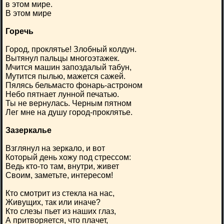
в этом мире.
В этом мире
Горечь
Город, проклятье! Злобный колдун.
Вытянул пальцы многоэтажек.
Мчится машин запоздалый табун,
Мутится пылью, мажется сажей.
Пялясь бельмасто фонарь-астроном
Небо пятнает лунной печатью.
Ты не вернулась. Черным пятном
Лег мне на душу город-проклятье.
Зазеркалье
Взглянул на зеркало, и вот
Который день хожу под стрессом:
Ведь кто-то там, внутри, живет
Своим, заметьте, интересом!
Кто смотрит из стекла на нас,
Живущих, так или иначе?
Кто слезы пьет из наших глаз,
А притворяется, что плачет,