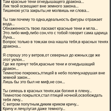
Там красные тени огнедышащего дракона...
Лик твой освещают вне земного закона...
Тишиною уста закрыты,не молвишь ни слова...
Ты там почему то одна,идеальность фигуры отражает
вода...
Обнаженность твою ласкают красные тени и мгла...
Это либо миф,либо сон,что с тобой говорит сама царица
Луна...
Вопрос только в том,как она нашла тебя,в красных тенях
дракона...
Я спрошу это у ветров,от северных до южных,где же
этот уклон...
Где же прячут тебя,красные тени и огнедышащий
дракон...
Темнотою покроюсь,птицей в небо полечу,нарушая вне
земной закон...
Лишь бы это был не миф,не сон...
Ты сияешь в красных тенях,как богиня в плену...
Темнотою покрылся,стал птицей ночной,освобождать
тебя лечу...
С ветром попутным,диким криком кричу...
Кричу и лечу,пугая даже темноту...