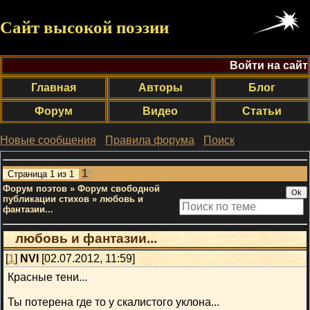
Сайт высокой поэзии
Войти на сайт
Главная
Авторы
Блог
Форум
Видео
Статьи
Новые сообщения
·
Правила форума
·
Поиск
;
1
Страница
1
из
1
Форум поэтов
»
Форум свободной
публикации стихов
»
любовь и
фантазии...
любовь и фантазии...
[
1
]
NVI
[02.07.2012, 11:59]
Красные тени...
Ты потерена где то у скалистого уклона...