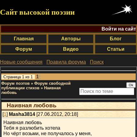
Сайт высокой поэзии
Войти на сайт
Главная
Авторы
Блог
Форум
Видео
Статьи
Новые сообщения
·
Правила форума
·
Поиск
;
1
Страница
1
из
1
Форум поэтов
»
Форум свободной
публикации стихов
»
Наивная
любовь
Наивная любовь
[
1
]
Masha3814
[27.06.2012, 20:18]
Наивная любовь
Тебя я разлюбить хотела
Но чёрт возьми, не получалось у меня,