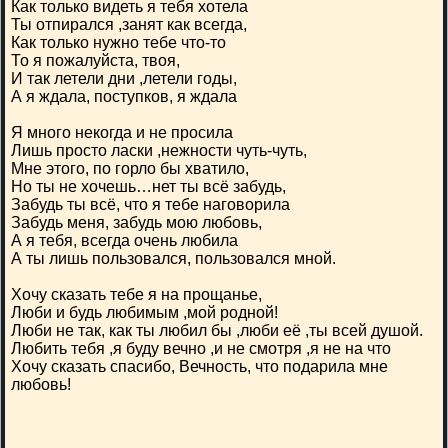
Как только видеть я тебя хотела
Ты отпирался ,занят как всегда,
Как только нужно тебе что-то
То я пожалуйста, твоя,
И так летели дни ,летели годы,
А я ждала, поступков, я ждала
Я много некогда и не просила
Лишь просто ласки ,нежности чуть-чуть,
Мне этого, по горло бы хватило,
Но ты не хочешь…нет ты всё забудь,
Забудь ты всё, что я тебе наговорила
Забудь меня, забудь мою любовь,
А я тебя, всегда очень любила
А ты лишь пользовался, пользовался мной.
Хочу сказать тебе я на прощанье,
Люби и будь любимым ,мой родной!
Люби не так, как ты любил бы ,люби её ,ты всей душой.
Любить тебя ,я буду вечно ,и не смотря ,я не на что
Хочу сказать спасибо, Вечность, что подарила мне
любовь!