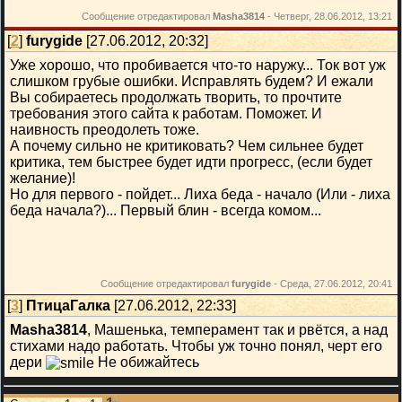
Сообщение отредактировал
Masha3814
-
Четверг, 28.06.2012, 13:21
[
2
]
furygide
[27.06.2012, 20:32]
Уже хорошо, что пробивается что-то наружу... Ток вот уж
слишком грубые ошибки. Исправлять будем? И ежали
Вы собираетесь продолжать творить, то прочтите
требования этого сайта к работам. Поможет. И
наивность преодолеть тоже.
А почему сильно не критиковать? Чем сильнее будет
критика, тем быстрее будет идти прогресс, (если будет
желание)!
Но для первого - пойдет... Лиха беда - начало (Или - лиха
беда начала?)... Первый блин - всегда комом...
Сообщение отредактировал
furygide
-
Среда, 27.06.2012, 20:41
[
3
]
ПтицаГалка
[27.06.2012, 22:33]
Masha3814
, Машенька, темперамент так и рвётся, а над
стихами надо работать. Чтобы уж точно понял, черт его
дери
Не обижайтесь