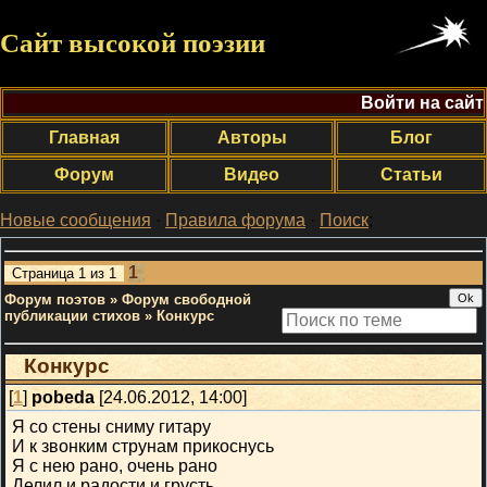
Сайт высокой поэзии
Войти на сайт
Главная
Авторы
Блог
Форум
Видео
Статьи
Новые сообщения
·
Правила форума
·
Поиск
;
1
Страница
1
из
1
Форум поэтов
»
Форум свободной
публикации стихов
»
Конкурс
Конкурс
[
1
]
pobeda
[24.06.2012, 14:00]
Я со стены сниму гитару
И к звонким струнам прикоснусь
Я с нею рано, очень рано
Делил и радости и грусть