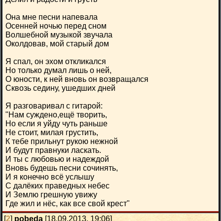
Она мне песни напевала
Осенней ночью перед сном
Волшебной музыкой звучала
Околдовав, мой старый дом
Я спал, он эхом откликался
Но только думал лишь о ней,
О юности, к ней вновь он возвращался
Сквозь седину, ушедших дней
Я разговаривал с гитарой:
"Нам суждено,ещё творить,
Но если я уйду чуть раньше
Не стоит, милая грустить,
К тебе прильнут рукою нежной
И будут правнуки ласкать.
И ты с любовью и надеждой
Вновь будешь песни сочинять,
И я конечно всё услышу
С далёких праведных небес
И Землю грешную увижу
Где жил и нёс, как все свой крест"
[
2
]
pobeda
[18.09.2013, 19:06]