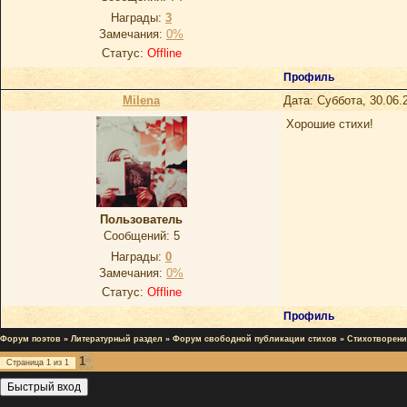
Награды:
3
Замечания:
0%
Статус:
Offline
Профиль
Milena
Дата: Суббота, 30.06.
Хорошие стихи!
Пользователь
Сообщений:
5
Награды:
0
Замечания:
0%
Статус:
Offline
Профиль
Форум поэтов
»
Литературный раздел
»
Форум свободной публикации стихов
»
Стихотворени
1
Страница
1
из
1