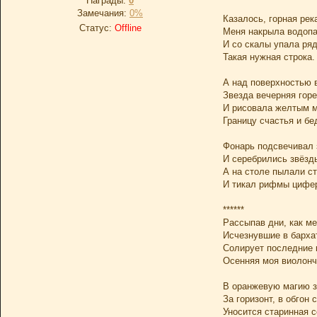
Награды:
0
Замечания:
0%
Казалось, горная рек
Статус:
Offline
Меня накрыла водоп
И со скалы упала ря
Такая нужная строка.
А над поверхностью 
Звезда вечерняя горе
И рисовала желтым 
Границу счастья и бе
Фонарь подсвечивал 
И серебрились звёзды
А на столе пылали ст
И тикал рифмы цифер
******
Рассыпав дни, как м
Исчезнувшие в барха
Солирует последние 
Осенняя моя виолонч
В оранжевую магию з
За горизонт, в обгон 
Уносится старинная с