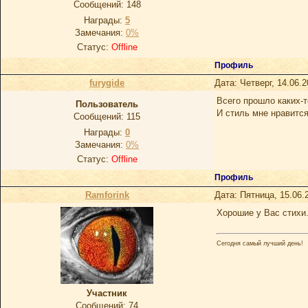
Сообщений:
148
Награды:
5
Замечания:
0%
Статус:
Offline
Профиль
furygide
Дата: Четверг, 14.06.
Всего прошло каких-то
Пoльзoватель
И стиль мне нравится
Сообщений:
115
Награды:
0
Замечания:
0%
Статус:
Offline
Профиль
Ramforink
Дата: Пятница, 15.06.
Хорошие у Вас стихи
Сегодня самый лучший день!
Участник
Сообщений:
74