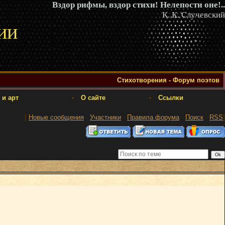
Вздор рифмы, вздор стихи! Нелепости оне!..
К. К. Случевский
ии
Стихотворения - Форум поэтов
 и арт
О сайте
Ссылки
[
Новые сообщения
·
Участники
·
Правила форума
·
Поиск
·
RSS
]