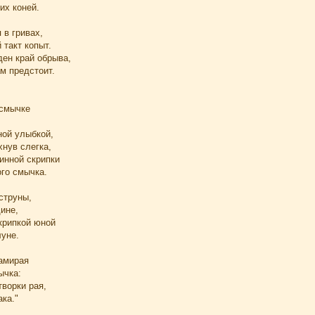
их коней.
 в гривах,
такт копыт.
ден край обрыва,
м предстоит.
 смычке
ной улыбкой,
нув слегка,
инной скрипки
ого смычка.
струны,
ине,
крипкой юной
луне.
замирая
ычка:
ворки рая,
ка."