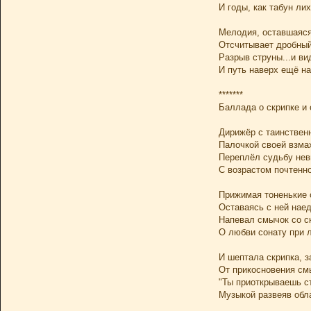
И годы, как табун лих
Мелодия, оставшаяся
Отсчитывает дробный 
Разрыв струны...и ви
И путь наверх ещё на
*******
Баллада о скрипке и
Дирижёр с таинствен
Палочкой своей взмах
Переплёл судьбу нев
С возрастом почтенн
Прижимая тоненькие 
Оставаясь с ней наед
Напевал смычок со с
О любви сонату при 
И шептала скрипка, 
От прикосновения см
"Ты приоткрываешь ст
Музыкой развеяв обла