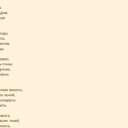
а
адом,
дом
воды
ла,
мелом
ды.
закат,
-точки.
рочки,
блат.
елкие монеты,
те ночей,
концерты
ель.
аката,
своих теней,
оната,