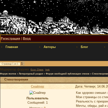
Регистрация
|
Вход
Главная
Авторы
Блог
1
Страница
1
из
1
Модератор форума:
,
Ecce_Chaos
Inok
Форум поэтов
»
Литературный раздел
»
Форум свободной публикации стихов
»
Стихотворени
Стихотворения
Снайпер
Дата: Четверг, 14.06.
Как здорово смешал 
Мои страницы со сти
Пользователь
Реальность с призра
Сообщений:
1
Мечты, обиды, рай и 