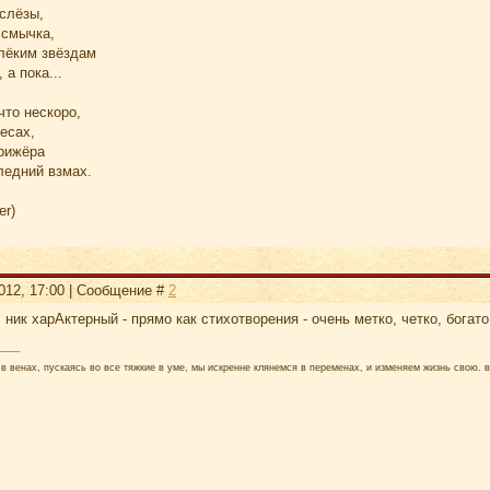
 слёзы,
 смычка,
лёким звёздам
а пока...
что нескоро,
есах,
ирижёра
ледний взмах.
er)
2012, 17:00 | Сообщение #
2
с ник харАктерный - прямо как стихотворения - очень метко, четко, бога
в венах, пускаясь во все тяжкие в уме, мы искренне клянемся в переменах, и изменяем жизнь свою. в