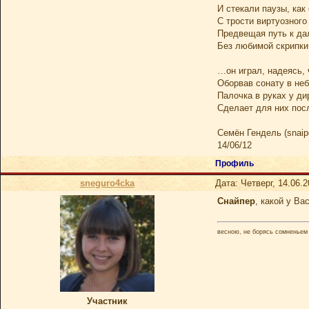
И стекали паузы, как
С трости виртуозного
Предвещая путь к да
Без любимой скрипки, 
…он играл, надеясь, 
Оборвав сонату в неб
Палочка в руках у д
Сделает для них пос
Семён Гендель (snaip
14/06/12
Профиль
sneguro4cka
Дата: Четверг, 14.06.
Снайпер
, какой у Ва
весною, не борясь сомненьем 
Участник