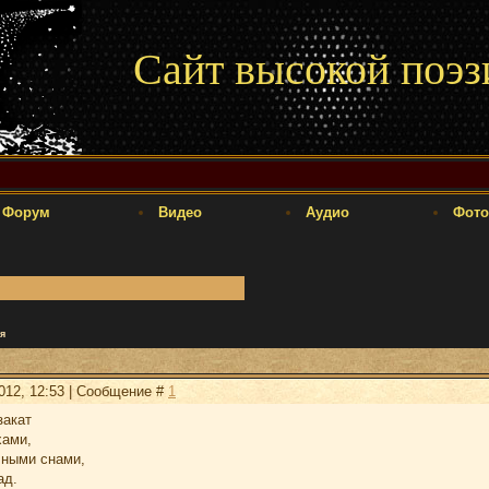
Сайт высокой поэз
Форум
Видео
Аудио
Фото
я
2012, 12:53 | Сообщение #
1
закат
хами,
чными снами,
ад.