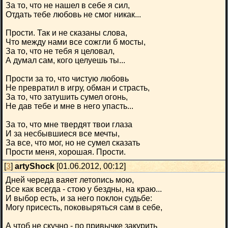
За то, что не нашел в себе я сил,
Отдать тебе любовь не смог никак...
Прости. Так и не сказаны слова,
Что между нами все сожгли б мосты,
За то, что не тебя я целовал,
А думал сам, кого целуешь ты...
Прости за то, что чистую любовь
Не превратил в игру, обман и страсть,
За то, что затушить сумел огонь,
Не дав тебе и мне в него упасть...
За то, что мне твердят твои глаза
И за несбывшиеся все мечты,
За все, что мог, но не сумел сказать
Прости меня, хорошая. Прости.
[
3
]
artyShock
[01.06.2012, 00:12]
Дней череда ваяет летопись мою,
Все как всегда - стою у бездны, на краю...
И выбор есть, и за него поклон судьбе:
Могу присесть, поковыряться сам в себе,
А чтоб не скучно - по привычке закурить