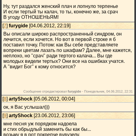
Ну, тут раздался женский плач и лопнуло терпенье
И если тертый ты калач, то ты, конечно же, за срач
В угоду ОТНОШЕНЬЯМ!
[
7
]
furygide
[04.06.2012, 22:19]
Вы описали широко распространенный синдром, он
лечится, если хочется. Но вот в первой строке я б
поставил точку. Потом: как Вы себе представляете
вопреки цветам лазать по шкафам? Далее, мне кажется,
неплохо, но "срач" ради тертого калача... Вы где
молодых видели тертых? Они все на ошибках учатся.
А "видит Бог" к кому относится?
Сообщение отредактировал
furygide
-
Понедельник, 04.06.2012, 22:31
[
8
]
artyShock
[05.06.2012, 00:04]
ок, я Вас услышал)))
[
9
]
artyShock
[23.06.2012, 23:06]
мне песня уж порядком надоела
и стих обрыдлый заменить бы как бы...
возьму я в рот покрепче вувузелу,