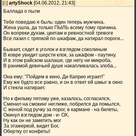
[
6
]
artyShock
[04.06.2012, 21:43]
Баллада о пыли
Тебе поведаю я быль: один теперь мужчина,
Жена ушла, да только ПЫЛЬ всему тому причина.
Он вопреки духам, цветам и ревностной тревоге
Все лазил с тряпкой по шкафам, да натирал пороги...
Бывает, сядет в уголок и взглядом соколиным
В ковре увидит шерсти клок, за шкафом - паутину.
И в этом райском шалаше, где нету ни микроба,
В ранимой девичьей душе накапливалась злоба...
Она ему: "Пойдем в кино, Ди Каприо играет!"
Ему же будто все равно, и он в ответ ей шмыг в окно
И стекла натирает.
Но к фильму пятому уже, казалось, согласился,
Сменил на смокинг неглиже, побрился да помылся,
С женой под ручку за порог, в кармане - на билеты,
Окинул взглядом дом - и- ОХ,
Ну как он не заметить мог
За этажеркой, видит Бог,
Обертку от конфеты!