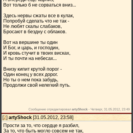
Вот только б не сорваться вниз...
Здесь нервы сжаты все в кулак,
Попробуй сделать что не так -
Не любят скалы слабаков,
Бросают в бездну с облаков.
Вот на вершине ты один
И Бог, и царь, и господин,
И кровь стучит в твоих висках,
И ты почти на небесах...
Внизу кипит крутой порог -
Один конец у всех дорог.
Но ты о нем пока забудь,
Продолжи свой нелегкий путь.
Сообщение отредактировал
artyShock
-
Четверг, 31.05.2012, 23:49
[
2
]
artyShock
[31.05.2012, 23:58]
Прости за то, что сердце я разбил,
За то, что быть могло совсем не так,