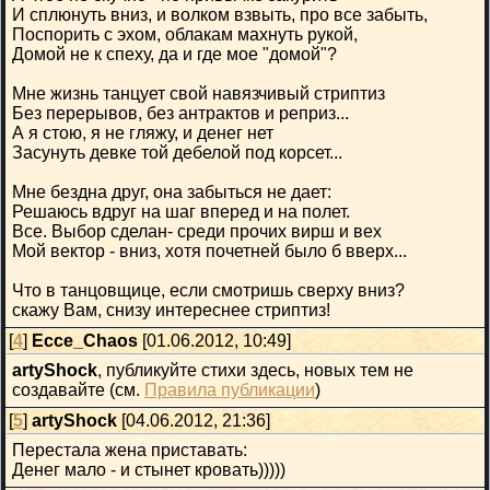
И сплюнуть вниз, и волком взвыть, про все забыть,
Поспорить с эхом, облакам махнуть рукой,
Домой не к спеху, да и где мое "домой"?
Мне жизнь танцует свой навязчивый стриптиз
Без перерывов, без антрактов и реприз...
А я стою, я не гляжу, и денег нет
Засунуть девке той дебелой под корсет...
Мне бездна друг, она забыться не дает:
Решаюсь вдруг на шаг вперед и на полет.
Все. Выбор сделан- среди прочих вирш и вех
Мой вектор - вниз, хотя почетней было б вверх...
Что в танцовщице, если смотришь сверху вниз?
скажу Вам, снизу интереснее стриптиз!
[
4
]
Ecce_Chaos
[01.06.2012, 10:49]
artyShock
, публикуйте стихи здесь, новых тем не
создавайте (см.
Правила публикации
)
[
5
]
artyShock
[04.06.2012, 21:36]
Перестала жена приставать:
Денег мало - и стынет кровать)))))