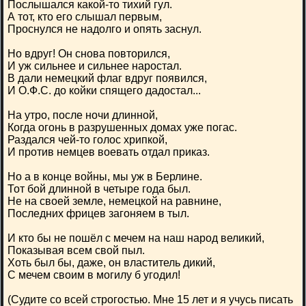
Послышался какой-то тихий гул.
А тот, кто его слышал первым,
Проснулся не надолго и опять заснул.
Но вдруг! Он снова повторился,
И уж сильнее и сильнее наростал.
В дали немецкий флаг вдруг появился,
И О.Ф.С. до койки спящего дадостал...
На утро, после ночи длинной,
Когда огонь в разрушенных домах уже погас.
Раздался чей-то голос хрипкой,
И против немцев воевать отдал приказ.
Но а в конце войны, мы уж в Берлине.
Тот бой длинной в четыре года был.
Не на своей земле, немецкой на равнине,
Последних фрицев загоняем в тыл.
И кто бы не пошёл с мечем на наш народ великий,
Показывая всем свой пыл.
Хоть был бы, даже, он властитель дикий,
С мечем своим в могилу б угодил!
(Судите со всей строгостью. Мне 15 лет и я учусь писать