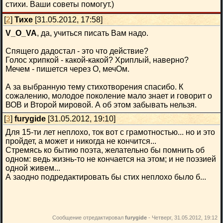
стихи. Ваши советы помогут.)
[
2
]
Тихе
[31.05.2012, 17:58]
V_O_VA
, да, учиться писать Вам надо.
Спящего дадостал - это что действие?
Голос хрипкой - какой-какой? Хриплый, наверно?
Мечем - пишется через О, мечОм.
А за выбранную тему стихотворения спасибо. К
сожалению, молодое поколение мало знает и говорит о
ВОВ и Второй мировой. А об этом забывать нельзя.
[
3
]
furygide
[31.05.2012, 19:10]
Для 15-ти лет неплохо, ток вот с грамотностью... но и это
пройдет, а может и никогда не кончится...
Стремясь ко бытию поэта, желательно бы помнить об
одном: ведь жизнь-то не кончается на этом; и не поэзией
одной живем...
А заодно подредактировать бы стих неплохо было б...
Сообщение отредактировал
furygide
-
Четверг, 31.05.2012, 19:12