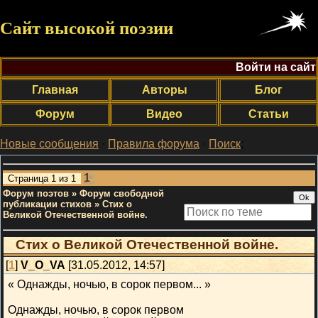
Сайт высокой поэзии
Войти на сайт
Главная
Авторы
Блог
Форум
Видео
Статьи
Новые сообщения
·
Правила форума
·
Поиск
;
1
Страница
1
из
1
Форум поэтов
»
Форум свободной
публикации стихов
»
Стих о
Великой Отечественной войне.
Стих о Великой Отечественной войне.
[
1
]
V_O_VA
[31.05.2012, 14:57]
« Однажды, ночью, в сорок первом... »
Однажды, ночью, в сорок первом