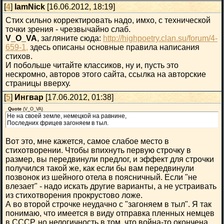
[
4
]
IamNick
[16.06.2012, 18:19]
Стих сильно корректировать надо, имхо, с технической
точки зрения - чрезвычайно слаб.
V_O_VA
, загляните сюда:
http://highpoetry.clan.su/forum/4-
659-1,
здесь описаны основные правила написания
стихов.
И побольше читайте классиков, ну и, пусть это
нескромно, авторов этого сайта, ссылка на авторские
страницы вверху.
[
5
]
Ингвар
[17.06.2012, 01:38]
Quote
(
V_O_VA
)
Не на своей земле, немецкой на равнине,
Последних фрицев загоняем в тыл.
Вот это, мне кажется, самое слабое место в
стихотворении. Чтобы впихнуть первую строчку в
размер, вы передвинули предлог, и эффект для строчки
получился такой же, как если бы вам передвинули
позвонок из шейного отела в поясничный. Если "не
влезает" - надо искать другие варианты, а не устраивать
из стихотворения прокрустово ложе.
А во второй строчке неудачно с "загоняем в тыл". Я так
понимаю, что имеется в виду отправка пленных немцев
в СССР, но нелогичность в том, что война-то окончена